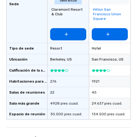
Sede actual
Sede
Claremont Resort
Hilton San
Removed from
& Club
Francisco Union
favorites
Square
Tipo de sede
Resort
Hotel
Ubicación
Berkeley
, US
San Francisco
, US
Calificación de la sede
Habitaciones para huéspedes
276
1921
Salas de reuniones
22
45
Sala más grande
4928 pies cuad.
29.637 pies cuad.
Espacio de reunión
30.000 pies cuad.
134.500 pies cuad.