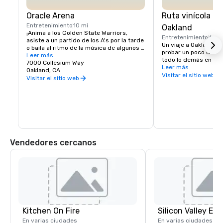
Oracle Arena
Ruta vinícola u
Entretenimiento
10 mi
Oakland
¡Anima a los Golden State Warriors, 
Entretenimiento
6 mi
asiste a un partido de los A's por la tarde 
Un viaje a Oakland no
o baila al ritmo de la música de algunos 
probar un poco de sab
de tus artistas favoritos!
Leer más
todo lo demás en Oak
7000 Collesium Way
escena vinícola es un
Leer más
Oakland, CA
bodegas urbanas de 
Visitar el sitio web
Visitar el sitio web
encuentran en almac
pero la calidad del vi
Estar tan cerca de la 
California tampoco ha
uvas provienen de tod
Dirígete a la Ruta del
Oakland y haz paradas
comprar, comer y expl
Vendedores cercanos
Oakland tiene para of
Kitchen On Fire
En varias ciudades
En varias ciudades