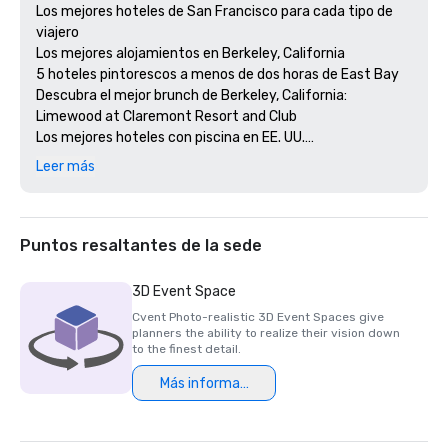
Los mejores hoteles de San Francisco para cada tipo de 
viajero 

Los mejores alojamientos en Berkeley, California

5 hoteles pintorescos a menos de dos horas de East Bay

Descubra el mejor brunch de Berkeley, California: 
Limewood at Claremont Resort and Club

Los mejores hoteles con piscina en EE. UU.

Lo mejor de The East Bay 2024: mejor estancia (oro)

Leer más
Lo mejor de East Bay 2024: mejor lugar para recepciones 
de bodas (oro)

Lo mejor de East Bay 2024: mejor bar de hotel (Limewood 
Silver)

Puntos resaltantes de la sede
Bar y restaurante Diner's Choice 2024 Limewood 

Bar del vestíbulo Claremont Diner's Choice 2024

3D Event Space
Los 20 mejores hoteles de College Town 

Cvent Photo-realistic 3D Event Spaces give
15 mejores spas en el área metropolitana de la bahía 

planners the ability to realize their vision down
2do mejor hotel en el norte de California 

to the finest detail.
23º mejor hotel del mundo

Más información
Los mejores alojamientos en Berkeley, California

Los mejores hoteles y complejos turísticos Fairmont en 
los EE. UU.
