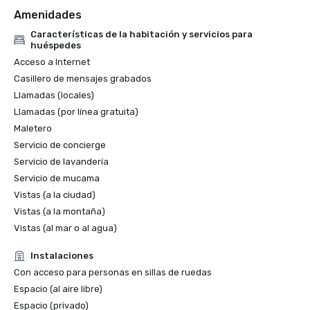
Ganadores del premio Forbes Travel Guide Start de 2025

Amenidades
Lista amorosa de 2025: lo mejor de lo mejor: lugar para 
bodas

Características de la habitación y servicios para
huéspedes
Acceso a Internet
Casillero de mensajes grabados
Llamadas (locales)
Llamadas (por línea gratuita)
Maletero
Servicio de concierge
Servicio de lavandería
Servicio de mucama
Vistas (a la ciudad)
Vistas (a la montaña)
Vistas (al mar o al agua)
Instalaciones
Con acceso para personas en sillas de ruedas
Espacio (al aire libre)
Espacio (privado)