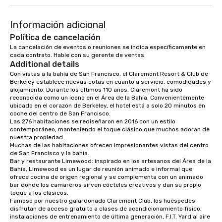
they'll actually use. Perfect for: Team
building, corporate wellness
Información adicional
programs, birthday parties,
anniversary celebrations, rehearsal
Política de cancelación
dinners, holiday events, client
La cancelación de eventos o reuniones se indica específicamente en 
cada contrato. Hable con su gerente de ventas.
entertainment, and virtual team
Additional details
connections. We handle everything
Con vistas a la bahía de San Francisco, el Claremont Resort & Club de 
from ingredient sourcing to
Berkeley establece nuevas cotas en cuanto a servicio, comodidades y 
instruction, making your event
alojamiento. Durante los últimos 110 años, Claremont ha sido 
planning seamless.
reconocida como un ícono en el Área de la Bahía. Convenientemente 
ubicado en el corazón de Berkeley, el hotel está a solo 20 minutos en 
coche del centro de San Francisco. 

Las 276 habitaciones se rediseñaron en 2016 con un estilo 
contemporáneo, manteniendo el toque clásico que muchos adoran de 
nuestra propiedad. 

Muchas de las habitaciones ofrecen impresionantes vistas del centro 
de San Francisco y la bahía. 

Bar y restaurante Limewood: inspirado en los artesanos del Área de la 
Bahía, Limewood es un lugar de reunión animado e informal que 
ofrece cocina de origen regional y se complementa con un animado 
bar donde los camareros sirven cócteles creativos y dan su propio 
toque a los clásicos.

Famoso por nuestro galardonado Claremont Club, los huéspedes 
disfrutan de acceso gratuito a clases de acondicionamiento físico, 
instalaciones de entrenamiento de última generación, F.I.T. Yard al aire 