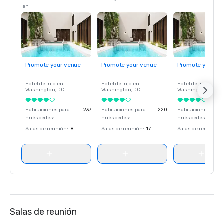
en
Promote your venue
Promote your venue
Promote your ve
Hotel de lujo en
Hotel de lujo en
Hotel de lujo en
Washington
, DC
Washington
, DC
Washington
, DC
Habitaciones para
237
Habitaciones para
220
Habitaciones para
huéspedes
:
huéspedes
:
huéspedes
:
Salas de reunión
:
8
Salas de reunión
:
17
Salas de reunión
:
Salas de reunión