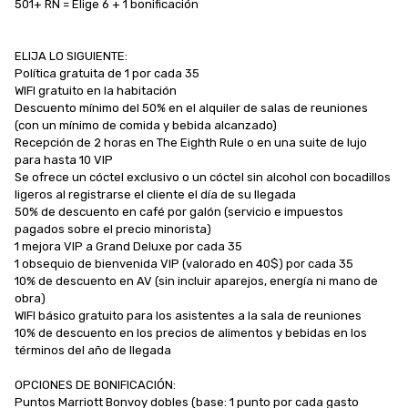
501+ RN = Elige 6 + 1 bonificación

ELIJA LO SIGUIENTE:

Política gratuita de 1 por cada 35

WIFI gratuito en la habitación

Descuento mínimo del 50% en el alquiler de salas de reuniones 
(con un mínimo de comida y bebida alcanzado)

Recepción de 2 horas en The Eighth Rule o en una suite de lujo 
para hasta 10 VIP

Se ofrece un cóctel exclusivo o un cóctel sin alcohol con bocadillos 
ligeros al registrarse el cliente el día de su llegada

50% de descuento en café por galón (servicio e impuestos 
pagados sobre el precio minorista)

1 mejora VIP a Grand Deluxe por cada 35

1 obsequio de bienvenida VIP (valorado en 40$) por cada 35

10% de descuento en AV (sin incluir aparejos, energía ni mano de 
obra)

WIFI básico gratuito para los asistentes a la sala de reuniones

10% de descuento en los precios de alimentos y bebidas en los 
términos del año de llegada

OPCIONES DE BONIFICACIÓN:

Puntos Marriott Bonvoy dobles (base: 1 punto por cada gasto 