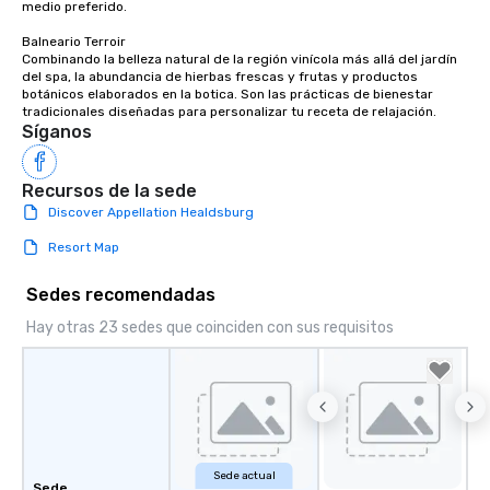
of from the moment the
medio preferido.

booked to the minute i
Balneario Terroir

Since the menu is alre
Combinando la belleza natural de la región vinícola más allá del jardín 
have nothing to worry 
del spa, la abundancia de hierbas frescas y frutas y productos 
botánicos elaborados en la botica. Son las prácticas de bienestar 
remember to submit ah
tradicionales diseñadas para personalizar tu receta de relajación.
date any dietary restr
Síganos
allergies for anyone in
Feel Like a VIP at Each
Recursos de la sede
Smacking Foodie Tours
Discover Appellation Healdsburg
group members never 
about waiting in line to
Resort Map
restaurant or being sh
than desirable table. O
Sedes recomendadas
everyone is treated lik
Hay otras 23 sedes que coinciden con sus requisitos
immediate seating upon
What’s more, your gro
a special warm welcom
from the restaurant c
be printed featuring yo
which can be an added 
those Instagram mome
Sede actual
Sede
For added ease, we ca