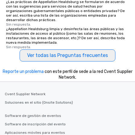
in the city and dive in
¿Las prácticas de Appellation Healdsburg se formularon de acuerdo
con las sugerencias para servicios de salud hechas por
cuisines and dishes. Al
organizaciones gubernamentales públicas o entidades privadas? De
selected dishes are cu
ser así, escriba una lista de las organizaciones empleadas para
desarrollar dichas prácticas.
high standards to ensu
Sin respuesta.
delight any palate. Tours Available
¿Appellation Healdsburg limpia y desinfecta las áreas públicas y las
from Day to Night With
instalaciones de acceso al público (como las salas de reuniones, los
restaurantes, las áreas de ascensor, etc.)? De ser así, describa toda
group experience, bookin
nueva medida implementada.
key. Whether you desir
Sin respuesta.
business hours or earl
Ver todas las Preguntas frecuentes
after work, we can coo
you to provide options 
Reporte un problema
con este perfil de sede a la red Cvent Supplier
needs. Go for as Long or as Short as
Network.
You Like Along with fle
scheduling, Lip Smack
Tours also provides a 
Cvent Supplier Network
durations. Our shortes
Soluciones en el sitio (Onsite Solutions)
2.5 hours; our longest 
hours, with optional 
incentives.
Software de gestión de eventos
Software de inscripción del evento
Aplicaciones móviles para eventos