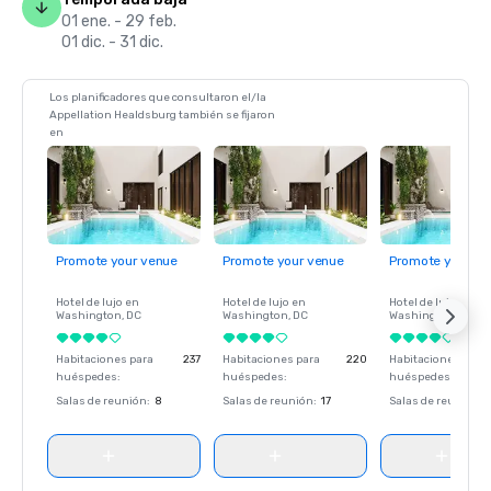
01 ene. - 29 feb.
01 dic. - 31 dic.
Los planificadores que consultaron el/la
Appellation Healdsburg también se fijaron
en
Promote your venue
Promote your venue
Promote your ve
Hotel de lujo en
Hotel de lujo en
Hotel de lujo en
Washington
, DC
Washington
, DC
Washington
, DC
Habitaciones para
237
Habitaciones para
220
Habitaciones para
huéspedes
:
huéspedes
:
huéspedes
:
Salas de reunión
:
8
Salas de reunión
:
17
Salas de reunión
: