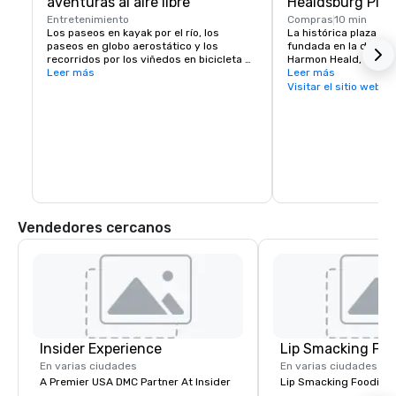
aventuras al aire libre
Healdsburg Plaz
Entretenimiento
Compras
10 min
Los paseos en kayak por el río, los 
La histórica plaza de
paseos en globo aerostático y los 
fundada en la década
recorridos por los viñedos en bicicleta 
Harmon Heald, oriundo
eléctrica ofrecen opciones inolvidables 
Leer más
buscaba oro, es un p
Leer más
de trabajo en equipo o de ocio

vital para los visitan
Visitar el sitio web
concentración de los
El cercano lago Sonoma ofrece 
restaurantes, experien
oportunidades para practicar 
alojamiento y activi
senderismo y paseos en bote.
cuadras cuadradas. D
pasar varios días exp
la ciudad de Healdsbu
ofrecer sin tener que 
la plaza central.
Vendedores cercanos
Insider Experience
Lip Smacking Foo
En varias ciudades
En varias ciudades
A Premier USA DMC Partner At Insider
Lip Smacking Foodie T