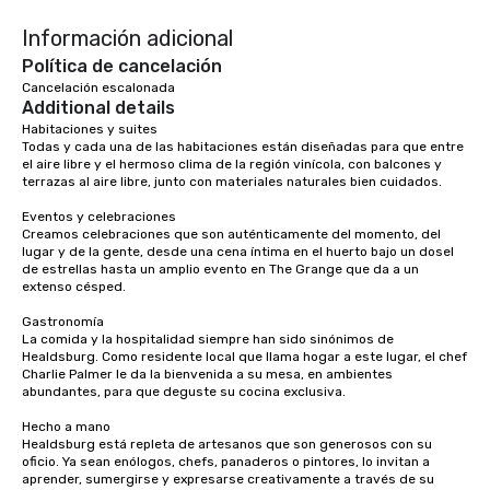
right of you. Because 
Información adicional
place at multiple resta
walking in between, th
Política de cancelación
countless opportunitie
Cancelación escalonada
Additional details
with different people 
down at each venue a
Habitaciones y suites

Todas y cada una de las habitaciones están diseñadas para que entre 
traverse along the way
el aire libre y el hermoso clima de la región vinícola, con balcones y 
experiences not only 
terrazas al aire libre, junto con materiales naturales bien cuidados.

ways to network, but a
Eventos y celebraciones

way to do so. Large Groups Welcome
Creamos celebraciones que son auténticamente del momento, del 
Lip Smacking Foodie To
lugar y de la gente, desde una cena íntima en el huerto bajo un dosel 
groups, small or large.
de estrellas hasta un amplio evento en The Grange que da a un 
extenso césped.

experiences can acc
groups from as few as
Gastronomía

as 500 guests, making
La comida y la hospitalidad siempre han sido sinónimos de 
Healdsburg. Como residente local que llama hogar a este lugar, el chef 
choice for any corpora
Charlie Palmer le da la bienvenida a su mesa, en ambientes 
Stress-Free Booking 
abundantes, para que deguste su cocina exclusiva.

a tour is stress-free a
Hecho a mano

enjoy the company of 
Healdsburg está repleta de artesanos que son generosos con su 
more easily. You’ll tak
oficio. Ya sean enólogos, chefs, panaderos o pintores, lo invitan a 
knowing that everythin
aprender, sumergirse y expresarse creativamente a través de su 