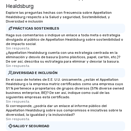
members a chance to 
Healdsburg
networking opportunit
Explore las preguntas hechas con frecuencia sobre Appellation
heading to the next pl
Healdsburg respecto a la Salud y seguridad, Sostenibilidad, y
Diversidad e inclusión
itinerary. You Get a Dinner and a Show
Our tours offer an exqu
PRÁCTICAS SOSTENIBLES
entertainment. All tour
Haga sus comentarios o indique un enlace a toda meta o estrategia
divulgada al público de Appellation Healdsburg sobre sostenibilidad o
knowledgeable, profes
de impacto social.
who leads the group on
Sin respuesta.
¿Appellation Healdsburg cuenta con una estrategia centrada en la
offering engaging tidb
eliminación y desvío de basura (como plásticos, papel, cartón, etc.)?
fascinating stories. S
De ser así, describa su estrategia para eliminar y desviar la basura.
interactive experience
Sin respuesta.
along the way exclusive
DIVERSIDAD E INCLUSIÓN
ensuring there is neve
En el caso de hoteles de E.E. U.U. únicamente, ¿están el Appellation
Different Types of Cuis
Healdsburg o la empresa matriz certificados como una empresa cuyo
51 % pertenece a propietarios de grupos diversos (51% diverse owned
experiences offer the a
business enterprise, BE)? De ser así, indique como cuál de las
several renowned rest
siguientes empresas está certificado.
Sin respuesta.
convenient outing, inc
Si corresponde, ¿podría dar un enlace al informe público del
and your guests might
Appellation Healdsburg sobre sus compromisos e iniciativas sobre la
discovered otherwise 
diversidad, la igualdad y la inclusividad?
Sin respuesta.
at a typical corporate 
SALUD Y SEGURIDAD
a way to try some of t