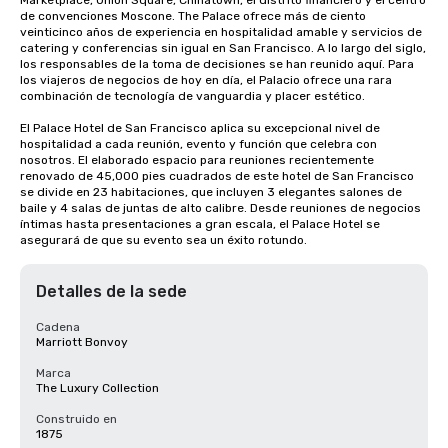
Marketplace, Union Square, Chinatown, el distrito financiero y el centro 
de convenciones Moscone. The Palace ofrece más de ciento 
veinticinco años de experiencia en hospitalidad amable y servicios de 
catering y conferencias sin igual en San Francisco. A lo largo del siglo, 
los responsables de la toma de decisiones se han reunido aquí. Para 
los viajeros de negocios de hoy en día, el Palacio ofrece una rara 
combinación de tecnología de vanguardia y placer estético.

El Palace Hotel de San Francisco aplica su excepcional nivel de 
hospitalidad a cada reunión, evento y función que celebra con 
nosotros. El elaborado espacio para reuniones recientemente 
renovado de 45,000 pies cuadrados de este hotel de San Francisco 
se divide en 23 habitaciones, que incluyen 3 elegantes salones de 
baile y 4 salas de juntas de alto calibre. Desde reuniones de negocios 
íntimas hasta presentaciones a gran escala, el Palace Hotel se 
asegurará de que su evento sea un éxito rotundo.
Detalles de la sede
Cadena
Marriott Bonvoy
Marca
The Luxury Collection
Construido en
1875