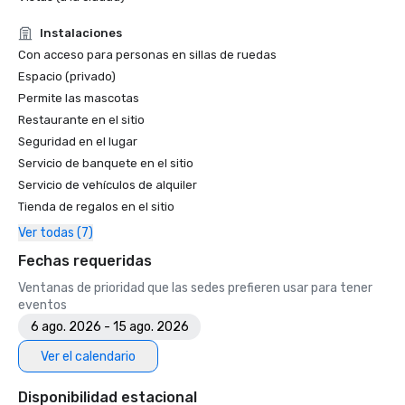
• Guía de viaje Forbes: 1 de los 15 hoteles con experiencias 
inolvidables con caviar

Instalaciones
• SF Gate: lo mejor del área de la bahía: los 5 mejores 
Con acceso para personas en sillas de ruedas
hoteles 

Espacio (privado)
• OpenTable: uno de los 12 restaurantes más hermosos de 
Permite las mascotas
San Francisco

Restaurante en el sitio
• Premios Travellers' Choice: lo mejor de lo mejor

Seguridad en el lugar
• Destination I Do: uno de los 6 mejores destinos para 
Servicio de banquete en el sitio
bodas LGBTQ+ en EE. UU. (listado principal)

Servicio de vehículos de alquiler
• Insidehook: el mejor bar de hotel en San Francisco

• SF Travel: hoteles de lujo mejor valorados en SF

Tienda de regalos en el sitio
• Timeout: uno de los mejores hoteles de lujo de San 
Ver todas (7)
Francisco

Fechas requeridas
2023

Ventanas de prioridad que las sedes prefieren usar para tener
• El mejor hotel Condé Nast Traveller

eventos
• Revista de viajes y ocio: el mejor hotel de San Francisco

6 ago. 2026 - 15 ago. 2026
Ver el calendario
Disponibilidad estacional