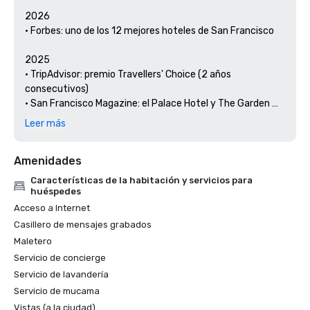
2026

• Forbes: uno de los 12 mejores hoteles de San Francisco

2025

• TripAdvisor: premio Travellers' Choice (2 años 
consecutivos)

• San Francisco Magazine: el Palace Hotel y The Garden 
Court han sido reconocidos como los mejores lugares para 
Leer más
almorzar y almorzar en un hotel 

• Hospitality Net: los 27 mejores lugares para visitar en 
Amenidades
California al menos una vez en la vida

• Thrillist: las mejores cosas que hacer en San Francisco 
Características de la habitación y servicios para
para un amante del arte y la cultura

huéspedes
• Escapadas locales: el conserje del Palace Hotel destaca 
Acceso a Internet
el arte y la cultura de San Francisco

Casillero de mensajes grabados
• Haute Living San Francisco: el Palace Hotel de San 
Maletero
Francisco celebra 150 años

Servicio de concierge
Servicio de lavandería
2024

Servicio de mucama
• Viajes y ocio: los mejores hoteles de San Francisco: hotel 
con las mejores comodidades

Vistas (a la ciudad)