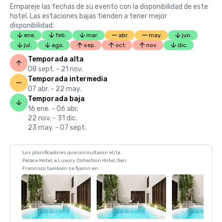
Empareje las fechas de su evento con la disponibilidad de este
hotel. Las estaciones bajas tienden a tener mejor
disponibilidad.
ene.
feb.
mar.
abr.
may.
jun.
jul.
ago.
sep.
oct.
nov.
dic.
Temporada alta
08 sept. - 21 nov.
Temporada intermedia
07 abr. - 22 may.
Temporada baja
16 ene. - 06 abr.
22 nov. - 31 dic.
23 may. - 07 sept.
Los planificadores que consultaron el/la
Palace Hotel, a Luxury Collection Hotel, San
Francisco también se fijaron en