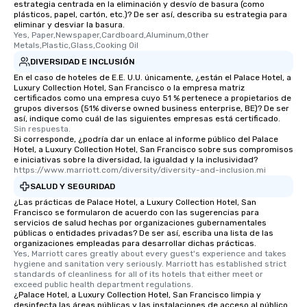
estrategia centrada en la eliminación y desvío de basura (como
plásticos, papel, cartón, etc.)? De ser así, describa su estrategia para
eliminar y desviar la basura.
Yes, Paper,Newspaper,Cardboard,Aluminum,Other 
Metals,Plastic,Glass,Cooking Oil
DIVERSIDAD E INCLUSIÓN
En el caso de hoteles de E.E. U.U. únicamente, ¿están el Palace Hotel, a
Luxury Collection Hotel, San Francisco o la empresa matriz
certificados como una empresa cuyo 51 % pertenece a propietarios de
grupos diversos (51% diverse owned business enterprise, BE)? De ser
así, indique como cuál de las siguientes empresas está certificado.
Sin respuesta.
Si corresponde, ¿podría dar un enlace al informe público del Palace
Hotel, a Luxury Collection Hotel, San Francisco sobre sus compromisos
e iniciativas sobre la diversidad, la igualdad y la inclusividad?
https://www.marriott.com/diversity/diversity-and-inclusion.mi
SALUD Y SEGURIDAD
¿Las prácticas de Palace Hotel, a Luxury Collection Hotel, San
Francisco se formularon de acuerdo con las sugerencias para
servicios de salud hechas por organizaciones gubernamentales
públicas o entidades privadas? De ser así, escriba una lista de las
organizaciones empleadas para desarrollar dichas prácticas.
Yes, Marriott cares greatly about every guest's experience and takes 
hygiene and sanitation very seriously. Marriott has established strict 
standards of cleanliness for all of its hotels that either meet or 
exceed public health department regulations. 
¿Palace Hotel, a Luxury Collection Hotel, San Francisco limpia y
desinfecta las áreas públicas y las instalaciones de acceso al público