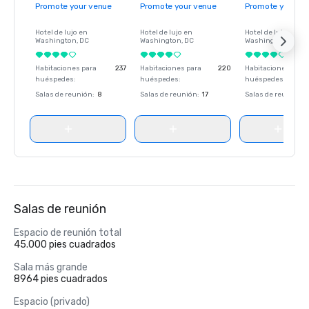
Promote your venue
Promote your venue
Promote your ve
Hotel de lujo en
Hotel de lujo en
Hotel de lujo en
Washington
, DC
Washington
, DC
Washington
, DC
Habitaciones para
237
Habitaciones para
220
Habitaciones para
huéspedes
:
huéspedes
:
huéspedes
:
Salas de reunión
:
8
Salas de reunión
:
17
Salas de reunión
:
Salas de reunión
Espacio de reunión total
45.000 pies cuadrados
Sala más grande
8964 pies cuadrados
Espacio (privado)