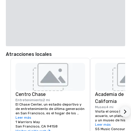
Atracciones locales
Centro Chase
Academia de Ci
Entretenimiento
2 mi
California
El Chase Center, un estadio deportivo y 
Museo
4 mi
de entretenimiento de última generación 
Visita el único lugar d
en San Francisco, es el hogar de los 
acuario, un planetario
Golden State Warriors y de casi 200 
Leer más
y un museo de histori
eventos al año.
1 Warriors Way
un mismo techo.
Leer más
San Francisco, CA 94158
55 Music Concourse 
Visitar el sitio web