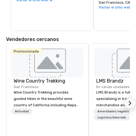
San Francisco, CA 94
Visitar el sitio web
Vendedores cercanos
Promocionada
Wine Country Trekking
LMS Brandz
San Francisco
En varias ciudades
Wine Country Trekking provides
LMS Brandz is a full-s
guided hikes in the beautiful wine
specializing in trade 
country of California including Napa
merchandise and muc
and Sonoma Valleys. These
booth giveaways and 
Actividad
Amenidades/regalos
experiences include walking in the
to executive gifting, d
Logística/decorado
vineyards, amongst ancient redwood
banners, signage, fulfi
trees and oak groves with a curated
logistics, shipping, al