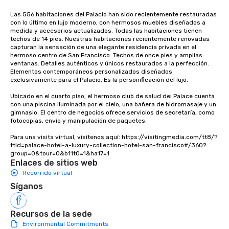
Las 556 habitaciones del Palacio han sido recientemente restauradas 
con lo último en lujo moderno, con hermosos muebles diseñados a 
medida y accesorios actualizados. Todas las habitaciones tienen 
techos de 14 pies. Nuestras habitaciones recientemente renovadas 
capturan la sensación de una elegante residencia privada en el 
hermoso centro de San Francisco. Techos de once pies y amplias 
ventanas. Detalles auténticos y únicos restaurados a la perfección. 
Elementos contemporáneos personalizados diseñados 
exclusivamente para el Palacio. Es la personificación del lujo. 

Ubicado en el cuarto piso, el hermoso club de salud del Palace cuenta 
con una piscina iluminada por el cielo, una bañera de hidromasaje y un 
gimnasio. El centro de negocios ofrece servicios de secretaría, como 
fotocopias, envío y manipulación de paquetes.

Para una visita virtual, visítenos aquí: https://visitingmedia.com/tt8/?
ttid=palace-hotel-a-luxury-collection-hotel-san-francisco#/360?
group=0&tour=0&b11t0=1&ha17=1
Enlaces de sitios web
Recorrido virtual
Síganos
Recursos de la sede
Environmental Commitments