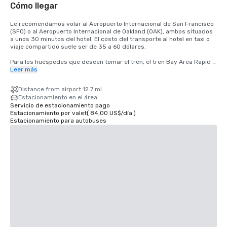
Cómo llegar
Le recomendamos volar al Aeropuerto Internacional de San Francisco 
(SFO) o al Aeropuerto Internacional de Oakland (OAK), ambos situados 
a unos 30 minutos del hotel. El costo del transporte al hotel en taxi o 
viaje compartido suele ser de 35 a 60 dólares.

Para los huéspedes que deseen tomar el tren, el tren Bay Area Rapid 
Transit (BART) pasa entre SFO y San Francisco cada 15 a 20 minutos. 
Leer más
Simplemente suba a cualquier tren con destino a San Francisco en la 
estación BART ubicada en la terminal internacional. Baje del tren en la 
Distance from airport 12.7 mi
estación de Montgomery Street. El Palace Hotel está situado en la 
Estacionamiento en el área
esquina de las calles Market y New Montgomery, justo enfrente de la 
Servicio de estacionamiento pago
estación de tren. El costo total es de 8,65 dólares. El tiempo de viaje 
Estacionamiento por valet
(
84,00 US$
/
día
)
es de aproximadamente 45 minutos.
Estacionamiento para autobuses