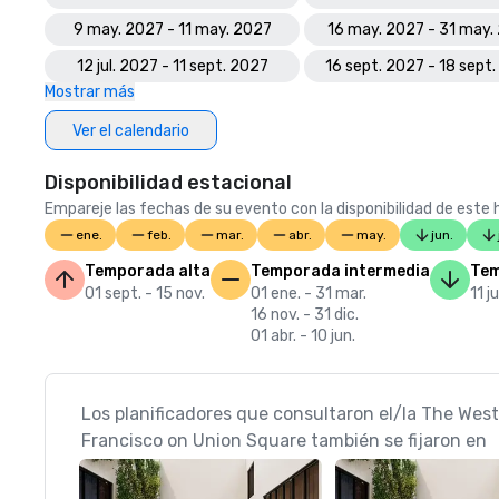
9 may. 2027 - 11 may. 2027
16 may. 2027 - 31 may.
12 jul. 2027 - 11 sept. 2027
16 sept. 2027 - 18 sept
Mostrar más
Ver el calendario
Disponibilidad estacional
Empareje las fechas de su evento con la disponibilidad de este h
ene.
feb.
mar.
abr.
may.
jun.
Temporada alta
Temporada intermedia
Tem
01 sept. - 15 nov.
01 ene. - 31 mar.
11 j
16 nov. - 31 dic.
01 abr. - 10 jun.
Los planificadores que consultaron el/la The West
Francisco on Union Square también se fijaron en