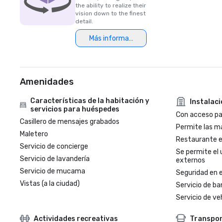
the ability to realize their
vision down to the finest
detail.
Más información
Amenidades
Características de la habitación y
Instalac
servicios para huéspedes
Con acceso par
Casillero de mensajes grabados
Permite las m
Maletero
Restaurante en
Servicio de concierge
Se permite el 
Servicio de lavandería
externos
Servicio de mucama
Seguridad en e
Vistas (a la ciudad)
Servicio de ba
Servicio de veh
Actividades recreativas
Transpo