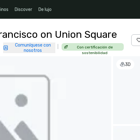
inos
Discover
De lujo
Francisco on Union Square
Comuníquese con
|
Con certificación de
|
nosotros
sostenibilidad
3D