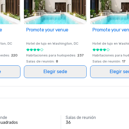
e
Promote your venue
Promote your ve
ton
, DC
Hotel de lujo en
Washington
, DC
Hotel de lujo en
Washi
spedes
:
220
Habitaciones para huéspedes
:
237
Habitaciones para hu
Salas de reunión
:
8
Salas de reunión
:
17
e
Elegir sede
Elegir s
ande
Salas de reunión
 cuadrados
36