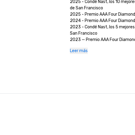
2025 - Condé Nast, los 10 mejores
de San Francisco

2025 - Premio AAA Four Diamond
2024 - Premio AAA Four Diamond
2023 - Condé Nast, los 5 mejores 
San Francisco

2023 — Premio AAA Four Diamond 
2022 - Premio AAA Four Diamond 
Leer más
2021 - Premio AAA Four Diamond 
2020 - Los 21 mejores hoteles de
Nast en San Francisco 

2020 - Premio AAA Four Diamond 