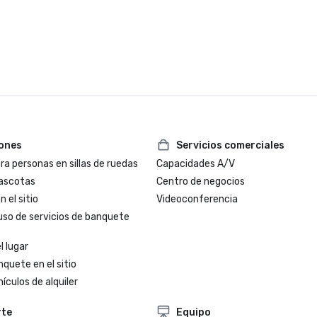
iones
Servicios comerciales
a personas en sillas de ruedas
Capacidades A/V
ascotas
Centro de negocios
 el sitio
Videoconferencia
uso de servicios de banquete
l lugar
nquete en el sitio
ículos de alquiler
rte
Equipo