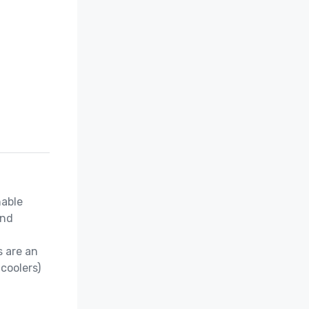
able 
nd 
 are an 
coolers)