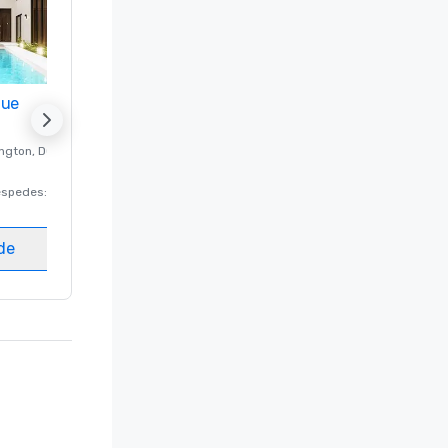
nue
Promote your venue
ngton
, DC
Hotel de lujo en
Washington
, DC
éspedes
:
220
Habitaciones para huéspedes
:
237
Salas de reunión
:
8
ede
Elegir sede