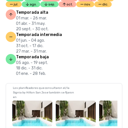
jul.
ago.
sep.
oct.
nov.
dic.
Temporada alta
01 mar. - 26 mar.
01 abr. - 31 may.
20 sept. - 30 oct.
Temporada intermedia
01 jun. - 04 ago.
31 oct. - 17 dic.
27 mar. - 31 mar.
Temporada baja
05 ago. - 19 sept.
18 dic. - 31 dic.
01 ene. - 28 feb.
Los planificadores que consultaron el/la
Signia by Hilton San Jose también se fijaron
en