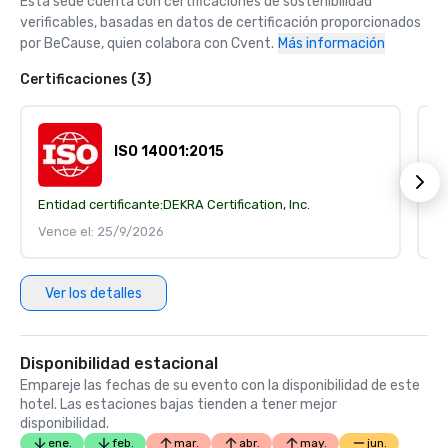
Esta sede cuenta con certificaciones de sostenibilidad 
verificables, basadas en datos de certificación proporcionados 
por BeCause, quien colabora con Cvent.
Más información
Certificaciones (3)
ISO 14001:2015
Entidad certificante:
DEKRA Certification, Inc.
En
Vence el: 25/9/2026
V
Ver los detalles
Disponibilidad estacional
Empareje las fechas de su evento con la disponibilidad de este
hotel. Las estaciones bajas tienden a tener mejor
disponibilidad.
ene.
feb.
mar.
abr.
may.
jun.