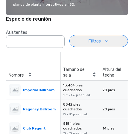
planos de planta interactivos en 3D.
Espacio de reunión
Asistentes
Filtros
Tamaño de
Altura del
Nombre
sala
techo
13.464 pies
Imperial Ballroom
cuadrados
20 pies
102 x 132 pies cuad.
8342 pies
Regency Ballroom
cuadrados
20 pies
97 x 86 pies cuad.
5184 pies
Club Regent
cuadrados
14 pies
72 x 72 pies cuad.