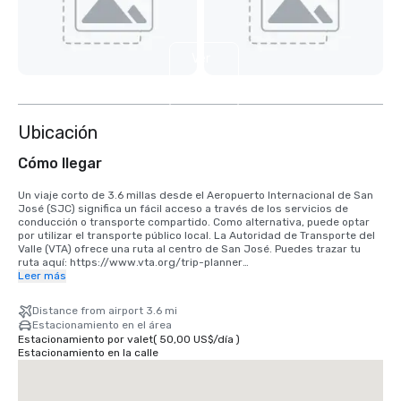
Ver
4
más
Ubicación
Cómo llegar
Un viaje corto de 3.6 millas desde el Aeropuerto Internacional de San 
José (SJC) significa un fácil acceso a través de los servicios de 
conducción o transporte compartido. Como alternativa, puede optar 
por utilizar el transporte público local. La Autoridad de Transporte del 
Valle (VTA) ofrece una ruta al centro de San José. Puedes trazar tu 
ruta aquí: https://www.vta.org/trip-planner

Leer más
Si viene desde el Aeropuerto Internacional de San Francisco (SFO), la 
mejor opción es hacer el viaje de 40 minutos en coche hacia el sur o 
Distance from airport 3.6 mi
utilizar un servicio de transporte compartido. Alternativamente, puede 
Estacionamiento en el área
usar el tren a través de BART y Caltrain. https://www.bart.gov y 
Estacionamiento por valet
(
50,00 US$
/
día
)
https://www.caltrain.com
Estacionamiento en la calle