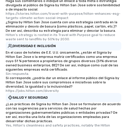
Haga sus comentarios o indique un enlace a toda meta o estrategia
divulgada al público de Signia by Hilton San Jose sobre sostenibilidad
short stroll allows your group
o de impacto social.
members a chance to engage in prime
https://stories.hilton.com/travel-with-purpose/hilton-enhances-esg-
networking opportunities before
targets-climate-action-social-impact
¿Signia by Hilton San Jose cuenta con una estrategia centrada en la
heading to the next place on your tour
eliminación y desvío de basura (como plásticos, papel, cartón, etc.)?
itinerary. You Get a Dinner and a Show
De ser así, describa su estrategia para eliminar y desviar la basura.
Hilton’s strategy is rooted in its Travel with Purpose goal to reduce 
Our tours offer an exquisite feast plus
waste sent to landfills by 50% by 2030.
entertainment. All tours include a
DIVERSIDAD E INCLUSIÓN
knowledgeable, professional guide
En el caso de hoteles de E.E. U.U. únicamente, ¿están el Signia by
who leads the group on a walking tour,
Hilton San Jose o la empresa matriz certificados como una empresa
offering engaging tidbits and
cuyo 51 % pertenece a propietarios de grupos diversos (51% diverse
fascinating stories. Several other
owned business enterprise, BE)? De ser así, indique como cuál de las
siguientes empresas está certificado.
interactive experiences are included
Sin respuesta.
along the way exclusively to our tours,
Si corresponde, ¿podría dar un enlace al informe público del Signia by
Hilton San Jose sobre sus compromisos e iniciativas sobre la
ensuring there is never a dull moment.
diversidad, la igualdad y la inclusividad?
Different Types of Cuisine Our
https://jobs.hilton.com/diversity
experiences offer the ability to enjoy
SALUD Y SEGURIDAD
several renowned restaurants in one
¿Las prácticas de Signia by Hilton San Jose se formularon de acuerdo
convenient outing, including ones you
con las sugerencias para servicios de salud hechas por
organizaciones gubernamentales públicas o entidades privadas? De
and your guests might not have
ser así, escriba una lista de las organizaciones empleadas para
discovered otherwise on your own or
desarrollar dichas prácticas.
at a typical corporate dinner. We offer
Yes, Hilton's cleanliness and safety practices, notably the Hilton 