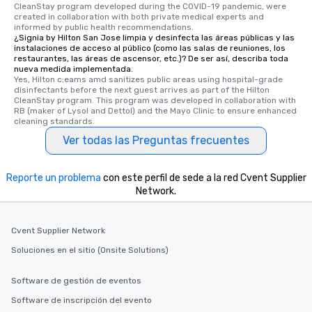
CleanStay program developed during the COVID-19 pandemic, were 
a way to try some of the finest spots
created in collaboration with both private medical experts and 
in the city and dive into various
informed by public health recommendations.
¿Signia by Hilton San Jose limpia y desinfecta las áreas públicas y las
cuisines and dishes. All the pre-
instalaciones de acceso al público (como las salas de reuniones, los
selected dishes are curated to our
restaurantes, las áreas de ascensor, etc.)? De ser así, describa toda
high standards to ensure they will
nueva medida implementada.
Yes, Hilton c;eams amd sanitizes public areas using hospital-grade 
delight any palate. Tours Available
disinfectants before the next guest arrives as part of the Hilton 
from Day to Night With any corporate
CleanStay program. This program was developed in collaboration with 
RB (maker of Lysol and Dettol) and the Mayo Clinic to ensure enhanced 
group experience, booking flexibility is
cleaning standards.
key. Whether you desire a tour during
Ver todas las Preguntas frecuentes
business hours or early evening right
after work, we can coordinate with
you to provide options that fit your
Reporte un problema
con este perfil de sede a la red Cvent Supplier
needs. Go for as Long or as Short as
Network.
You Like Along with flexible
scheduling, Lip Smacking Foodie
Tours also provides a range of tour
Cvent Supplier Network
durations. Our shortest tour is about
Soluciones en el sitio (Onsite Solutions)
2.5 hours; our longest is about 5
hours, with optional add-ons and
Software de gestión de eventos
incentives.
Software de inscripción del evento