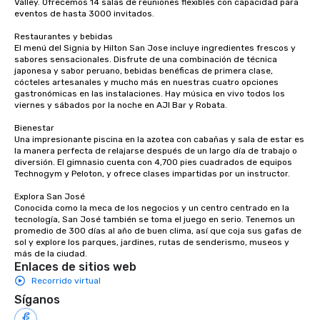
Valley. Ofrecemos 14 salas de reuniones flexibles con capacidad para 
eventos de hasta 3000 invitados.

to engage the person to the left and
right of you. Because our tours take
Restaurantes y bebidas

place at multiple restaurants, with
El menú del Signia by Hilton San Jose incluye ingredientes frescos y 
walking in between, there are
sabores sensacionales. Disfrute de una combinación de técnica 
japonesa y sabor peruano, bebidas benéficas de primera clase, 
countless opportunities to interact
cócteles artesanales y mucho más en nuestras cuatro opciones 
with different people when you sit
gastronómicas en las instalaciones. Hay música en vivo todos los 
down at each venue and as you
viernes y sábados por la noche en AJI Bar y Robata. 

traverse along the way. Our
Bienestar

experiences not only provide more
Una impresionante piscina en la azotea con cabañas y sala de estar es 
ways to network, but a more convivial
la manera perfecta de relajarse después de un largo día de trabajo o 
diversión. El gimnasio cuenta con 4,700 pies cuadrados de equipos 
way to do so. Large Groups Welcome
Technogym y Peloton, y ofrece clases impartidas por un instructor. 

Lip Smacking Foodie Tours is ideal for
groups, small or large. Our
Explora San José

Conocida como la meca de los negocios y un centro centrado en la 
experiences can accommodate
tecnología, San José también se toma el juego en serio. Tenemos un 
groups from as few as 1 to as many
promedio de 300 días al año de buen clima, así que coja sus gafas de 
as 500 guests, making us an ideal
sol y explore los parques, jardines, rutas de senderismo, museos y 
más de la ciudad.
choice for any corporate group event.
Enlaces de sitios web
Stress-Free Booking Process Booking
Recorrido virtual
a tour is stress-free and allows you to
Síganos
enjoy the company of your guests
more easily. You’ll take comfort