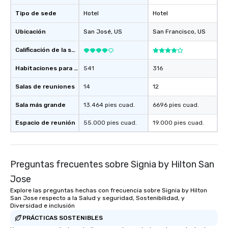
those Instagram moments you share.
Tipo de sede
For added ease, we can even arrange
Hotel
Hotel
transportation pick-up and drop-off,
Ubicación
San José
, US
San Francisco
, US
as well as an event photographer. And
for groups that desire an extra luxe
Calificación de la sede
experience, we can also arrange for
an evening helicopter ride over the
Habitaciones para huéspedes
541
316
glittering lights of The Strip. A
Salas de reuniones
14
12
Memorable Experience for All Lip
Smacking Foodie Tours offers a way
Sala más grande
13.464 pies cuad.
6696 pies cuad.
to gather and dine that few have
experienced, and all are sure to
Espacio de reunión
55.000 pies cuad.
19.000 pies cuad.
remember. Our one-of-a-kind tours
are special, from the first stop to the
last. It’s an experience that attendees
Preguntas frecuentes sobre Signia by Hilton San
will reminisce about long after they
leave. Location, Location, Location
Jose
One of the best reasons to book is the
Explore las preguntas hechas con frecuencia sobre Signia by Hilton
convenient and efficient way the
San Jose respecto a la Salud y seguridad, Sostenibilidad, y
Diversidad e inclusión
experience is designed. All
restaurants are within an easy
PRÁCTICAS SOSTENIBLES
walking distance of each other. The