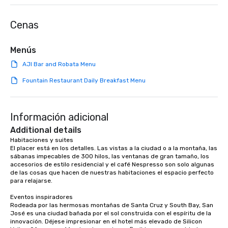
Lip Smacking Foodie Tours are both an
entertaining activity and unique
Cenas
dining experience melded into one,
that are sure to add new vitality to
meeting events, from conferences to
Menús
team building. All-Inclusive Group
AJI Bar and Robata Menu
Dining When meeting planners book a
corporate group event through Lip
Fountain Restaurant Daily Breakfast Menu
Smacking Foodie Tours, the entire
group is assured a top-notch dining
experience with three to four
Información adicional
signature dishes at each restaurant.
Additional details
Our affordable tours are priced per
Habitaciones y suites

person with tax and gratuities
El placer está en los detalles. Las vistas a la ciudad o a la montaña, las 
included. The only thing not included
sábanas impecables de 300 hilos, las ventanas de gran tamaño, los 
are drinks. However, a beverage
accesorios de estilo residencial y el café Nespresso son solo algunas 
de las cosas que hacen de nuestras habitaciones el espacio perfecto 
package upgrade is available, which
para relajarse.

provides guests a signature cocktail
at various stops. Build Your Network
Eventos inspiradores

Rodeada por las hermosas montañas de Santa Cruz y South Bay, San 
Our exclusive experiences provide the
José es una ciudad bañada por el sol construida con el espíritu de la 
ultimate networking opportunities. At
innovación. Déjese impresionar en el hotel más elevado de Silicon 
a typical sit-down dinner, you’re lucky