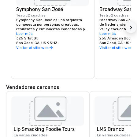
Symphony San José
Broadway San J
Teatro
2 cuadras
Teatro
2 cuadras
Symphony San Jose es una orquesta 
Broadway San Jose, 
compuesta por personas creativas, 
de Nederlander, es el
resilientes y entusiastas conectadas por 
Valley encuentra la ex
el amor a la música. Es un orgullo llamar 
Leer más
Broadway de Nueva Yo
Leer más
hogar a San José y abrazar la cultura 
325 S 1st St
aquí o visite San Jo
255 Almaden Boulev
innovadora y diversa de nuestra 
San José, CA, US 95113
José tiene los espec
San José, CA, US 951
comunidad al reflejar este mismo 
ver.
Visitar el sitio web
Visitar el sitio web
espíritu en sus actuaciones y 
programas. Cada año, Symphony San 
Jose presenta docenas de actuaciones 
que van desde conciertos clásicos, 
películas icónicas interpretadas con 
orquestas en vivo y numerosos 
programas educativos y comunitarios.
Vendedores cercanos
Lip Smacking Foodie Tours
LMS Brandz
En varias ciudades
En varias ciudades