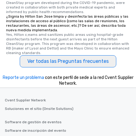
CleanStay program developed during the COVID-19 pandemic, were 
a way to try some of the finest spots
created in collaboration with both private medical experts and 
in the city and dive into various
informed by public health recommendations.
¿Signia by Hilton San Jose limpia y desinfecta las áreas públicas y las
cuisines and dishes. All the pre-
instalaciones de acceso al público (como las salas de reuniones, los
selected dishes are curated to our
restaurantes, las áreas de ascensor, etc.)? De ser así, describa toda
high standards to ensure they will
nueva medida implementada.
Yes, Hilton c;eams amd sanitizes public areas using hospital-grade 
delight any palate. Tours Available
disinfectants before the next guest arrives as part of the Hilton 
from Day to Night With any corporate
CleanStay program. This program was developed in collaboration with 
RB (maker of Lysol and Dettol) and the Mayo Clinic to ensure enhanced 
group experience, booking flexibility is
cleaning standards.
key. Whether you desire a tour during
Ver todas las Preguntas frecuentes
business hours or early evening right
after work, we can coordinate with
you to provide options that fit your
Reporte un problema
con este perfil de sede a la red Cvent Supplier
needs. Go for as Long or as Short as
Network.
You Like Along with flexible
scheduling, Lip Smacking Foodie
Tours also provides a range of tour
Cvent Supplier Network
durations. Our shortest tour is about
Soluciones en el sitio (Onsite Solutions)
2.5 hours; our longest is about 5
hours, with optional add-ons and
Software de gestión de eventos
incentives.
Software de inscripción del evento