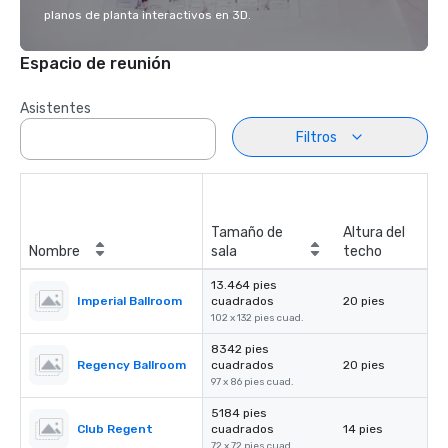
planos de planta interactivos en 3D.
Espacio de reunión
Asistentes
Filtros
Tamaño de
Altura del
Nombre
sala
techo
13.464 pies
Imperial Ballroom
cuadrados
20 pies
102 x 132 pies cuad.
8342 pies
Regency Ballroom
cuadrados
20 pies
97 x 86 pies cuad.
5184 pies
Club Regent
cuadrados
14 pies
72 x 72 pies cuad.