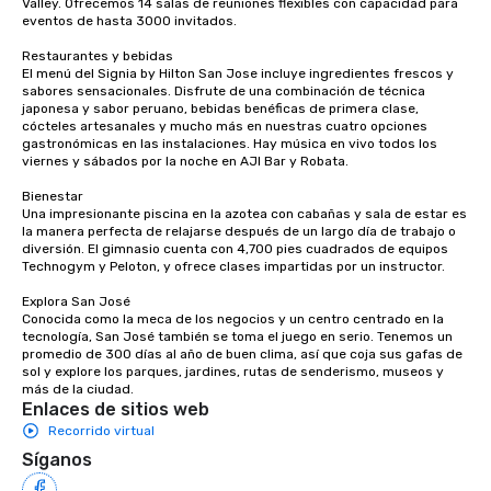
Valley. Ofrecemos 14 salas de reuniones flexibles con capacidad para 
eventos de hasta 3000 invitados.

to engage the person to the left and
right of you. Because our tours take
Restaurantes y bebidas

place at multiple restaurants, with
El menú del Signia by Hilton San Jose incluye ingredientes frescos y 
walking in between, there are
sabores sensacionales. Disfrute de una combinación de técnica 
japonesa y sabor peruano, bebidas benéficas de primera clase, 
countless opportunities to interact
cócteles artesanales y mucho más en nuestras cuatro opciones 
with different people when you sit
gastronómicas en las instalaciones. Hay música en vivo todos los 
down at each venue and as you
viernes y sábados por la noche en AJI Bar y Robata. 

traverse along the way. Our
Bienestar

experiences not only provide more
Una impresionante piscina en la azotea con cabañas y sala de estar es 
ways to network, but a more convivial
la manera perfecta de relajarse después de un largo día de trabajo o 
diversión. El gimnasio cuenta con 4,700 pies cuadrados de equipos 
way to do so. Large Groups Welcome
Technogym y Peloton, y ofrece clases impartidas por un instructor. 

Lip Smacking Foodie Tours is ideal for
groups, small or large. Our
Explora San José

Conocida como la meca de los negocios y un centro centrado en la 
experiences can accommodate
tecnología, San José también se toma el juego en serio. Tenemos un 
groups from as few as 1 to as many
promedio de 300 días al año de buen clima, así que coja sus gafas de 
as 500 guests, making us an ideal
sol y explore los parques, jardines, rutas de senderismo, museos y 
más de la ciudad.
choice for any corporate group event.
Enlaces de sitios web
Stress-Free Booking Process Booking
Recorrido virtual
a tour is stress-free and allows you to
Síganos
enjoy the company of your guests
more easily. You’ll take comfort