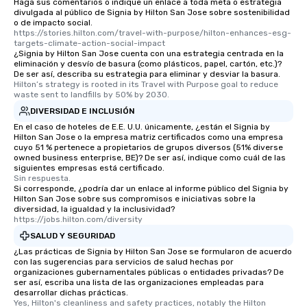
Haga sus comentarios o indique un enlace a toda meta o estrategia
divulgada al público de Signia by Hilton San Jose sobre sostenibilidad
short stroll allows your group
o de impacto social.
members a chance to engage in prime
https://stories.hilton.com/travel-with-purpose/hilton-enhances-esg-
networking opportunities before
targets-climate-action-social-impact
¿Signia by Hilton San Jose cuenta con una estrategia centrada en la
heading to the next place on your tour
eliminación y desvío de basura (como plásticos, papel, cartón, etc.)?
itinerary. You Get a Dinner and a Show
De ser así, describa su estrategia para eliminar y desviar la basura.
Hilton’s strategy is rooted in its Travel with Purpose goal to reduce 
Our tours offer an exquisite feast plus
waste sent to landfills by 50% by 2030.
entertainment. All tours include a
DIVERSIDAD E INCLUSIÓN
knowledgeable, professional guide
En el caso de hoteles de E.E. U.U. únicamente, ¿están el Signia by
who leads the group on a walking tour,
Hilton San Jose o la empresa matriz certificados como una empresa
offering engaging tidbits and
cuyo 51 % pertenece a propietarios de grupos diversos (51% diverse
fascinating stories. Several other
owned business enterprise, BE)? De ser así, indique como cuál de las
siguientes empresas está certificado.
interactive experiences are included
Sin respuesta.
along the way exclusively to our tours,
Si corresponde, ¿podría dar un enlace al informe público del Signia by
Hilton San Jose sobre sus compromisos e iniciativas sobre la
ensuring there is never a dull moment.
diversidad, la igualdad y la inclusividad?
Different Types of Cuisine Our
https://jobs.hilton.com/diversity
experiences offer the ability to enjoy
SALUD Y SEGURIDAD
several renowned restaurants in one
¿Las prácticas de Signia by Hilton San Jose se formularon de acuerdo
convenient outing, including ones you
con las sugerencias para servicios de salud hechas por
organizaciones gubernamentales públicas o entidades privadas? De
and your guests might not have
ser así, escriba una lista de las organizaciones empleadas para
discovered otherwise on your own or
desarrollar dichas prácticas.
at a typical corporate dinner. We offer
Yes, Hilton's cleanliness and safety practices, notably the Hilton 