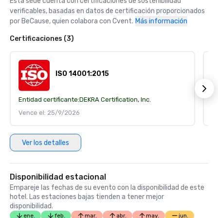
Esta sede cuenta con certificaciones de sostenibilidad 
verificables, basadas en datos de certificación proporcionados 
por BeCause, quien colabora con Cvent.
Más información
Certificaciones (3)
ISO 14001:2015
Entidad certificante:
DEKRA Certification, Inc.
En
Vence el: 25/9/2026
V
Ver los detalles
Disponibilidad estacional
Empareje las fechas de su evento con la disponibilidad de este
hotel. Las estaciones bajas tienden a tener mejor
disponibilidad.
ene.
feb.
mar.
abr.
may.
jun.