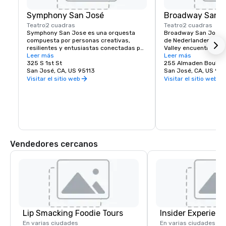
Symphony San José
Broadway San J
Teatro
2 cuadras
Teatro
2 cuadras
Symphony San Jose es una orquesta 
Broadway San Jose, 
compuesta por personas creativas, 
de Nederlander, es el
resilientes y entusiastas conectadas por 
Valley encuentra la ex
el amor a la música. Es un orgullo llamar 
Leer más
Broadway de Nueva Yo
Leer más
hogar a San José y abrazar la cultura 
325 S 1st St
aquí o visite San Jo
255 Almaden Boulev
innovadora y diversa de nuestra 
San José, CA, US 95113
José tiene los espec
San José, CA, US 951
comunidad al reflejar este mismo 
ver.
Visitar el sitio web
Visitar el sitio web
espíritu en sus actuaciones y 
programas. Cada año, Symphony San 
Jose presenta docenas de actuaciones 
que van desde conciertos clásicos, 
películas icónicas interpretadas con 
orquestas en vivo y numerosos 
programas educativos y comunitarios.
Vendedores cercanos
Lip Smacking Foodie Tours
Insider Experienc
En varias ciudades
En varias ciudades