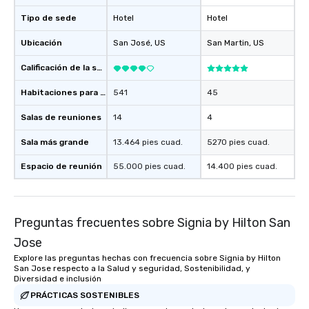
those Instagram moments you share.
Tipo de sede
For added ease, we can even arrange
Hotel
Hotel
transportation pick-up and drop-off,
Ubicación
San José
, US
San Martin
, US
as well as an event photographer. And
for groups that desire an extra luxe
Calificación de la sede
experience, we can also arrange for
an evening helicopter ride over the
Habitaciones para huéspedes
541
45
glittering lights of The Strip. A
Salas de reuniones
14
4
Memorable Experience for All Lip
Smacking Foodie Tours offers a way
Sala más grande
13.464 pies cuad.
5270 pies cuad.
to gather and dine that few have
experienced, and all are sure to
Espacio de reunión
55.000 pies cuad.
14.400 pies cuad.
remember. Our one-of-a-kind tours
are special, from the first stop to the
last. It’s an experience that attendees
Preguntas frecuentes sobre Signia by Hilton San
will reminisce about long after they
leave. Location, Location, Location
Jose
One of the best reasons to book is the
Explore las preguntas hechas con frecuencia sobre Signia by Hilton
convenient and efficient way the
San Jose respecto a la Salud y seguridad, Sostenibilidad, y
Diversidad e inclusión
experience is designed. All
restaurants are within an easy
PRÁCTICAS SOSTENIBLES
walking distance of each other. The