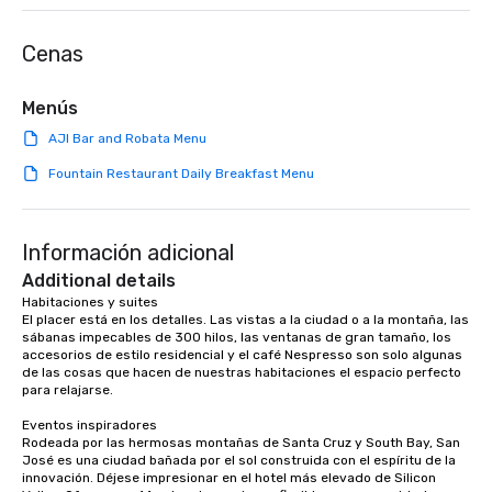
Lip Smacking Foodie Tours are both an
something extraordin
entertaining activity and unique
contact us today!
Cenas
dining experience melded into one,
that are sure to add new vitality to
meeting events, from conferences to
Menús
team building. All-Inclusive Group
AJI Bar and Robata Menu
Dining When meeting planners book a
corporate group event through Lip
Fountain Restaurant Daily Breakfast Menu
Smacking Foodie Tours, the entire
group is assured a top-notch dining
experience with three to four
Información adicional
signature dishes at each restaurant.
Additional details
Our affordable tours are priced per
Habitaciones y suites

person with tax and gratuities
El placer está en los detalles. Las vistas a la ciudad o a la montaña, las 
included. The only thing not included
sábanas impecables de 300 hilos, las ventanas de gran tamaño, los 
are drinks. However, a beverage
accesorios de estilo residencial y el café Nespresso son solo algunas 
de las cosas que hacen de nuestras habitaciones el espacio perfecto 
package upgrade is available, which
para relajarse.

provides guests a signature cocktail
at various stops. Build Your Network
Eventos inspiradores

Rodeada por las hermosas montañas de Santa Cruz y South Bay, San 
Our exclusive experiences provide the
José es una ciudad bañada por el sol construida con el espíritu de la 
ultimate networking opportunities. At
innovación. Déjese impresionar en el hotel más elevado de Silicon 
a typical sit-down dinner, you’re lucky