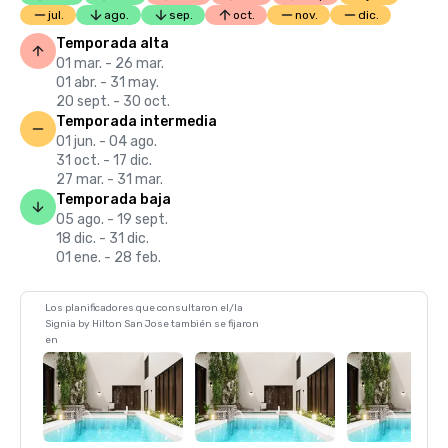
jul.
ago.
sep.
oct.
nov.
dic.
Temporada alta
01 mar. - 26 mar.
01 abr. - 31 may.
20 sept. - 30 oct.
Temporada intermedia
01 jun. - 04 ago.
31 oct. - 17 dic.
27 mar. - 31 mar.
Temporada baja
05 ago. - 19 sept.
18 dic. - 31 dic.
01 ene. - 28 feb.
Los planificadores que consultaron el/la
Signia by Hilton San Jose también se fijaron
en