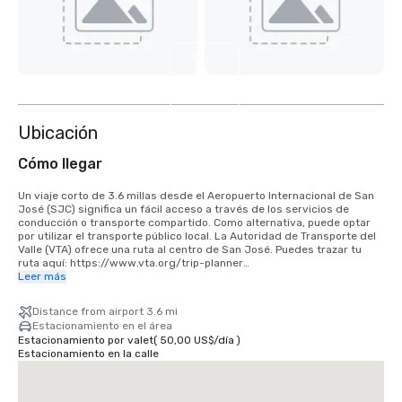
Ver
4
más
Ubicación
Cómo llegar
Un viaje corto de 3.6 millas desde el Aeropuerto Internacional de San 
José (SJC) significa un fácil acceso a través de los servicios de 
conducción o transporte compartido. Como alternativa, puede optar 
por utilizar el transporte público local. La Autoridad de Transporte del 
Valle (VTA) ofrece una ruta al centro de San José. Puedes trazar tu 
ruta aquí: https://www.vta.org/trip-planner

Leer más
Si viene desde el Aeropuerto Internacional de San Francisco (SFO), la 
mejor opción es hacer el viaje de 40 minutos en coche hacia el sur o 
Distance from airport 3.6 mi
utilizar un servicio de transporte compartido. Alternativamente, puede 
Estacionamiento en el área
usar el tren a través de BART y Caltrain. https://www.bart.gov y 
Estacionamiento por valet
(
50,00 US$
/
día
)
https://www.caltrain.com
Estacionamiento en la calle