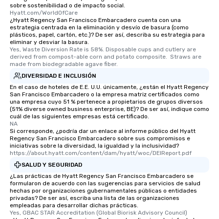
sobre sostenibilidad o de impacto social.
experiences offer the a
Hyatt.com/WorldOfCare
several renowned rest
¿Hyatt Regency San Francisco Embarcadero cuenta con una
estrategia centrada en la eliminación y desvío de basura (como
convenient outing, inc
plásticos, papel, cartón, etc.)? De ser así, describa su estrategia para
and your guests might
eliminar y desviar la basura.
discovered otherwise 
Yes, Waste Diversion Rate is 58%. Disposable cups and cutlery are 
derived from compost-able corn and potato composite.  Straws are 
at a typical corporate 
made from biodegradable agave fiber.
a way to try some of t
DIVERSIDAD E INCLUSIÓN
in the city and dive in
En el caso de hoteles de E.E. U.U. únicamente, ¿están el Hyatt Regency
cuisines and dishes. Al
San Francisco Embarcadero o la empresa matriz certificados como
selected dishes are cu
una empresa cuyo 51 % pertenece a propietarios de grupos diversos
(51% diverse owned business enterprise, BE)? De ser así, indique como
high standards to ensu
cuál de las siguientes empresas está certificado.
delight any palate. Tours Available
NA
from Day to Night With
Si corresponde, ¿podría dar un enlace al informe público del Hyatt
Regency San Francisco Embarcadero sobre sus compromisos e
group experience, bookin
iniciativas sobre la diversidad, la igualdad y la inclusividad?
key. Whether you desir
https://about.hyatt.com/content/dam/hyatt/woc/DEIReport.pdf
business hours or earl
SALUD Y SEGURIDAD
after work, we can coo
¿Las prácticas de Hyatt Regency San Francisco Embarcadero se
you to provide options 
formularon de acuerdo con las sugerencias para servicios de salud
hechas por organizaciones gubernamentales públicas o entidades
needs. Go for as Long or as Short as
privadas? De ser así, escriba una lista de las organizaciones
You Like Along with fle
empleadas para desarrollar dichas prácticas.
scheduling, Lip Smack
Yes, GBAC STAR Accreditation (Global Biorisk Advisory Council)