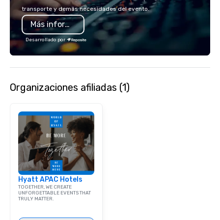
lodging, food and wine. We also have
mingle, and easily net
transporte y demás necesidades del evento.
a Monterey Bay Trek.
is led by a professiona
Más información
specializing in escort
with utmost care, who
Desarrollado por
each experience with 
engaging information 
Lip Smacking Foodie T
entertaining activity 
Organizaciones afiliadas (1)
dining experience meld
that are sure to add ne
meeting events, from 
team building. All-Inclusive Group
Dining When meeting p
corporate group event
Smacking Foodie Tours,
group is assured a top
experience with three 
Hyatt APAC Hotels
signature dishes at ea
TOGETHER, WE CREATE
Our affordable tours a
UNFORGETTABLE EVENTS THAT
TRULY MATTER.
person with tax and gr
included. The only thi