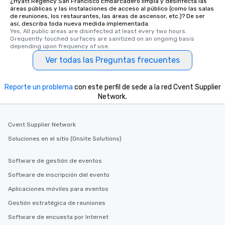
¿Hyatt Regency San Francisco Embarcadero limpia y desinfecta las
Tours also provides a 
áreas públicas y las instalaciones de acceso al público (como las salas
durations. Our shortes
de reuniones, los restaurantes, las áreas de ascensor, etc.)? De ser
así, describa toda nueva medida implementada.
2.5 hours; our longest 
Yes, All public areas are disinfected at least every two hours. 
hours, with optional 
Grequently touched surfaces are sanitized on an ongoing basis 
incentives.
depending upon frequency of use.
Ver todas las Preguntas frecuentes
Reporte un problema
con este perfil de sede a la red Cvent Supplier
Network.
Cvent Supplier Network
Soluciones en el sitio (Onsite Solutions)
Software de gestión de eventos
Software de inscripción del evento
Aplicaciones móviles para eventos
Gestión estratégica de reuniones
Software de encuesta por Internet