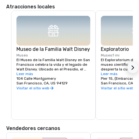
Atracciones locales
Museo de la Familia Walt Disney
Exploratorio
Museo
Museo
1 mi
El Museo de la Familia Walt Disney en San 
El Exploratorium de S
Francisco celebra la vida y el legado de 
museo científico inte
Walt Disney. Ubicado en el Presidio, el 
despierta la curiosid
museo exhibe diez galerías con obras de 
Leer más
exhibiciones prácticas
Leer más
arte originales, bocetos de animación 
104 Calle Montgomery
muelle 15, cuenta co
Pier 15, (Embarcader
tempranos y exhibiciones interactivas. 
San Francisco, CA, US 94129
exhibiciones donde lo
San Francisco, CA, U
Los puntos destacados incluyen una 
explorar la ciencia, el
Visitar el sitio web
Visitar el sitio web
réplica de la maqueta de Disneyland y la 
humana. Desde la crea
icónica cámara multiplano. Con 
ópticas hasta la expe
exhibiciones rotativas y talleres 
sonido y la luz, el mu
prácticos, es una visita obligada para los 
aprendizaje y el desc
fanáticos de Disney, ya que ofrece una 
para todas las edades
visión más profunda de la creatividad 
donde la exploración s
detrás de la magia de Disney.
creatividad, por lo qu
obligada para las me
Vendedores cercanos