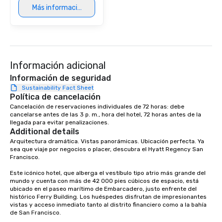
are drinks. However, 
Más información
package upgrade is ava
provides guests a sign
at various stops. Build Your Network
Our exclusive experien
ultimate networking op
a typical sit-down dinn
Información adicional
to engage the person t
Información de seguridad
right of you. Because 
Sustainability Fact Sheet
place at multiple resta
Política de cancelación
walking in between, th
Cancelación de reservaciones individuales de 72 horas: debe 
cancelarse antes de las 3 p. m., hora del hotel, 72 horas antes de la 
countless opportunitie
llegada para evitar penalizaciones.
with different people 
Additional details
down at each venue a
Arquitectura dramática. Vistas panorámicas. Ubicación perfecta. Ya 
traverse along the way
sea que viaje por negocios o placer, descubra el Hyatt Regency San 
experiences not only 
Francisco. 

ways to network, but a
Este icónico hotel, que alberga el vestíbulo tipo atrio más grande del 
way to do so. Large Groups Welcome
mundo y cuenta con más de 42 000 pies cúbicos de espacio, está 
Lip Smacking Foodie To
ubicado en el paseo marítimo de Embarcadero, justo enfrente del 
histórico Ferry Building. Los huéspedes disfrutan de impresionantes 
groups, small or large.
vistas y acceso inmediato tanto al distrito financiero como a la bahía 
experiences can acc
de San Francisco. 

groups from as few as