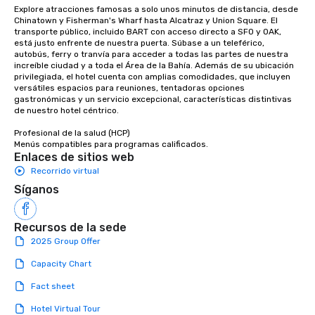
Explore atracciones famosas a solo unos minutos de distancia, desde 
as 500 guests, making
Chinatown y Fisherman's Wharf hasta Alcatraz y Union Square. El 
choice for any corpora
transporte público, incluido BART con acceso directo a SFO y OAK, 
Stress-Free Booking 
está justo enfrente de nuestra puerta. Súbase a un teleférico, 
autobús, ferry o tranvía para acceder a todas las partes de nuestra 
a tour is stress-free a
increíble ciudad y a toda el Área de la Bahía. Además de su ubicación 
enjoy the company of 
privilegiada, el hotel cuenta con amplias comodidades, que incluyen 
more easily. You’ll tak
versátiles espacios para reuniones, tentadoras opciones 
knowing that everythin
gastronómicas y un servicio excepcional, características distintivas 
de nuestro hotel céntrico. 

of from the moment the
booked to the minute i
Profesional de la salud (HCP) 

Since the menu is alre
Menús compatibles para programas calificados.
Enlaces de sitios web
have nothing to worry 
Recorrido virtual
remember to submit ah
date any dietary restr
Síganos
allergies for anyone in
Feel Like a VIP at Each
Recursos de la sede
Smacking Foodie Tours
2025 Group Offer
group members never 
about waiting in line to
Capacity Chart
restaurant or being sh
Fact sheet
than desirable table. O
everyone is treated lik
Hotel Virtual Tour