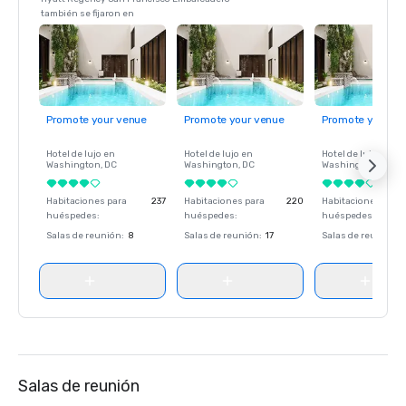
también se fijaron en
Promote your venue
Promote your venue
Promote your ve
Hotel de lujo en
Hotel de lujo en
Hotel de lujo en
Washington
, DC
Washington
, DC
Washington
, DC
Habitaciones para
237
Habitaciones para
220
Habitaciones para
huéspedes
:
huéspedes
:
huéspedes
:
Salas de reunión
:
8
Salas de reunión
:
17
Salas de reunión
:
Salas de reunión