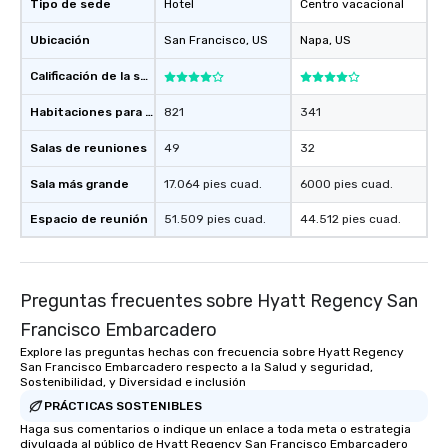
will reminisce about lo
Tipo de sede
Hotel
Centro vacacional
leave. Location, Location, Location
Ubicación
San Francisco
, US
Napa
, US
One of the best reason
convenient and efficie
Calificación de la sede
experience is designed
restaurants are within
Habitaciones para huéspedes
821
341
walking distance of ea
short stroll allows you
Salas de reuniones
49
32
members a chance to 
Sala más grande
17.064 pies cuad.
6000 pies cuad.
networking opportunit
heading to the next pl
Espacio de reunión
51.509 pies cuad.
44.512 pies cuad.
itinerary. You Get a Dinner and a Show
Our tours offer an exqu
entertainment. All tour
knowledgeable, profes
Preguntas frecuentes sobre Hyatt Regency San
who leads the group on
Francisco Embarcadero
offering engaging tidb
Explore las preguntas hechas con frecuencia sobre Hyatt Regency
fascinating stories. S
San Francisco Embarcadero respecto a la Salud y seguridad,
interactive experience
Sostenibilidad, y Diversidad e inclusión
along the way exclusive
PRÁCTICAS SOSTENIBLES
ensuring there is neve
Haga sus comentarios o indique un enlace a toda meta o estrategia
Different Types of Cuis
divulgada al público de Hyatt Regency San Francisco Embarcadero