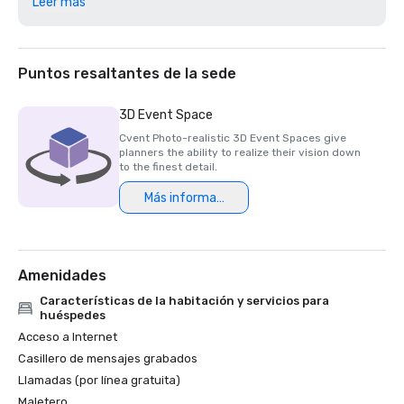
Leer más
2024

Los mejores premios del mundo 2025 de Travel + Leisure

Certificación Green Key 2025: calificación de 4 teclas

Finalista del premio Northstar Stella 2025, «Mejor 
Puntos resaltantes de la sede
personal de apoyo in situ» 

Premio Northstar Stella 2024: Medalla de bronce, «Mejor 
3D Event Space
hotel/resort»

Cvent Photo-realistic 3D Event Spaces give
Premio Northstar Stella 2024: Medalla de bronce, «Mejor 
planners the ability to realize their vision down
personal de apoyo in situ»

to the finest detail.
Finalista del premio Northstar Stella 2024, «Mejor espacio 
Más información
para eventos en hotel/resort»

Premios Condé Nast Traveler's Readers' Choice de 2024: 
Amenidades
Características de la habitación y servicios para
huéspedes
Acceso a Internet
Casillero de mensajes grabados
Llamadas (por línea gratuita)
Maletero