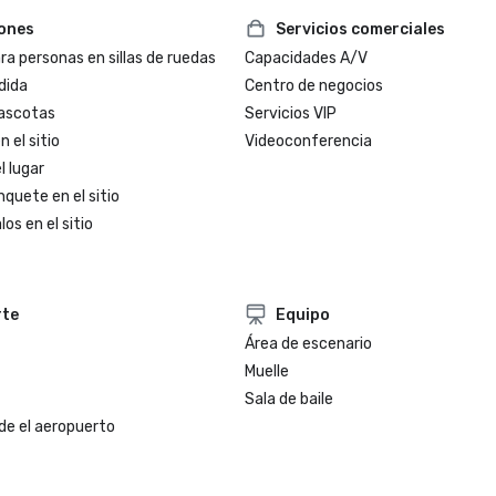
iones
Servicios comerciales
a personas en sillas de ruedas
Capacidades A/V
dida
Centro de negocios
ascotas
Servicios VIP
 el sitio
Videoconferencia
l lugar
nquete en el sitio
os en el sitio
rte
Equipo
Área de escenario
Muelle
Sala de baile
de el aeropuerto