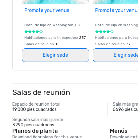
Promote your venue
Promote your venu
Hotel de lujo en
Washington
, DC
Hotel de lujo en
Washing
Habitaciones para huéspedes
:
237
Habitaciones para hué
Salas de reunión
:
8
Salas de reunión
:
17
Elegir sede
Elegir sed
Salas de reunión
Espacio de reunión total
Sala más gr
19.000 pies cuadrados
6696 pies c
Segunda sala más grande
3290 pies cuadrados
Planos de planta
Menús
Download floor plans for this venue.
Download cate