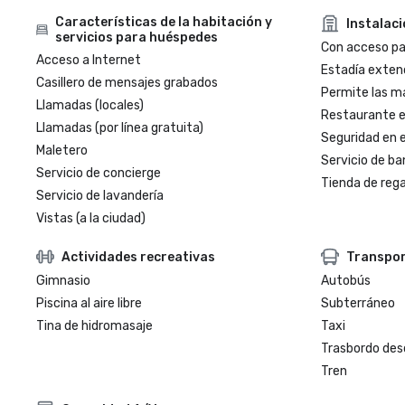
Características de la habitación y
Instalac
servicios para huéspedes
Con acceso par
Acceso a Internet
Estadía exten
Casillero de mensajes grabados
Permite las m
Llamadas (locales)
Restaurante en
Llamadas (por línea gratuita)
Seguridad en e
Maletero
Servicio de ba
Servicio de concierge
Tienda de regal
Servicio de lavandería
Vistas (a la ciudad)
Actividades recreativas
Transpo
Gimnasio
Autobús
Piscina al aire libre
Subterráneo
Tina de hidromasaje
Taxi
Trasbordo des
Tren