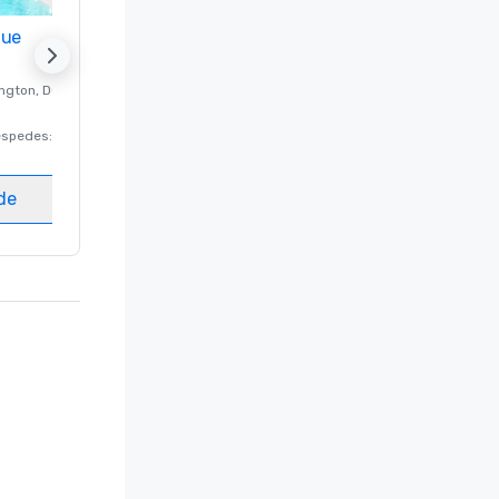
nue
Promote your venue
ngton
, DC
Hotel de lujo en
Washington
, DC
éspedes
:
220
Habitaciones para huéspedes
:
237
Salas de reunión
:
8
ede
Elegir sede