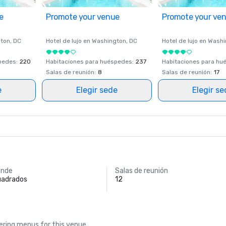
e
Promote your venue
Promote your ve
ton
, DC
Hotel de lujo en
Washington
, DC
Hotel de lujo en
Washi
spedes
:
220
Habitaciones para huéspedes
:
237
Habitaciones para hu
Salas de reunión
:
8
Salas de reunión
:
17
e
Elegir sede
Elegir s
ande
Salas de reunión
uadrados
12
ring menus for this venue.