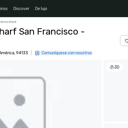
inos
Discover
De lujo
 Renovated
harf San Francisco -
 América, 94133
|
Comuníquese con nosotros
3D