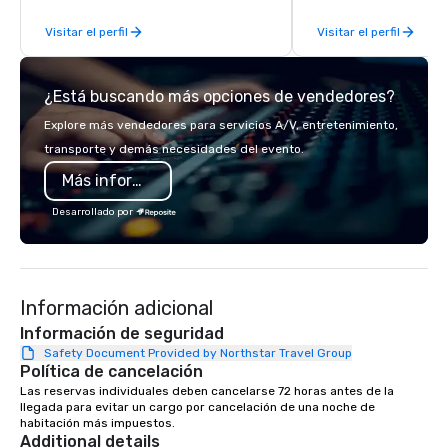
experiences. In addition to our guided
enjoy a parade of sign
Visitar el perfil
Visitar el perfil
day hikes we provide luxury self-
and craft cocktails at 
guided inn-to-in walking vacations
with complete VIP serv
from the gateway City of San
experience gives gues
¿Está buscando más opciones de vendedores?
Francisco to the California wine
opportunity to sit next 
country with a focus on superb hiking,
colleagues at each ven
Explore más vendedores para servicios A/V, entretenimiento,
lodging, food and wine. We also have
mingle, and easily net
transporte y demás necesidades del evento.
a Monterey Bay Trek.
is led by a professiona
Más información
specializing in escort
with utmost care, who
Desarrollado por
each experience with 
engaging information 
Lip Smacking Foodie T
entertaining activity 
Información adicional
dining experience meld
that are sure to add ne
Información de seguridad
meeting events, from 
Safety Document Provided by Northstar Travel Group
Política de cancelación
team building. All-Inclusive Group
Dining When meeting p
Las reservas individuales deben cancelarse 72 horas antes de la 
llegada para evitar un cargo por cancelación de una noche de 
corporate group event
habitación más impuestos.
Smacking Foodie Tours,
Additional details