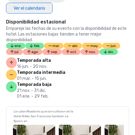
Ver el calendario
Disponibilidad estacional
Empareje las fechas de su evento con la disponibilidad de este
hotel. Las estaciones bajas tienden a tener mejor
disponibilidad.
ene.
feb.
mar.
abr.
may.
jun.
jul.
ago.
sep.
oct.
nov.
dic.
Temporada alta
16 jun. - 20 nov.
Temporada intermedia
01 mar. - 15 jun.
Temporada baja
21 nov. - 31 dic.
01 ene. - 29 feb.
Los planificadores que consultaron el/la
Hotel Nikko San Francisco también se
fijaron en