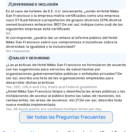
Smacking Foodie Tours
DIVERSIDAD E INCLUSIÓN
to gather and dine tha
En el caso de hoteles de E.E. U.U. únicamente, ¿están el Hotel Nikko
experienced, and all ar
San Francisco o la empresa matriz certificados como una empresa
cuyo 51 % pertenece a propietarios de grupos diversos (51% diverse
remember. Our one-of-
owned business enterprise, BE)? De ser así, indique como cuál de las
are special, from the fi
siguientes empresas está certificado.
last. It’s an experienc
NA
Si corresponde, ¿podría dar un enlace al informe público del Hotel
will reminisce about lo
Nikko San Francisco sobre sus compromisos e iniciativas sobre la
leave. Location, Location, Location
diversidad, la igualdad y la inclusividad?
Sin respuesta.
One of the best reason
convenient and efficie
SALUD Y SEGURIDAD
experience is designed
¿Las prácticas de Hotel Nikko San Francisco se formularon de acuerdo
con las sugerencias para servicios de salud hechas por
restaurants are within
organizaciones gubernamentales públicas o entidades privadas? De
walking distance of ea
ser así, escriba una lista de las organizaciones empleadas para
short stroll allows you
desarrollar dichas prácticas.
Yes, CDC, CHLA and City, State and Federal guidelines
members a chance to 
¿Hotel Nikko San Francisco limpia y desinfecta las áreas públicas y las
networking opportunit
instalaciones de acceso al público (como las salas de reuniones, los
restaurantes, las áreas de ascensor, etc.)? De ser así, describa toda
heading to the next pl
nueva medida implementada.
itinerary. You Get a Dinner and a Show
Yes, All touch points are sanitized multiple times per day.
Our tours offer an exqu
Ver todas las Preguntas frecuentes
entertainment. All tour
knowledgeable, profes
who leads the group on