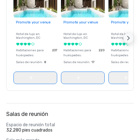
Promote your venue
Promote your venue
Promote your ve
Hotel de lujo en
Hotel de lujo en
Hotel de lujo en
Washington
, DC
Washington
, DC
Washington
, DC
Habitaciones para
237
Habitaciones para
220
Habitaciones para
huéspedes
:
huéspedes
:
huéspedes
:
Salas de reunión
:
8
Salas de reunión
:
17
Salas de reunión
:
Salas de reunión
Espacio de reunión total
32.280 pies cuadrados