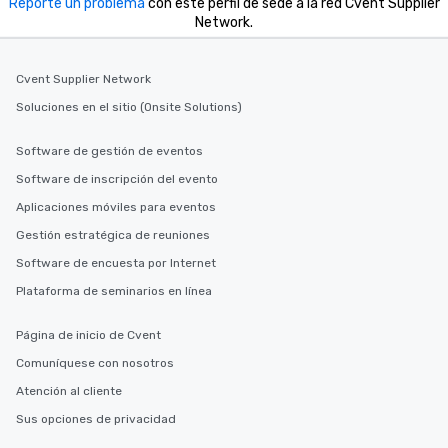
Reporte un problema
con este perfil de sede a la red Cvent Supplier
offering engaging tidb
Network.
fascinating stories. S
interactive experience
Cvent Supplier Network
along the way exclusive
ensuring there is neve
Soluciones en el sitio (Onsite Solutions)
Different Types of Cuis
experiences offer the a
Software de gestión de eventos
several renowned rest
Software de inscripción del evento
convenient outing, inc
Aplicaciones móviles para eventos
and your guests might
discovered otherwise 
Gestión estratégica de reuniones
at a typical corporate 
Software de encuesta por Internet
a way to try some of t
Plataforma de seminarios en línea
in the city and dive in
cuisines and dishes. Al
selected dishes are cu
Página de inicio de Cvent
high standards to ensu
Comuníquese con nosotros
delight any palate. Tours Available
Atención al cliente
from Day to Night With
group experience, bookin
Sus opciones de privacidad
key. Whether you desir