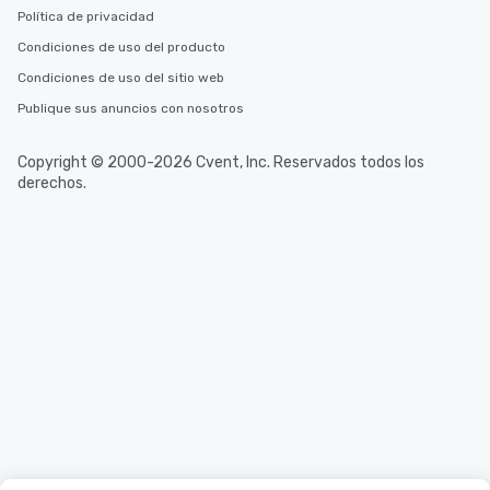
business hours or earl
Política de privacidad
after work, we can coo
Condiciones de uso del producto
you to provide options 
Condiciones de uso del sitio web
needs. Go for as Long or as Short as
You Like Along with fle
Publique sus anuncios con nosotros
scheduling, Lip Smack
Tours also provides a 
Copyright © 2000-2026 Cvent, Inc. Reservados todos los
durations. Our shortes
derechos.
2.5 hours; our longest 
hours, with optional 
incentives.