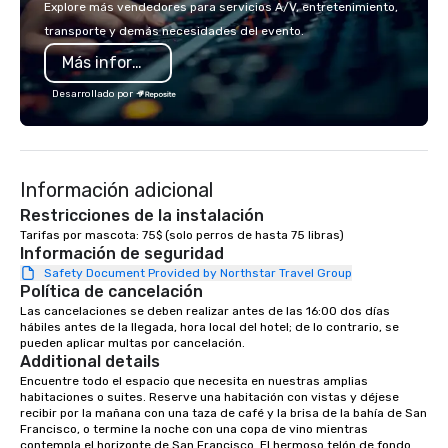
Explore más vendedores para servicios A/V, entretenimiento,
corporate team-building retreat,
innovation playbook, S
transporte y demás necesidades del evento.
milestone celebration, or virtual
programming that is 
Más información
cooking experience, we create
substantive, and uniqu
memorable events that encourage
the Valley. Ideal for g
Desarrollado por
connection, boost engagement, and
Fully customizable by 
leave participants with new skills
seniority, and objectiv
they'll actually use. Perfect for: Team
building, corporate wellness
Información adicional
programs, birthday parties,
anniversary celebrations, rehearsal
Restricciones de la instalación
dinners, holiday events, client
Tarifas por mascota: 75$ (solo perros de hasta 75 libras)
Información de seguridad
entertainment, and virtual team
connections. We handle everything
Safety Document Provided by Northstar Travel Group
Política de cancelación
from ingredient sourcing to
Las cancelaciones se deben realizar antes de las 16:00 dos días 
instruction, making your event
hábiles antes de la llegada, hora local del hotel; de lo contrario, se 
planning seamless.
pueden aplicar multas por cancelación.
Additional details
Encuentre todo el espacio que necesita en nuestras amplias 
habitaciones o suites. Reserve una habitación con vistas y déjese 
recibir por la mañana con una taza de café y la brisa de la bahía de San 
Francisco, o termine la noche con una copa de vino mientras 
contempla el horizonte de San Francisco. El hermoso telón de fondo 