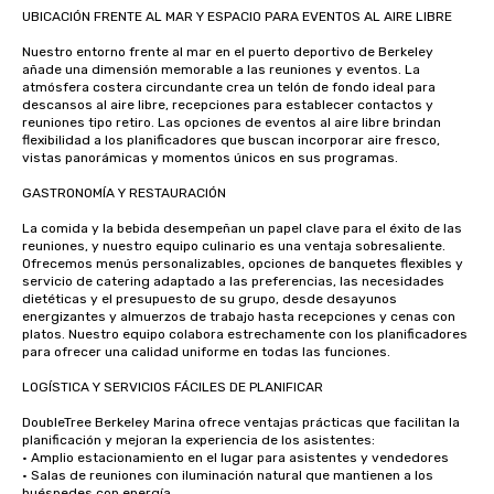
UBICACIÓN FRENTE AL MAR Y ESPACIO PARA EVENTOS AL AIRE LIBRE

Nuestro entorno frente al mar en el puerto deportivo de Berkeley 
añade una dimensión memorable a las reuniones y eventos. La 
atmósfera costera circundante crea un telón de fondo ideal para 
descansos al aire libre, recepciones para establecer contactos y 
reuniones tipo retiro. Las opciones de eventos al aire libre brindan 
flexibilidad a los planificadores que buscan incorporar aire fresco, 
vistas panorámicas y momentos únicos en sus programas.

GASTRONOMÍA Y RESTAURACIÓN

La comida y la bebida desempeñan un papel clave para el éxito de las 
reuniones, y nuestro equipo culinario es una ventaja sobresaliente. 
Ofrecemos menús personalizables, opciones de banquetes flexibles y 
servicio de catering adaptado a las preferencias, las necesidades 
dietéticas y el presupuesto de su grupo, desde desayunos 
energizantes y almuerzos de trabajo hasta recepciones y cenas con 
platos. Nuestro equipo colabora estrechamente con los planificadores 
para ofrecer una calidad uniforme en todas las funciones.

LOGÍSTICA Y SERVICIOS FÁCILES DE PLANIFICAR

DoubleTree Berkeley Marina ofrece ventajas prácticas que facilitan la 
planificación y mejoran la experiencia de los asistentes:

• Amplio estacionamiento en el lugar para asistentes y vendedores

• Salas de reuniones con iluminación natural que mantienen a los 
huéspedes con energía
