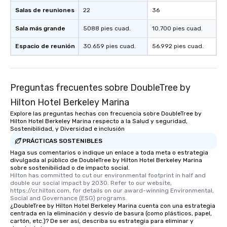
Salas de reuniones
22
36
Sala más grande
5088 pies cuad.
10.700 pies cuad.
Espacio de reunión
30.659 pies cuad.
56.992 pies cuad.
Preguntas frecuentes sobre DoubleTree by
Hilton Hotel Berkeley Marina
Explore las preguntas hechas con frecuencia sobre DoubleTree by
Hilton Hotel Berkeley Marina respecto a la Salud y seguridad,
Sostenibilidad, y Diversidad e inclusión
PRÁCTICAS SOSTENIBLES
Haga sus comentarios o indique un enlace a toda meta o estrategia
divulgada al público de DoubleTree by Hilton Hotel Berkeley Marina
sobre sostenibilidad o de impacto social.
Hilton has committed to cut our environmental footprint in half and 
double our social impact by 2030. Refer to our website, 
https://cr.hilton.com, for details on our award-winning Environmental, 
Social and Governance (ESG) programs.
¿DoubleTree by Hilton Hotel Berkeley Marina cuenta con una estrategia
centrada en la eliminación y desvío de basura (como plásticos, papel,
cartón, etc.)? De ser así, describa su estrategia para eliminar y