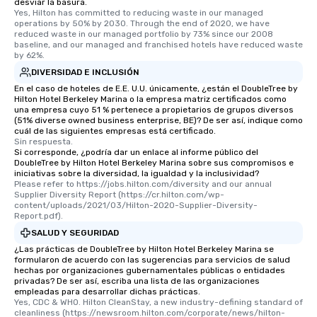
desviar la basura.
Yes, Hilton has committed to reducing waste in our managed 
operations by 50% by 2030. Through the end of 2020, we have 
reduced waste in our managed portfolio by 73% since our 2008 
baseline, and our managed and franchised hotels have reduced waste 
by 62%.
DIVERSIDAD E INCLUSIÓN
En el caso de hoteles de E.E. U.U. únicamente, ¿están el DoubleTree by
Hilton Hotel Berkeley Marina o la empresa matriz certificados como
una empresa cuyo 51 % pertenece a propietarios de grupos diversos
(51% diverse owned business enterprise, BE)? De ser así, indique como
cuál de las siguientes empresas está certificado.
Sin respuesta.
Si corresponde, ¿podría dar un enlace al informe público del
DoubleTree by Hilton Hotel Berkeley Marina sobre sus compromisos e
iniciativas sobre la diversidad, la igualdad y la inclusividad?
Please refer to https://jobs.hilton.com/diversity and our annual 
Supplier Diversity Report (https://cr.hilton.com/wp-
content/uploads/2021/03/Hilton-2020-Supplier-Diversity-
Report.pdf).
SALUD Y SEGURIDAD
¿Las prácticas de DoubleTree by Hilton Hotel Berkeley Marina se
formularon de acuerdo con las sugerencias para servicios de salud
hechas por organizaciones gubernamentales públicas o entidades
privadas? De ser así, escriba una lista de las organizaciones
empleadas para desarrollar dichas prácticas.
Yes, CDC & WHO. Hilton CleanStay, a new industry-defining standard of 
cleanliness (https://newsroom.hilton.com/corporate/news/hilton-