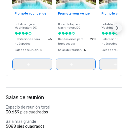
Promote your venue
Promote your venue
Promote your ve
Hotel de lujo en
Hotel de lujo en
Hotel de lujo en
Washington
, DC
Washington
, DC
Washington
, DC
Habitaciones para
237
Habitaciones para
220
Habitaciones para
huéspedes
:
huéspedes
:
huéspedes
:
Salas de reunión
:
8
Salas de reunión
:
17
Salas de reunión
:
Salas de reunión
Espacio de reunión total
30.659 pies cuadrados
Sala más grande
5088 pies cuadrados