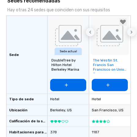
Sedes recomendadas
Hay otras 24 sedes que coinciden con sus requisitos
Sede actual
Sede
DoubleTree by
The Westin St.
Removed from
Hilton Hotel
Francis San
favorites
Berkeley Marina
Francisco on Union
Square
Tipo de sede
Hotel
Hotel
Ubicación
Berkeley
, US
San Francisco
, US
Calificación de la sede
Habitaciones para huéspedes
378
1187