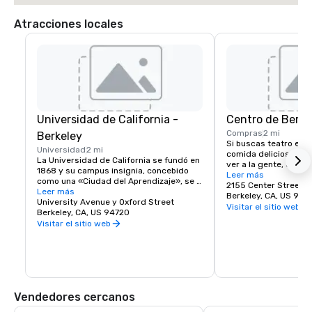
Atracciones locales
Universidad de California -
Centro de Berke
Compras
2 mi
Berkeley
Si buscas teatro en v
Universidad
2 mi
comida deliciosa o un
La Universidad de California se fundó en 
ver a la gente, echa u
1868 y su campus insignia, concebido 
de Berkeley. Berkeley
Leer más
como una «Ciudad del Aprendizaje», se 
diversos distritos y 
2155 Center Street
estableció en Berkeley, en la bahía de 
Leer más
descubrimientos, dond
Berkeley, CA, US 947
San Francisco. Hoy en día, la universidad 
University Avenue y Oxford Street
vienen por la cultura,
Visitar el sitio web
pública más importante del mundo y una 
Berkeley, CA, US 94720
comida y parten con 
fuente de innovación, UC Berkeley ocupa 
Visitar el sitio web
papilas gustativas y 
un campus de 1,232 acres con un núcleo 
totalmente comprom
central sylvan de 178 acres. ¡Hogar de 
los Cal Bears!
Vendedores cercanos