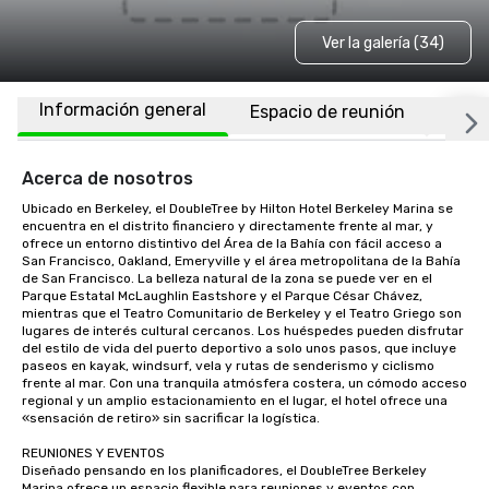
Ver la galería (34)
Información general
Espacio de reunión
Habi
Acerca de nosotros
Ubicado en Berkeley, el DoubleTree by Hilton Hotel Berkeley Marina se 
encuentra en el distrito financiero y directamente frente al mar, y 
ofrece un entorno distintivo del Área de la Bahía con fácil acceso a 
San Francisco, Oakland, Emeryville y el área metropolitana de la Bahía 
de San Francisco. La belleza natural de la zona se puede ver en el 
Parque Estatal McLaughlin Eastshore y el Parque César Chávez, 
mientras que el Teatro Comunitario de Berkeley y el Teatro Griego son 
lugares de interés cultural cercanos. Los huéspedes pueden disfrutar 
del estilo de vida del puerto deportivo a solo unos pasos, que incluye 
paseos en kayak, windsurf, vela y rutas de senderismo y ciclismo 
frente al mar. Con una tranquila atmósfera costera, un cómodo acceso 
regional y un amplio estacionamiento en el lugar, el hotel ofrece una 
«sensación de retiro» sin sacrificar la logística.

REUNIONES Y EVENTOS

Diseñado pensando en los planificadores, el DoubleTree Berkeley 
Marina ofrece un espacio flexible para reuniones y eventos con 