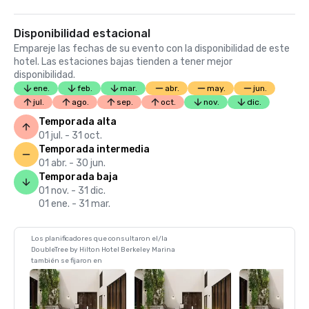
Disponibilidad estacional
Empareje las fechas de su evento con la disponibilidad de este
hotel. Las estaciones bajas tienden a tener mejor
disponibilidad.
ene.
feb.
mar.
abr.
may.
jun.
jul.
ago.
sep.
oct.
nov.
dic.
Temporada alta
01 jul. - 31 oct.
Temporada intermedia
01 abr. - 30 jun.
Temporada baja
01 nov. - 31 dic.
01 ene. - 31 mar.
Los planificadores que consultaron el/la
DoubleTree by Hilton Hotel Berkeley Marina
también se fijaron en