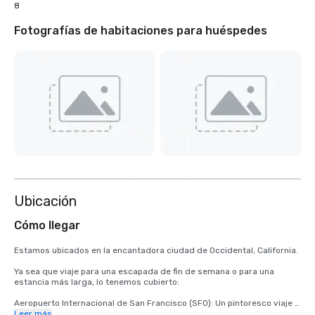
8
Fotografías de habitaciones para huéspedes
Ver
5
más
Ubicación
Cómo llegar
Estamos ubicados en la encantadora ciudad de Occidental, California.

Ya sea que viaje para una escapada de fin de semana o para una 
estancia más larga, lo tenemos cubierto:

Aeropuerto Internacional de San Francisco (SFO): Un pintoresco viaje 
de 2 horas lo lleva desde la llegada hasta la relajación.

Leer más