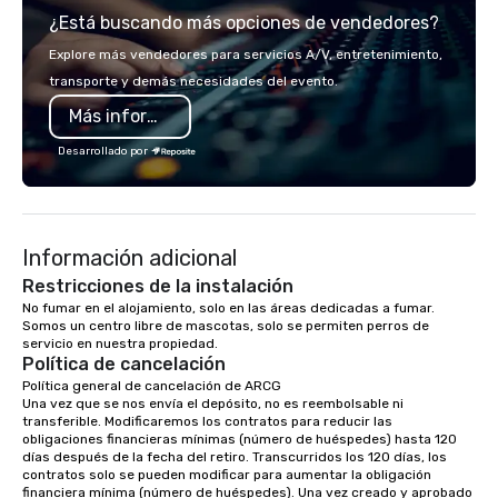
¿Está buscando más opciones de vendedores?
corporate offsite retreat! With a wide
variety of activities available, you can
Explore más vendedores para servicios A/V, entretenimiento,
choose what would suit your team
transporte y demás necesidades del evento.
best. Sonoma Zipline Adventures is a
Más información
popular option. We can also facilitate
team building, archery tag, and
Desarrollado por
challenge courses for a day full of
adventure. Our team can help assist
you in planning your custom event. We
serve a number of different meal and
Información adicional
snack options to make your day with
your team enjoyable and successful.
Restricciones de la instalación
We have a large dining hall that can
No fumar en el alojamiento, solo en las áreas dedicadas a fumar. 
Somos un centro libre de mascotas, solo se permiten perros de 
serve 450 guests at a time. But, if you
servicio en nuestra propiedad.
would like a more intimate upscale
Política de cancelación
option, our full catering team can work
Política general de cancelación de ARCG

with you to create the meal of your
Una vez que se nos envía el depósito, no es reembolsable ni 
dreams! If you would like to use a
transferible. Modificaremos los contratos para reducir las 
obligaciones financieras mínimas (número de huéspedes) hasta 120 
meeting room we have a number of
días después de la fecha del retiro. Transcurridos los 120 días, los 
different rooms that are available,
contratos solo se pueden modificar para aumentar la obligación 
from boardrooms to large venues. We
financiera mínima (número de huéspedes). Una vez creado y aprobado 