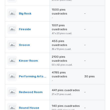
25 x 29 pies cuad.
1500 pies
Big Rock
cuadrados
-
-
1001 pies
Fireside
cuadrados
-
47 x 23 pies cuad.
455 pies
Groove
cuadrados
-
35 x 13 pies cuad.
2100 pies
Kinser Room
cuadrados
-
50 x 42 pies cuad.
4785 pies
Performing Arts Center (PAC)
cuadrados
30 pies
-
441 pies cuadrados
Redwood Room
-
21 x 21 pies cuad.
140 pies cuadrados
Round House
-