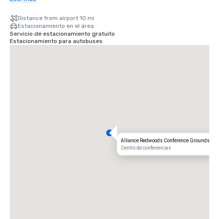
Aeropuerto Charles M. Schulz — Sonoma County (STS) de Santa Rosa: a 
Distance from airport 10 mi
solo 35 minutos de nuestra puerta: la ruta más rápida hacia su retiro 
Estacionamiento en el área
rústico.
Servicio de estacionamiento gratuito
Estacionamiento para autobuses
Alliance Redwoods Conference Grounds
Centro de conferencias