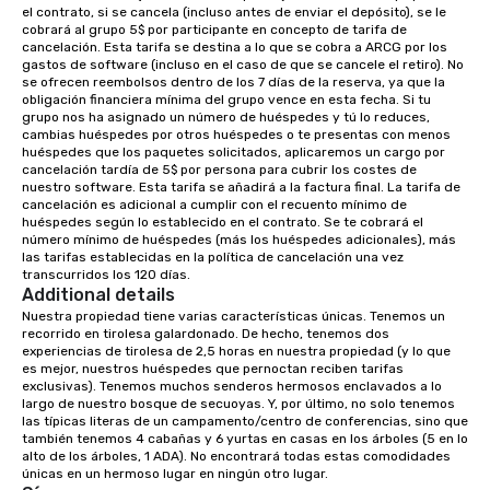
el contrato, si se cancela (incluso antes de enviar el depósito), se le 
have cozy lodging options ranging
cobrará al grupo 5$ por participante en concepto de tarifa de 
anywhere from cabins to cottages.
cancelación. Esta tarifa se destina a lo que se cobra a ARCG por los 
Wake up under the canopy in a
gastos de software (incluso en el caso de que se cancele el retiro). No 
se ofrecen reembolsos dentro de los 7 días de la reserva, ya que la 
forested paradise at whatever level
obligación financiera mínima del grupo vence en esta fecha. Si tu 
of creature comfort your team
grupo nos ha asignado un número de huéspedes y tú lo reduces, 
prefers. Call or email us today to plan
cambias huéspedes por otros huéspedes o te presentas con menos 
huéspedes que los paquetes solicitados, aplicaremos un cargo por 
your retreat!
cancelación tardía de 5$ por persona para cubrir los costes de 
nuestro software. Esta tarifa se añadirá a la factura final. La tarifa de 
cancelación es adicional a cumplir con el recuento mínimo de 
huéspedes según lo establecido en el contrato. Se te cobrará el 
número mínimo de huéspedes (más los huéspedes adicionales), más 
las tarifas establecidas en la política de cancelación una vez 
transcurridos los 120 días.
Additional details
Nuestra propiedad tiene varias características únicas. Tenemos un 
recorrido en tirolesa galardonado. De hecho, tenemos dos 
experiencias de tirolesa de 2,5 horas en nuestra propiedad (y lo que 
es mejor, nuestros huéspedes que pernoctan reciben tarifas 
exclusivas). Tenemos muchos senderos hermosos enclavados a lo 
largo de nuestro bosque de secuoyas. Y, por último, no solo tenemos 
las típicas literas de un campamento/centro de conferencias, sino que 
también tenemos 4 cabañas y 6 yurtas en casas en los árboles (5 en lo 
alto de los árboles, 1 ADA). No encontrará todas estas comodidades 
únicas en un hermoso lugar en ningún otro lugar.