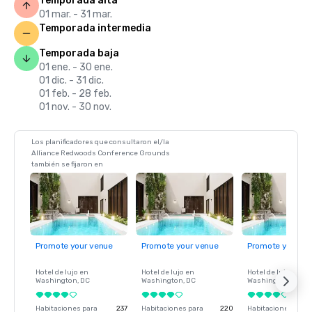
Temporada alta
01 mar. - 31 mar.
Temporada intermedia
Temporada baja
01 ene. - 30 ene.
01 dic. - 31 dic.
01 feb. - 28 feb.
01 nov. - 30 nov.
Los planificadores que consultaron el/la
Alliance Redwoods Conference Grounds
también se fijaron en
Promote your venue
Promote your venue
Promote your ve
Hotel de lujo en
Hotel de lujo en
Hotel de lujo en
Washington
, DC
Washington
, DC
Washington
, DC
Habitaciones para
237
Habitaciones para
220
Habitaciones para