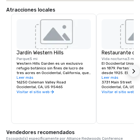
Atracciones locales
Jardín Western Hills
Restaurante del
Parque
5 mi
Vida nocturna
3 mi
Western Hills Garden es un exclusivo 
El Occidental Union Ho
refugio botánico sin fines de lucro de 
en 1879. Pertenece a l
tres acres en Occidental, California, que 
desde 1925. El edifici
ofrece una explosión sensorial de 
Leer más
una cafetería, un saló
Leer más
texturas, colores, formas y sonidos. Es 
16250 Coleman Valley Road
salón The Bocce Ballr
3731 Main Street
un impresionante ejemplo de 
Occidental, CA, US 95465
abre a las 6 de la ma
Occidental, CA, US 
biodiversidad cultivada, hogar de 
mañanas y sirve bolle
Visitar el sitio web
Visitar el sitio web
especies de plantas raras e importantes, 
y café. Los comedores
muchas de las cuales están casi extintas 
todos los días a las 1
en la naturaleza.
almuerzo o cena favor
suele incluir delicios
pizzas, pastas, carne d
supuesto, el tiramisú 
Saloon es conocido po
más fría de la ciudad.
Vendedores recomendados
lugar donde generaci
Escogido(s) específicamente por Alliance Redwoods Conference 
y amigos se reúnen e