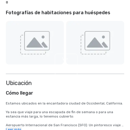
8
Fotografías de habitaciones para huéspedes
Ver
5
más
Ubicación
Cómo llegar
Estamos ubicados en la encantadora ciudad de Occidental, California.

Ya sea que viaje para una escapada de fin de semana o para una 
estancia más larga, lo tenemos cubierto:

Aeropuerto Internacional de San Francisco (SFO): Un pintoresco viaje 
de 2 horas lo lleva desde la llegada hasta la relajación.

Leer más