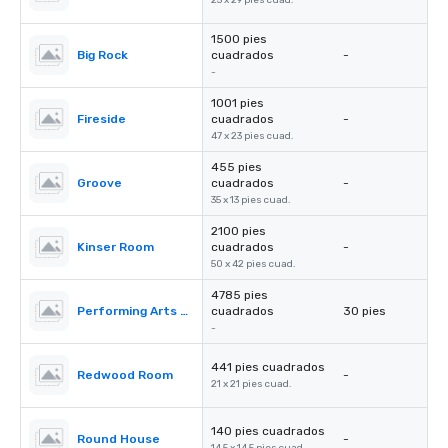
25 x 29 pies cuad.
1500 pies
Big Rock
cuadrados
-
-
1001 pies
Fireside
cuadrados
-
47 x 23 pies cuad.
455 pies
Groove
cuadrados
-
35 x 13 pies cuad.
2100 pies
Kinser Room
cuadrados
-
50 x 42 pies cuad.
4785 pies
Performing Arts Center (PAC)
cuadrados
30 pies
-
441 pies cuadrados
Redwood Room
-
21 x 21 pies cuad.
140 pies cuadrados
Round House
-