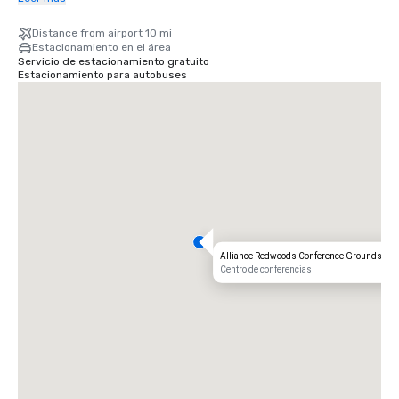
Aeropuerto Charles M. Schulz — Sonoma County (STS) de Santa Rosa: a 
Distance from airport 10 mi
solo 35 minutos de nuestra puerta: la ruta más rápida hacia su retiro 
Estacionamiento en el área
rústico.
Servicio de estacionamiento gratuito
Estacionamiento para autobuses
Alliance Redwoods Conference Grounds
Centro de conferencias