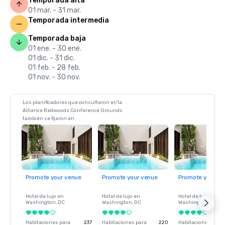
Temporada alta
01 mar. - 31 mar.
Temporada intermedia
Temporada baja
01 ene. - 30 ene.
01 dic. - 31 dic.
01 feb. - 28 feb.
01 nov. - 30 nov.
Los planificadores que consultaron el/la
Alliance Redwoods Conference Grounds
también se fijaron en
Promote your venue
Promote your venue
Promote your ve
Hotel de lujo en
Hotel de lujo en
Hotel de lujo en
Washington
, DC
Washington
, DC
Washington
, DC
Habitaciones para
237
Habitaciones para
220
Habitaciones para