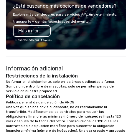
¿Está buscando más opciones de vendedores?
corporate offsite retreat! With a wide
variety of activities available, you can
Explore más vendedores para servicios A/V, entretenimiento,
choose what would suit your team
transporte y demás necesidades del evento.
best. Sonoma Zipline Adventures is a
Más información
popular option. We can also facilitate
team building, archery tag, and
Desarrollado por
challenge courses for a day full of
adventure. Our team can help assist
you in planning your custom event. We
serve a number of different meal and
Información adicional
snack options to make your day with
your team enjoyable and successful.
Restricciones de la instalación
We have a large dining hall that can
No fumar en el alojamiento, solo en las áreas dedicadas a fumar. 
Somos un centro libre de mascotas, solo se permiten perros de 
serve 450 guests at a time. But, if you
servicio en nuestra propiedad.
would like a more intimate upscale
Política de cancelación
option, our full catering team can work
Política general de cancelación de ARCG

with you to create the meal of your
Una vez que se nos envía el depósito, no es reembolsable ni 
dreams! If you would like to use a
transferible. Modificaremos los contratos para reducir las 
obligaciones financieras mínimas (número de huéspedes) hasta 120 
meeting room we have a number of
días después de la fecha del retiro. Transcurridos los 120 días, los 
different rooms that are available,
contratos solo se pueden modificar para aumentar la obligación 
from boardrooms to large venues. We
financiera mínima (número de huéspedes). Una vez creado y aprobado 