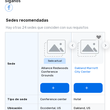
Síganos
Sedes recomendadas
Hay otras 24 sedes que coinciden con sus requisitos
Sede actual
Sede
Alliance Redwoods
Oakland Marriott
Removed from
Conference
City Center
favorites
Grounds
Tipo de sede
Conference center
Hotel
Ubicación
Occidental
, US
Oakland
, US