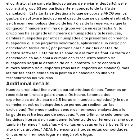
el contrato, si se cancela (incluso antes de enviar el depósito), se le 
have cozy lodging options ranging
cobrará al grupo 5$ por participante en concepto de tarifa de 
anywhere from cabins to cottages.
cancelación. Esta tarifa se destina a lo que se cobra a ARCG por los 
Wake up under the canopy in a
gastos de software (incluso en el caso de que se cancele el retiro). No 
se ofrecen reembolsos dentro de los 7 días de la reserva, ya que la 
forested paradise at whatever level
obligación financiera mínima del grupo vence en esta fecha. Si tu 
of creature comfort your team
grupo nos ha asignado un número de huéspedes y tú lo reduces, 
prefers. Call or email us today to plan
cambias huéspedes por otros huéspedes o te presentas con menos 
huéspedes que los paquetes solicitados, aplicaremos un cargo por 
your retreat!
cancelación tardía de 5$ por persona para cubrir los costes de 
nuestro software. Esta tarifa se añadirá a la factura final. La tarifa de 
cancelación es adicional a cumplir con el recuento mínimo de 
huéspedes según lo establecido en el contrato. Se te cobrará el 
número mínimo de huéspedes (más los huéspedes adicionales), más 
las tarifas establecidas en la política de cancelación una vez 
transcurridos los 120 días.
Additional details
Nuestra propiedad tiene varias características únicas. Tenemos un 
recorrido en tirolesa galardonado. De hecho, tenemos dos 
experiencias de tirolesa de 2,5 horas en nuestra propiedad (y lo que 
es mejor, nuestros huéspedes que pernoctan reciben tarifas 
exclusivas). Tenemos muchos senderos hermosos enclavados a lo 
largo de nuestro bosque de secuoyas. Y, por último, no solo tenemos 
las típicas literas de un campamento/centro de conferencias, sino que 
también tenemos 4 cabañas y 6 yurtas en casas en los árboles (5 en lo 
alto de los árboles, 1 ADA). No encontrará todas estas comodidades 
únicas en un hermoso lugar en ningún otro lugar.