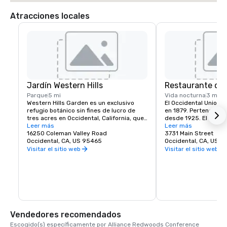
Atracciones locales
Jardín Western Hills
Restaurante del
Parque
5 mi
Vida nocturna
3 mi
Western Hills Garden es un exclusivo 
El Occidental Union Ho
refugio botánico sin fines de lucro de 
en 1879. Pertenece a l
tres acres en Occidental, California, que 
desde 1925. El edifici
ofrece una explosión sensorial de 
Leer más
una cafetería, un saló
Leer más
texturas, colores, formas y sonidos. Es 
16250 Coleman Valley Road
salón The Bocce Ballr
3731 Main Street
un impresionante ejemplo de 
Occidental, CA, US 95465
abre a las 6 de la ma
Occidental, CA, US 
biodiversidad cultivada, hogar de 
mañanas y sirve bolle
Visitar el sitio web
Visitar el sitio web
especies de plantas raras e importantes, 
y café. Los comedores
muchas de las cuales están casi extintas 
todos los días a las 1
en la naturaleza.
almuerzo o cena favor
suele incluir delicios
pizzas, pastas, carne d
supuesto, el tiramisú 
Saloon es conocido po
más fría de la ciudad.
Vendedores recomendados
lugar donde generaci
Escogido(s) específicamente por Alliance Redwoods Conference 
y amigos se reúnen e