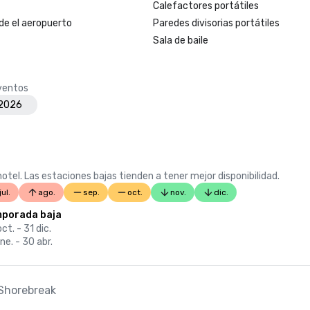
Calefactores portátiles
de el aeropuerto
Paredes divisorias portátiles
Sala de baile
eventos
 2026
otel. Las estaciones bajas tienden a tener mejor disponibilidad.
jul.
ago.
sep.
oct.
nov.
dic.
porada baja
ct. - 31 dic.
ne. - 30 abr.
 Shorebreak