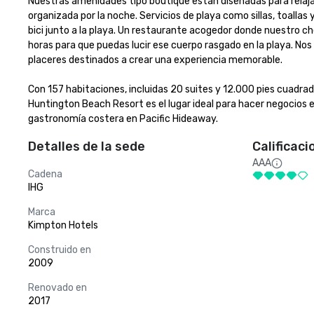
Nuestras amenidades tipo boutique están diseñadas para relajart
organizada por la noche. Servicios de playa como sillas, toallas y
bici junto a la playa. Un restaurante acogedor donde nuestro chef
horas para que puedas lucir ese cuerpo rasgado en la playa. N
placeres destinados a crear una experiencia memorable.

Con 157 habitaciones, incluidas 20 suites y 12.000 pies cuadrado
Huntington Beach Resort es el lugar ideal para hacer negocios en
gastronomía costera en Pacific Hideaway.
Detalles de la sede
Calificaci
AAA
Cadena
IHG
Marca
Kimpton Hotels
Construido en
2009
Renovado en
2017