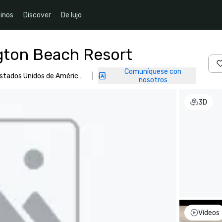
inos
Discover
De lujo
gton Beach Resort
Comuníquese con
Estados Unidos de América,
|
nosotros
3D
Vídeos