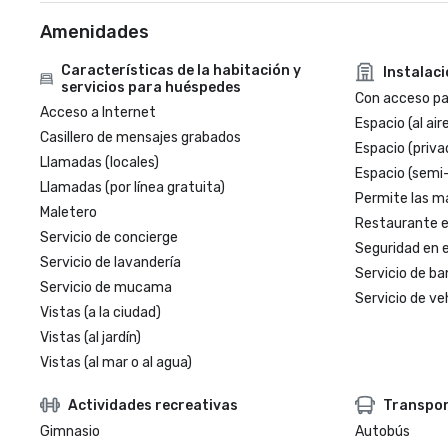
Amenidades
Características de la habitación y
Instalac
servicios para huéspedes
Con acceso par
Acceso a Internet
Espacio (al aire
Casillero de mensajes grabados
Espacio (priva
Llamadas (locales)
Espacio (semi
Llamadas (por línea gratuita)
Permite las m
Maletero
Restaurante en
Servicio de concierge
Seguridad en e
Servicio de lavandería
Servicio de ba
Servicio de mucama
Servicio de veh
Vistas (a la ciudad)
Vistas (al jardín)
Vistas (al mar o al agua)
Actividades recreativas
Transpo
Gimnasio
Autobús