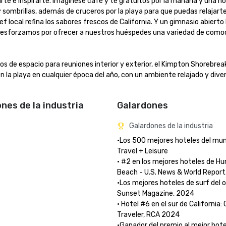
e e inspirarte. Imagínese café y té gratuitos por la mañana y una hor
 sombrillas, además de cruceros por la playa para que puedas relajarte e
 local refina los sabores frescos de California. Y un gimnasio abierto 
os esforzamos por ofrecer a nuestros huéspedes una variedad de comod
s de espacio para reuniones interior y exterior, el Kimpton Shorebreak
 la playa en cualquier época del año, con un ambiente relajado y diver
ones de la industria
Galardones
Galardones de la industria
•Los 500 mejores hoteles del mun
Travel + Leisure

• #2 en los mejores hoteles de Hu
Beach - U.S. News & World Report,
•Los mejores hoteles de surf del o
Sunset Magazine, 2024

• Hotel #6 en el sur de California:
Traveler, RCA 2024 

•Ganador del premio al mejor hote