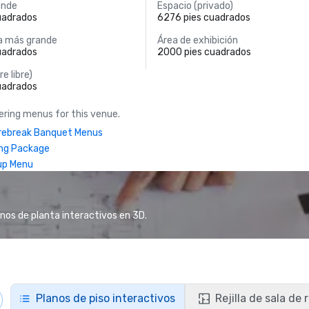
ande
Espacio (privado)
uadrados
6276 pies cuadrados
a más grande
Área de exhibición
uadrados
2000 pies cuadrados
re libre)
uadrados
ring menus for this venue.
rebreak Banquet Menus
ng Package
up Menu
anos de planta interactivos en 3D.
Planos de piso interactivos
Rejilla de sala de