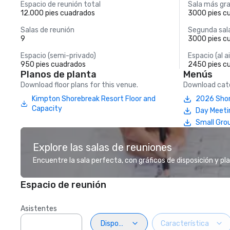
Espacio de reunión total
Sala más gr
12.000 pies cuadrados
3000 pies c
Salas de reunión
Segunda sal
9
3000 pies c
Espacio (semi-privado)
Espacio (al ai
950 pies cuadrados
2450 pies c
Planos de planta
Menús
Download floor plans for this venue.
Download cate
Kimpton Shorebreak Resort Floor and
2026 Sho
Capacity
Day Meeti
Small Gro
Explore las salas de reuniones
Encuentre la sala perfecta, con gráficos de disposición y pl
Espacio de reunión
Asistentes
Disposiciön
Característica