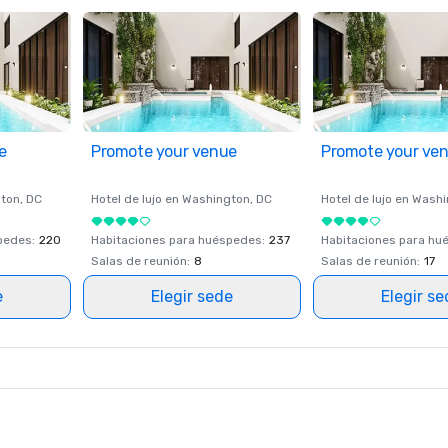
e
Promote your venue
Promote your ve
ton
, DC
Hotel de lujo en
Washington
, DC
Hotel de lujo en
Washi
spedes
:
220
Habitaciones para huéspedes
:
237
Habitaciones para hu
Salas de reunión
:
8
Salas de reunión
:
17
e
Elegir sede
Elegir s