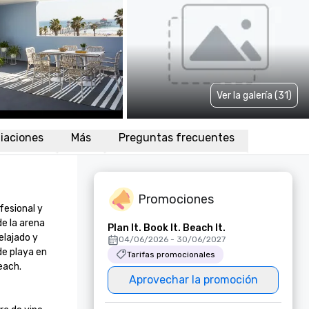
Ver la galería (31)
liaciones
Más
Preguntas frecuentes
Promociones
esional y 
e la arena 
Plan It. Book It. Beach It.
lajado y 
04/06/2026 - 30/06/2027
e playa en 
Tarifas promocionales
ach. 
Aprovechar la promoción