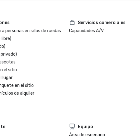
iones
Servicios comerciales
a personas en sillas de ruedas
Capacidades A/V
 libre)
do)
-privado)
ascotas
 el sitio
l lugar
nquete en el sitio
ículos de alquiler
rte
Equipo
Área de escenario