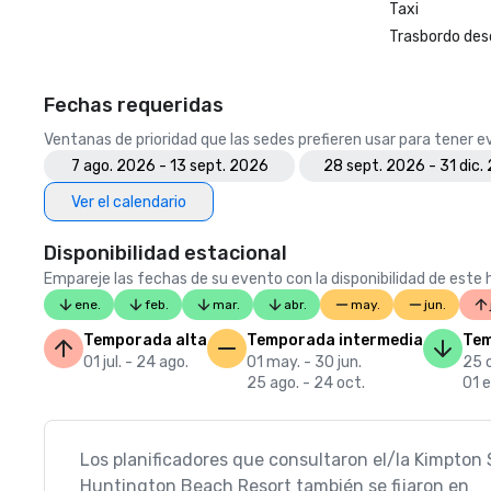
Taxi
Trasbordo des
Fechas requeridas
Ventanas de prioridad que las sedes prefieren usar para tener 
7 ago. 2026 - 13 sept. 2026
28 sept. 2026 - 31 dic.
Ver el calendario
Disponibilidad estacional
Empareje las fechas de su evento con la disponibilidad de este h
ene.
feb.
mar.
abr.
may.
jun.
Temporada alta
Temporada intermedia
Tem
01 jul. - 24 ago.
01 may. - 30 jun.
25 o
25 ago. - 24 oct.
01 e
Los planificadores que consultaron el/la Kimpton
Huntington Beach Resort también se fijaron en