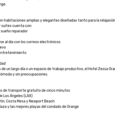
.

n en habitaciones amplias y elegantes diseñadas tanto para la relajació
suites cuenta con:

sueño reparador

e al día con los correos electrónicos

vo

entretenimiento

ad

de un largo día o un espacio de trabajo productivo, el Hotel Zessa Ora
ómoda y sin preocupaciones.

o de transporte gratuito de cinco minutos

e Los Ángeles (LAX)

stin, Costa Mesa y Newport Beach

za y las mejores playas del condado de Orange
