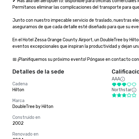
✔ Más allá del aeropuerto: disponible para oficinas comerciales lo
Permítanos eliminar las complicaciones del transporte para que 
Junto con nuestro impecable servicio de traslado, nuestras ele
aseguramos de que cada detalle esté diseñado para que su evento
En el Hotel Zessa Orange County Airport, un DoubleTree by Hilto
eventos excepcionales que inspiran la productividad y dejan una 
📅 ¡Planifiquemos su próximo evento! Póngase en contacto con 
Detalles de la sede
Calificaci
AAA
Cadena
Hilton
Northstar
Marca
DoubleTree by Hilton
Construido en
2002
Renovado en