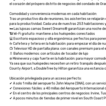
el corazón del próspero distrito de negocios del condado de Orange
Comodidad y conveniencia modernas en cada habitación:

Tras un productivo día de reuniones, los asistentes se relajará
para la productividad. Cada una de nuestras 253 habitaciones y 
🛏️ Las lujosas camas Sweet Dreams® garantizan una noche de 
📶 Wi-Fi gratuito: mantiene a los huéspedes conectados

💻 Escritorio espacioso y silla ergonómica: perfectos para poners
☕ Cafetera y tetera en la habitación: para empezar el día de nue
📺 Televisor HD de pantalla plana: con canales premium para el 
🚿 Baños modernos: con artículos de tocador de lujo

❄️ Mininevera y caja fuerte en la habitación: para mayor comodid
Ya sea que sus huéspedes necesiten un retiro tranquilo después 
County Airport, a DoubleTree by Hilton garantiza una estancia c
Ubicación privilegiada para un acceso perfecto:

✔ A solo 1 milla del aeropuerto John Wayne (SNA), con un servici
✔ Conexiones fáciles: a 40 millas del Aeropuerto Internacional d
✔ En el centro de los principales centros de negocios: Irvine, Tu
✔ A pocos minutos de tiendas de primer nivel en South Coast Pla