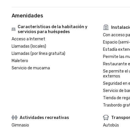
Amenidades
Características de la habitación y
Instalac
servicios para huéspedes
Con acceso par
Acceso a Internet
Espacio (semi
Llamadas (locales)
Estadía exten
Llamadas (por línea gratuita)
Permite las m
Maletero
Restaurante en
Servicio de mucama
Se permite el 
externos
Seguridad en e
Servicio de ba
Tienda de regal
Trasbordo gra
Actividades recreativas
Transpo
Gimnasio
Autobús