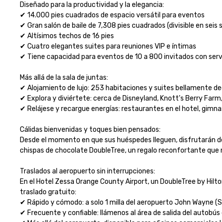
Diseñado para la productividad y la elegancia:

✔ 14.000 pies cuadrados de espacio versátil para eventos

✔ Gran salón de baile de 7,308 pies cuadrados (divisible en seis s
✔ Altísimos techos de 16 pies

✔ Cuatro elegantes suites para reuniones VIP e íntimas

✔ Tiene capacidad para eventos de 10 a 800 invitados con servic
Más allá de la sala de juntas:

✔ Alojamiento de lujo: 253 habitaciones y suites bellamente dec
✔ Explora y diviértete: cerca de Disneyland, Knott's Berry Farm
✔ Relájese y recargue energías: restaurantes en el hotel, gimnasi
Cálidas bienvenidas y toques bien pensados:

Desde el momento en que sus huéspedes lleguen, disfrutarán de
chispas de chocolate DoubleTree, un regalo reconfortante que ma
Traslados al aeropuerto sin interrupciones:

En el Hotel Zessa Orange County Airport, un DoubleTree by Hilto
traslado gratuito:

✔ Rápido y cómodo: a solo 1 milla del aeropuerto John Wayne (SN
✔ Frecuente y confiable: llámenos al área de salida del autobús c