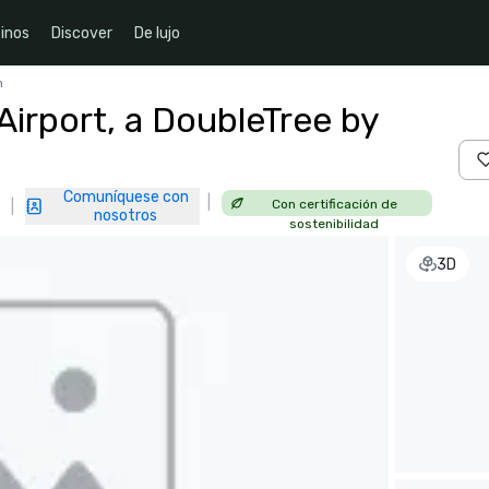
inos
Discover
De lujo
n
irport, a DoubleTree by
Comuníquese con
|
Con certificación de
|
nosotros
sostenibilidad
3D