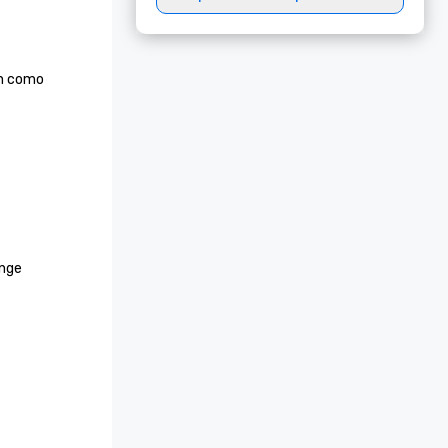
n como 
nge 