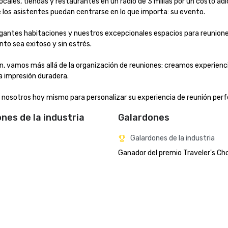
cales, tiendas y restaurantes en un radio de 3 millas por un costo adici
los asistentes puedan centrarse en lo que importa: su evento.

gantes habitaciones y nuestros excepcionales espacios para reuniones
 sea exitoso y sin estrés.

n, vamos más allá de la organización de reuniones: creamos experienci
impresión duradera.

nosotros hoy mismo para personalizar su experiencia de reunión perf
ones de la industria
Galardones
Galardones de la industria
Ganador del premio Traveler's Ch