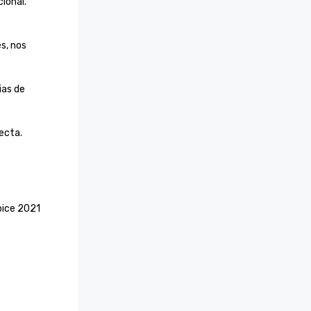
onal.

, nos 
as de 
ecta.
oice 2021