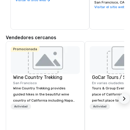
San Francisco, CA 94
Visitar el sitio web
Vendedores cercanos
Promocionada
Wine Country Trekking
San Francisco
En varias ciudades
Wine Country Trekking provides
Tours & Group Events E
guided hikes in the beautiful wine
place of California. Sa
country of California including Napa
perfect place to visit 
and Sonoma Valleys. These
mix fun with history a
Actividad
Actividad
experiences include walking in the
with beauty. We delive
vineyards, amongst ancient redwood
fun and high-tech experi
trees and oak groves with a curated
staff will build you a 