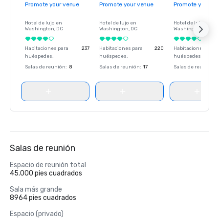
Promote your venue
Promote your venue
Promote your ve
Hotel de lujo en
Hotel de lujo en
Hotel de lujo en
Washington
, DC
Washington
, DC
Washington
, DC
Habitaciones para
237
Habitaciones para
220
Habitaciones para
huéspedes
:
huéspedes
:
huéspedes
:
Salas de reunión
:
8
Salas de reunión
:
17
Salas de reunión
:
Salas de reunión
Espacio de reunión total
45.000 pies cuadrados
Sala más grande
8964 pies cuadrados
Espacio (privado)