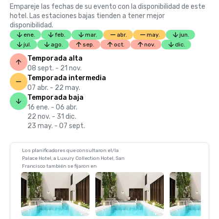
Empareje las fechas de su evento con la disponibilidad de este
hotel. Las estaciones bajas tienden a tener mejor
disponibilidad.
ene.
feb.
mar.
abr.
may.
jun.
jul.
ago.
sep.
oct.
nov.
dic.
Temporada alta
08 sept. - 21 nov.
Temporada intermedia
07 abr. - 22 may.
Temporada baja
16 ene. - 06 abr.
22 nov. - 31 dic.
23 may. - 07 sept.
Los planificadores que consultaron el/la
Palace Hotel, a Luxury Collection Hotel, San
Francisco también se fijaron en