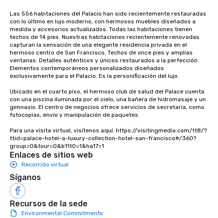
Las 556 habitaciones del Palacio han sido recientemente restauradas 
con lo último en lujo moderno, con hermosos muebles diseñados a 
medida y accesorios actualizados. Todas las habitaciones tienen 
techos de 14 pies. Nuestras habitaciones recientemente renovadas 
capturan la sensación de una elegante residencia privada en el 
hermoso centro de San Francisco. Techos de once pies y amplias 
ventanas. Detalles auténticos y únicos restaurados a la perfección. 
Elementos contemporáneos personalizados diseñados 
exclusivamente para el Palacio. Es la personificación del lujo. 

Ubicado en el cuarto piso, el hermoso club de salud del Palace cuenta 
con una piscina iluminada por el cielo, una bañera de hidromasaje y un 
gimnasio. El centro de negocios ofrece servicios de secretaría, como 
fotocopias, envío y manipulación de paquetes.

Para una visita virtual, visítenos aquí: https://visitingmedia.com/tt8/?
ttid=palace-hotel-a-luxury-collection-hotel-san-francisco#/360?
group=0&tour=0&b11t0=1&ha17=1
Enlaces de sitios web
Recorrido virtual
Síganos
Recursos de la sede
Environmental Commitments