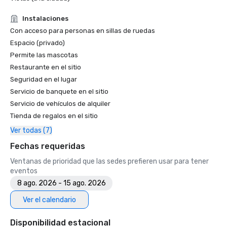
• Guía de viaje Forbes: 1 de los 15 hoteles con experiencias 
inolvidables con caviar

Instalaciones
• SF Gate: lo mejor del área de la bahía: los 5 mejores 
Con acceso para personas en sillas de ruedas
hoteles 

Espacio (privado)
• OpenTable: uno de los 12 restaurantes más hermosos de 
Permite las mascotas
San Francisco

Restaurante en el sitio
• Premios Travellers' Choice: lo mejor de lo mejor

Seguridad en el lugar
• Destination I Do: uno de los 6 mejores destinos para 
Servicio de banquete en el sitio
bodas LGBTQ+ en EE. UU. (listado principal)

Servicio de vehículos de alquiler
• Insidehook: el mejor bar de hotel en San Francisco

• SF Travel: hoteles de lujo mejor valorados en SF

Tienda de regalos en el sitio
• Timeout: uno de los mejores hoteles de lujo de San 
Ver todas (7)
Francisco

Fechas requeridas
2023

Ventanas de prioridad que las sedes prefieren usar para tener
• El mejor hotel Condé Nast Traveller

eventos
• Revista de viajes y ocio: el mejor hotel de San Francisco

8 ago. 2026 - 15 ago. 2026
Ver el calendario
Disponibilidad estacional