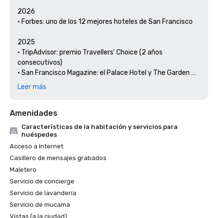
2026

• Forbes: uno de los 12 mejores hoteles de San Francisco

2025

• TripAdvisor: premio Travellers' Choice (2 años 
consecutivos)

• San Francisco Magazine: el Palace Hotel y The Garden 
Court han sido reconocidos como los mejores lugares para 
Leer más
almorzar y almorzar en un hotel 

• Hospitality Net: los 27 mejores lugares para visitar en 
Amenidades
California al menos una vez en la vida

• Thrillist: las mejores cosas que hacer en San Francisco 
Características de la habitación y servicios para
para un amante del arte y la cultura

huéspedes
• Escapadas locales: el conserje del Palace Hotel destaca 
Acceso a Internet
el arte y la cultura de San Francisco

Casillero de mensajes grabados
• Haute Living San Francisco: el Palace Hotel de San 
Maletero
Francisco celebra 150 años

Servicio de concierge
Servicio de lavandería
2024

Servicio de mucama
• Viajes y ocio: los mejores hoteles de San Francisco: hotel 
con las mejores comodidades

Vistas (a la ciudad)