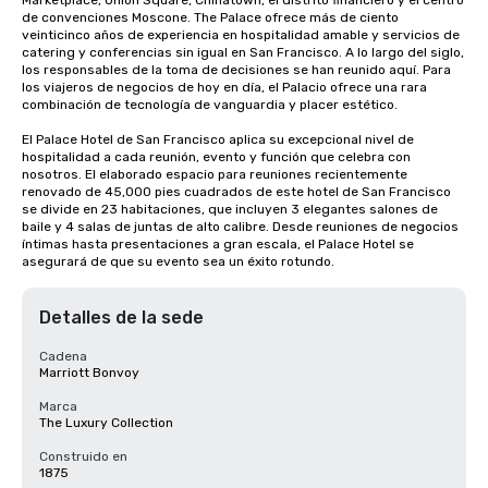
Marketplace, Union Square, Chinatown, el distrito financiero y el centro 
de convenciones Moscone. The Palace ofrece más de ciento 
veinticinco años de experiencia en hospitalidad amable y servicios de 
catering y conferencias sin igual en San Francisco. A lo largo del siglo, 
los responsables de la toma de decisiones se han reunido aquí. Para 
los viajeros de negocios de hoy en día, el Palacio ofrece una rara 
combinación de tecnología de vanguardia y placer estético.

El Palace Hotel de San Francisco aplica su excepcional nivel de 
hospitalidad a cada reunión, evento y función que celebra con 
nosotros. El elaborado espacio para reuniones recientemente 
renovado de 45,000 pies cuadrados de este hotel de San Francisco 
se divide en 23 habitaciones, que incluyen 3 elegantes salones de 
baile y 4 salas de juntas de alto calibre. Desde reuniones de negocios 
íntimas hasta presentaciones a gran escala, el Palace Hotel se 
asegurará de que su evento sea un éxito rotundo.
Detalles de la sede
Cadena
Marriott Bonvoy
Marca
The Luxury Collection
Construido en
1875