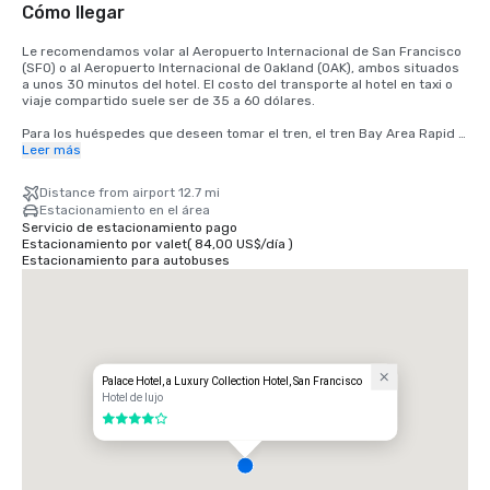
Cómo llegar
Le recomendamos volar al Aeropuerto Internacional de San Francisco 
(SFO) o al Aeropuerto Internacional de Oakland (OAK), ambos situados 
a unos 30 minutos del hotel. El costo del transporte al hotel en taxi o 
viaje compartido suele ser de 35 a 60 dólares.

Para los huéspedes que deseen tomar el tren, el tren Bay Area Rapid 
Transit (BART) pasa entre SFO y San Francisco cada 15 a 20 minutos. 
Leer más
Simplemente suba a cualquier tren con destino a San Francisco en la 
estación BART ubicada en la terminal internacional. Baje del tren en la 
Distance from airport 12.7 mi
estación de Montgomery Street. El Palace Hotel está situado en la 
Estacionamiento en el área
esquina de las calles Market y New Montgomery, justo enfrente de la 
Servicio de estacionamiento pago
estación de tren. El costo total es de 8,65 dólares. El tiempo de viaje 
Estacionamiento por valet
(
84,00 US$
/
día
)
es de aproximadamente 45 minutos.
Estacionamiento para autobuses
Palace Hotel, a Luxury Collection Hotel, San Francisco
Hotel de lujo
4 de 5