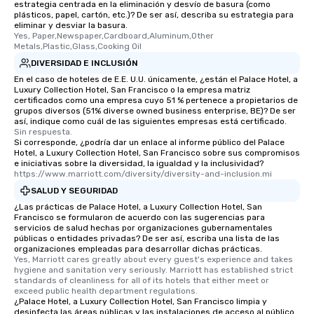
estrategia centrada en la eliminación y desvío de basura (como
plásticos, papel, cartón, etc.)? De ser así, describa su estrategia para
eliminar y desviar la basura.
Yes, Paper,Newspaper,Cardboard,Aluminum,Other 
Metals,Plastic,Glass,Cooking Oil
DIVERSIDAD E INCLUSIÓN
En el caso de hoteles de E.E. U.U. únicamente, ¿están el Palace Hotel, a
Luxury Collection Hotel, San Francisco o la empresa matriz
certificados como una empresa cuyo 51 % pertenece a propietarios de
grupos diversos (51% diverse owned business enterprise, BE)? De ser
así, indique como cuál de las siguientes empresas está certificado.
Sin respuesta.
Si corresponde, ¿podría dar un enlace al informe público del Palace
Hotel, a Luxury Collection Hotel, San Francisco sobre sus compromisos
e iniciativas sobre la diversidad, la igualdad y la inclusividad?
https://www.marriott.com/diversity/diversity-and-inclusion.mi
SALUD Y SEGURIDAD
¿Las prácticas de Palace Hotel, a Luxury Collection Hotel, San
Francisco se formularon de acuerdo con las sugerencias para
servicios de salud hechas por organizaciones gubernamentales
públicas o entidades privadas? De ser así, escriba una lista de las
organizaciones empleadas para desarrollar dichas prácticas.
Yes, Marriott cares greatly about every guest's experience and takes 
hygiene and sanitation very seriously. Marriott has established strict 
standards of cleanliness for all of its hotels that either meet or 
exceed public health department regulations. 
¿Palace Hotel, a Luxury Collection Hotel, San Francisco limpia y
desinfecta las áreas públicas y las instalaciones de acceso al público