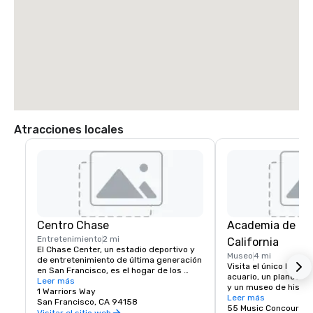
Atracciones locales
Centro Chase
Academia de Ci
Entretenimiento
2 mi
California
El Chase Center, un estadio deportivo y 
Museo
4 mi
de entretenimiento de última generación 
Visita el único lugar d
en San Francisco, es el hogar de los 
acuario, un planetario
Golden State Warriors y de casi 200 
Leer más
y un museo de histori
eventos al año.
1 Warriors Way
un mismo techo.
Leer más
San Francisco, CA 94158
55 Music Concourse 
Visitar el sitio web