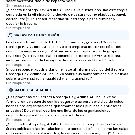
sobre sostenibilidad o de impacto social.
Sin respuesta.
¿Secrets Montego Bay, Adults All-Inclusive cuenta con una estrategia
centrada en la eliminación y desvío de basura (como plásticos, papel,
cartón, etc.)? De ser así, describa su estrategia para eliminar y
desviar la basura.
Sin respuesta.
DIVERSIDAD E INCLUSIÓN
En el caso de hoteles de E.E. U.U. únicamente, ¿están el Secrets
Montego Bay, Adults All-Inclusive o la empresa matriz certificados
como una empresa cuyo 51 % pertenece a propietarios de grupos
diversos (51% diverse owned business enterprise, BE)? De ser así,
indique como cuál de las siguientes empresas está certificado.
Sin respuesta.
Si corresponde, ¿podría dar un enlace al informe público del Secrets
Montego Bay, Adults All-Inclusive sobre sus compromisos e iniciativas
sobre la diversidad, la igualdad y la inclusividad?
Sin respuesta.
SALUD Y SEGURIDAD
¿Las prácticas de Secrets Montego Bay, Adults All-Inclusive se
formularon de acuerdo con las sugerencias para servicios de salud
hechas por organizaciones gubernamentales públicas o entidades
privadas? De ser así, escriba una lista de las organizaciones
empleadas para desarrollar dichas prácticas.
Sin respuesta.
¿Secrets Montego Bay, Adults All-Inclusive limpia y desinfecta las
áreas públicas y las instalaciones de acceso al público (como las salas
de reuniones, los restaurantes, las áreas de ascensor, etc.)? De ser