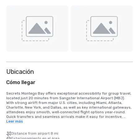
Ubicación
Cómo llegar
Secrets Montego Bay offers exceptional accessibility for group travel, 
located just 20 minutes from Sangster International Airport (MBJ). 
With strong airlift from major U.S. cities, including Miami, Atlanta, 
Charlotte, New York, and Dallas, as well as key international gateways, 
attendees enjoy smooth, well‑connected flight options year‑round. 
Quick transfers and seamless arrivals make it easy for incentive, 
corporate, and meeting groups to reach the resort and begin their 
Leer más
experience without delay, ensuring maximum convenience and 
minimal travel time for all participants.
Distance from airport 8 mi
Estacionamiento en el área