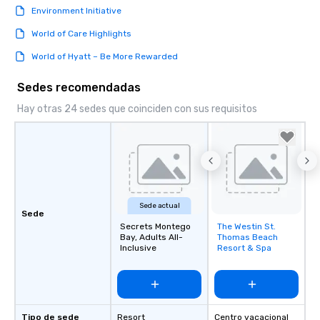
Environment Initiative
World of Care Highlights
World of Hyatt – Be More Rewarded
Sedes recomendadas
Hay otras 24 sedes que coinciden con sus requisitos
Sede actual
Sede
Secrets Montego
The Westin St.
Removed from
Bay, Adults All-
Thomas Beach
favorites
Inclusive
Resort & Spa
Tipo de sede
Resort
Centro vacacional