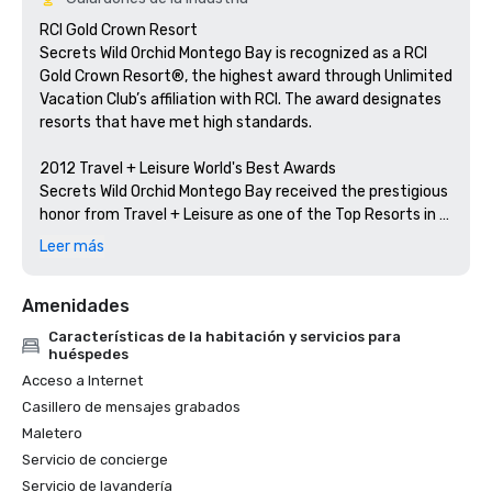
RCI Gold Crown Resort

Secrets Wild Orchid Montego Bay is recognized as a RCI 
Gold Crown Resort®, the highest award through Unlimited 
Vacation Club’s affiliation with RCI. The award designates 
resorts that have met high standards.

2012 Travel + Leisure World's Best Awards

Secrets Wild Orchid Montego Bay received the prestigious 
honor from Travel + Leisure as one of the Top Resorts in 
the Caribbean, Bermuda and the Bahamas for the 2012 
Leer más
World's Best Awards. 

Amenidades
2012 Expedia.com's Insiders' Select List

Secrets Wild Orchid Montego Bay is proud to be included 
Características de la habitación y servicios para
on 2012 Expedia's Insiders' Select List. Out of 130,000 
huéspedes
hotels and resorts on Expedia, only 650 hotels are 
Acceso a Internet
deemed Insiders' Select 2012. This highly prestigious 
Casillero de mensajes grabados
award is based on the top 1% of hotels and resorts 
Maletero
worldwide.

Servicio de concierge
Servicio de lavandería
2012 TripAdvisor Certificate of Excellence
