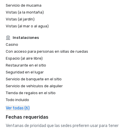
Servicio de mucama
Secrets Wild Orchid Montego Bay received the 2012 
Certificate of Excellence by TripAdvisor. The Certificate 
Vistas (a la montaña)
of Excellence is awarded to qualifying accommodations, 
Vistas (al jardín)
attractions and restaurants listed on TripAdvisor that 
Vistas (al mar o al agua)
maintain a high overall user rating.

Instalaciones
Casino
Prevue Visionary Awards – Gold – Best All-Inclusive Group

Con acceso para personas en sillas de ruedas
Preferred by Nature Certified
Espacio (al aire libre)
Restaurante en el sitio
Seguridad en el lugar
Servicio de banquete en el sitio
Servicio de vehículos de alquiler
Tienda de regalos en el sitio
Todo incluido
Ver todas (6)
Fechas requeridas
Ventanas de prioridad que las sedes prefieren usar para tener