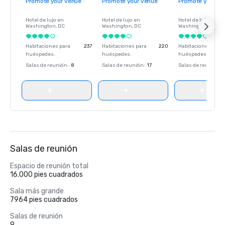
Promote your venue
Promote your venue
Promote your ve
Hotel de lujo en
Hotel de lujo en
Hotel de lujo en
Washington
, DC
Washington
, DC
Washington
, DC
Habitaciones para
237
Habitaciones para
220
Habitaciones para
huéspedes
:
huéspedes
:
huéspedes
:
Salas de reunión
:
8
Salas de reunión
:
17
Salas de reunión
:
Salas de reunión
Espacio de reunión total
16.000 pies cuadrados
Sala más grande
7964 pies cuadrados
Salas de reunión
9