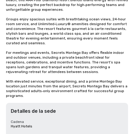
beach, this AAA Four Diamond resort blends island energy with refined 
luxury, creating the perfect backdrop for high‑performing teams and 
unforgettable group experiences.

Groups enjoy spacious suites with breathtaking ocean views, 24‑hour 
room service, and Unlimited‑Luxury® amenities designed for comfort 
and convenience. The resort features gourmet à la carte restaurants, 
stylish bars and lounges, a world‑class spa, and an air‑conditioned 
theatre for evening entertainment, ensuring every moment feels 
curated and seamless.

For meetings and events, Secrets Montego Bay offers flexible indoor 
and outdoor venues, including a private beachfront ideal for 
receptions, celebrations, and incentive functions. The resort’s spa 
spans lush gardens and tranquil water features, providing a 
rejuvenating retreat for attendees between sessions.

With elevated service, exceptional dining, and a prime Montego Bay 
location just minutes from the airport, Secrets Montego Bay delivers a 
sophisticated adults‑only environment crafted for successful group 
programs.
Detalles de la sede
Cadena
Hyatt Hotels