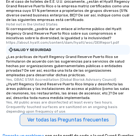
En el caso de hoteles de E.E. U.U. únicamente, ¿están el Hyatt Regency
Grand Reserve Puerto Rico o la empresa matriz certificados como una
empresa cuyo 51 % pertenece a propietarios de grupos diversos (51%
diverse owned business enterprise, BE)? De ser así, indique como cuál
de las siguientes empresas está certificado.
Hotel not in the United States
Si corresponde, ¿podría dar un enlace al informe público del Hyatt
Regency Grand Reserve Puerto Rico sobre sus compromisos e
iniciativas sobre la diversidad, la igualdad y la inclusividad?
https://about.hyatt.com/content/dam/hyatt/woc/DEIReport.pdf
SALUD Y SEGURIDAD
¿Las prácticas de Hyatt Regency Grand Reserve Puerto Rico se
formularon de acuerdo con las sugerencias para servicios de salud
hechas por organizaciones gubernamentales públicas o entidades
privadas? De ser así, escriba una lista de las organizaciones
empleadas para desarrollar dichas prácticas.
Yes, GBAC STAR Accreditation (Global Biorisk Advisory Council)
¿Hyatt Regency Grand Reserve Puerto Rico limpia y desinfecta las
áreas públicas y las instalaciones de acceso al público (como las salas
de reuniones, los restaurantes, las áreas de ascensor, etc.)? De ser
así, describa toda nueva medida implementada.
Yes, All public areas are disinfected at least every two hours. 
Grequently touched surfaces are sanitized on an ongoing basis 
depending upon frequency of use.
Ver todas las Preguntas frecuentes