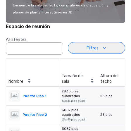
Encuentre la sala perfecta, con gráficos de disposición y
planos de planta interactivos en 3D.
Espacio de reunión
Asistentes
Filtros
Tamaño de
Altura del
Nombre
sala
techo
2835 pies
Puerto Rico 1
cuadrados
25 pies
63 x 45 pies cuad.
3087 pies
Puerto Rico 2
cuadrados
25 pies
63 x 49 pies cuad.
3087 pies