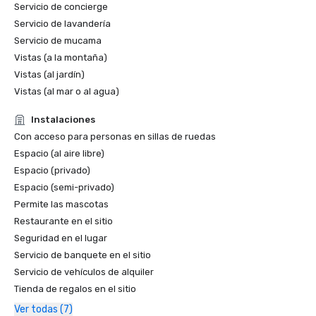
Servicio de concierge
Puerto Rico

Servicio de lavandería
• Premios Travelmyth 2022

• Prevue Visionary Awards 2021: ganador del premio de 
Servicio de mucama
oro: Mejor espacio para reuniones al aire libre de un hotel 
Vistas (a la montaña)
en el Caribe y México

Vistas (al jardín)
Vistas (al mar o al agua)
Nominaciones

• Los 10 mejores favoritos de los lectores de USA Today en 
Instalaciones
2026: el mejor destino turístico

Con acceso para personas en sillas de ruedas
• Condé Nast Traveler 2026: mejor hotel

Espacio (al aire libre)
• Premios Stella de Northstar Meetings Group 2026: 
Espacio (privado)
territorios internacionales y estadounidenses (finalista)

Espacio (semi-privado)
 Mejor complejo de golf

 Mejor decoración/diseño

Permite las mascotas
 El mejor personal de soporte in situ

Restaurante en el sitio
• Premios Platinum Choice de Smart Meetings 2024

Seguridad en el lugar
• Profesional del año en reuniones inteligentes en 2024

Servicio de banquete en el sitio
• Fodor's 2023 Hotel Awards — Categoría de hotel 
Servicio de vehículos de alquiler
romántico

Tienda de regalos en el sitio
• Premios Condé Nast Traveler Readers' Choice

• Premios Hemispheres Readers' Choice

Ver todas (7)