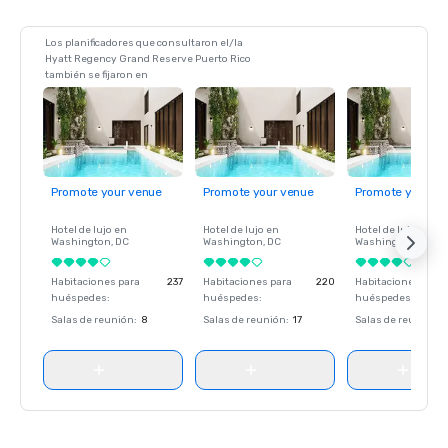
• World MICE Awards 2022 — Mejor hotel de incentivos

Los planificadores que consultaron el/la
Hyatt Regency Grand Reserve Puerto Rico
también se fijaron en
Promote your venue
Promote your venue
Promote your ve
Hotel de lujo en
Hotel de lujo en
Hotel de lujo en
Washington
, DC
Washington
, DC
Washington
, DC
Habitaciones para
237
Habitaciones para
220
Habitaciones para
huéspedes
:
huéspedes
:
huéspedes
:
Salas de reunión
:
8
Salas de reunión
:
17
Salas de reunión
: