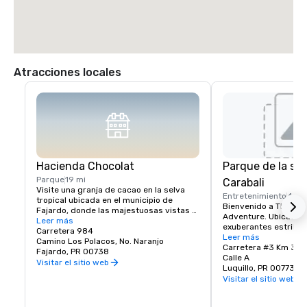
Atracciones locales
Hacienda Chocolat
Parque de la sel
Parque
19 mi
Carabali
Visite una granja de cacao en la selva 
Entretenimiento
4 mi
tropical ubicada en el municipio de 
Bienvenido a The Ult
Fajardo, donde las majestuosas vistas 
Adventure. Ubicado en
del bosque de El Yunque se mezclan con 
Leer más
exuberantes estribaci
el impresionante fondo del Océano 
Carretera 984
tropical nacional El Y
Leer más
Atlántico creando una experiencia 
Camino Los Polacos, No. Naranjo
cristalinas del Océano
Carretera #3 Km 32,4
inolvidable.
Fajardo, PR 00738
Rainforest Adventure
Calle A
Visitar el sitio web
lleno de acción y un 
Luquillo, PR 00773
favorito en Puerto Ri
Visitar el sitio web
aventuras legendarias
Grill sirve filetes, ma