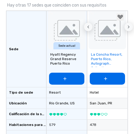
Hay otras 17 sedes que coinciden con sus requisitos
Sede actual
Sede
Hyatt Regency
La Concha Resort,
Removed from
Grand Reserve
Puerto Rico,
favorites
Puerto Rico
Autograph
Collection
Tipo de sede
Resort
Hotel
Ubicación
Río Grande
, US
San Juan
, PR
Calificación de la sede
Habitaciones para huéspedes
579
478