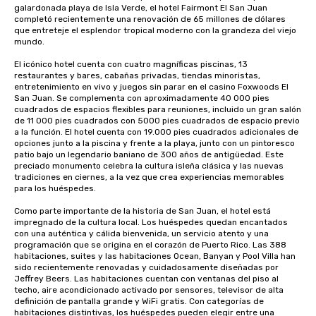
galardonada playa de Isla Verde, el hotel Fairmont El San Juan 
completó recientemente una renovación de 65 millones de dólares 
que entreteje el esplendor tropical moderno con la grandeza del viejo 
mundo. 

El icónico hotel cuenta con cuatro magníficas piscinas, 13 
restaurantes y bares, cabañas privadas, tiendas minoristas, 
entretenimiento en vivo y juegos sin parar en el casino Foxwoods El 
San Juan. Se complementa con aproximadamente 40 000 pies 
cuadrados de espacios flexibles para reuniones, incluido un gran salón 
de 11 000 pies cuadrados con 5000 pies cuadrados de espacio previo 
a la función. El hotel cuenta con 19.000 pies cuadrados adicionales de 
opciones junto a la piscina y frente a la playa, junto con un pintoresco 
patio bajo un legendario baniano de 300 años de antigüedad. Este 
preciado monumento celebra la cultura isleña clásica y las nuevas 
tradiciones en ciernes, a la vez que crea experiencias memorables 
para los huéspedes.

Como parte importante de la historia de San Juan, el hotel está 
impregnado de la cultura local. Los huéspedes quedan encantados 
con una auténtica y cálida bienvenida, un servicio atento y una 
programación que se origina en el corazón de Puerto Rico. Las 388 
habitaciones, suites y las habitaciones Ocean, Banyan y Pool Villa han 
sido recientemente renovadas y cuidadosamente diseñadas por 
Jeffrey Beers. Las habitaciones cuentan con ventanas del piso al 
techo, aire acondicionado activado por sensores, televisor de alta 
definición de pantalla grande y WiFi gratis. Con categorías de 
habitaciones distintivas, los huéspedes pueden elegir entre una 