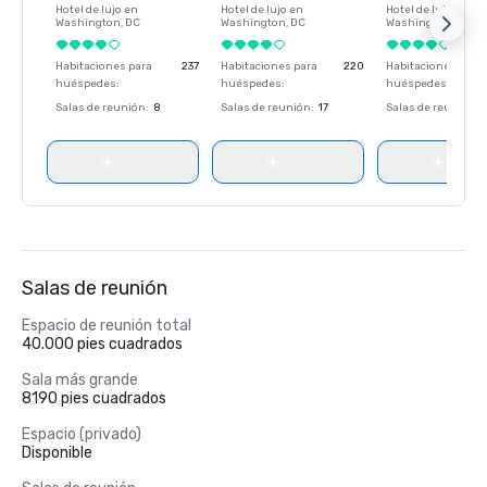
Hotel de lujo en
Hotel de lujo en
Hotel de lujo en
Washington
, DC
Washington
, DC
Washington
, DC
Habitaciones para
237
Habitaciones para
220
Habitaciones para
huéspedes
:
huéspedes
:
huéspedes
:
Salas de reunión
:
8
Salas de reunión
:
17
Salas de reunión
:
Salas de reunión
Espacio de reunión total
40.000 pies cuadrados
Sala más grande
8190 pies cuadrados
Espacio (privado)
Disponible