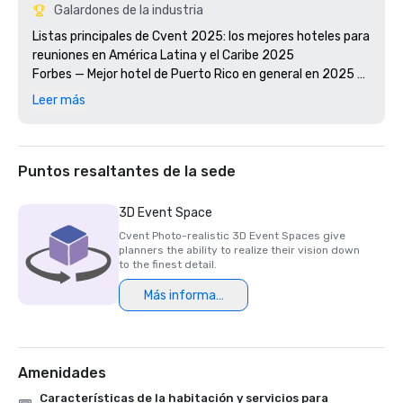
Galardones de la industria
Listas principales de Cvent 2025: los mejores hoteles para 
reuniones en América Latina y el Caribe 2025

Forbes — Mejor hotel de Puerto Rico en general en 2025 
Condé Nast Traveler 2025 Readers' Choice Awards — 
Leer más
Hotel #2 en el Caribe y Centroamérica

Travel + Leisure World's Best Awards 2025 — Resort #3 en 
Puerto Rico

WedingPro de Wedding Wire - Premio Couple's Choice 2026

Puntos resaltantes de la sede
U.S. News & World Report: los mejores resorts en Puerto 
3D Event Space
Cvent Photo-realistic 3D Event Spaces give
planners the ability to realize their vision down
to the finest detail.
Más información
Amenidades
Características de la habitación y servicios para