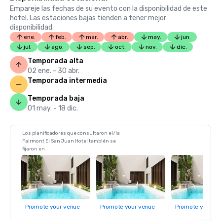
Empareje las fechas de su evento con la disponibilidad de este
hotel. Las estaciones bajas tienden a tener mejor
disponibilidad.
ene.
feb.
mar.
abr.
may.
jun.
jul.
ago.
sep.
oct.
nov.
dic.
Temporada alta
02 ene. - 30 abr.
Temporada intermedia
Temporada baja
01 may. - 18 dic.
Los planificadores que consultaron el/la
Fairmont El San Juan Hotel también se
fijaron en
Promote your venue
Promote your venue
Promote your ve