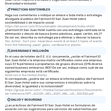
Diversidad e inclusión
PRÁCTICAS SOSTENIBLES
Haga sus comentarios o indique un enlace a toda meta o estrategia
divulgada al público de Fairmont El San Juan Hotel sobre
sostenibilidad o de impacto social.
https://all.accor.com/fr/sustainable-development/index.shtml
¿Fairmont El San Juan Hotel cuenta con una estrategia centrada en la
eliminación y desvío de basura (como plásticos, papel, cartón, etc.)?
De ser así, describa su estrategia para eliminar y desviar la basura.
Yes, Action : Sort your  hazardous waste & at least 2 types of waste 
from the following: paper, glass, cardboard or plastic
DIVERSIDAD E INCLUSIÓN
En el caso de hoteles de E.E. U.U. únicamente, ¿están el Fairmont El
San Juan Hotel o la empresa matriz certificados como una empresa
cuyo 51 % pertenece a propietarios de grupos diversos (51% diverse
owned business enterprise, BE)? De ser así, indique como cuál de las
siguientes empresas está certificado.
Hotel not in the United States
Si corresponde, ¿podría dar un enlace al informe público del Fairmont
El San Juan Hotel sobre sus compromisos e iniciativas sobre la
diversidad, la igualdad y la inclusividad?
https://group.accor.com/-/media/Corporate/Investors/Documents-
de-reference/OPT_ACCOR_DEU_2021_MEL_US_300322.pdf
SALUD Y SEGURIDAD
¿Las prácticas de Fairmont El San Juan Hotel se formularon de
acuerdo con las sugerencias para servicios de salud hechas por