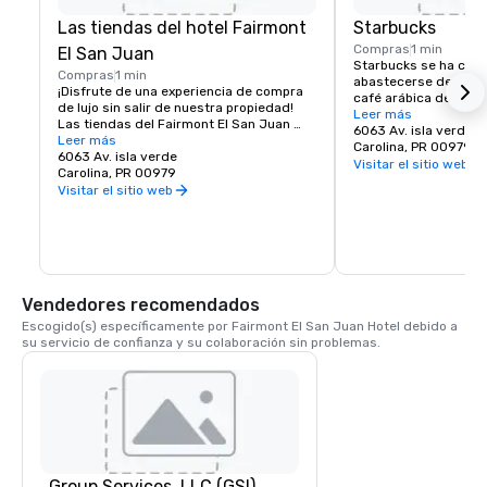
Las tiendas del hotel Fairmont
Starbucks
Compras
1 min
El San Juan
Starbucks se ha com
Compras
1 min
abastecerse de forma 
¡Disfrute de una experiencia de compra 
café arábica de la más
de lujo sin salir de nuestra propiedad! 
actualidad, con tiend
Leer más
Las tiendas del Fairmont El San Juan 
mundo, la empresa es 
6063 Av. isla verde
Hotel ofrecen una exclusiva galería de 
Leer más
tostadora y minorista
Carolina, PR 00979
compras en el lugar con la moda icónica 
6063 Av. isla verde
especiales. A través
Visitar el sitio web
de la isla, deliciosa comida, servicios de 
Carolina, PR 00979
inquebrantable con la 
bienestar y más.
Visitar el sitio web
valores, busca hacer r
experiencia inigualab
para todos sus client
Puerto Rico, la reape
en el Fairmont Hotel 
trigésima tienda de la
de seguir cumpliendo
Vendedores recomendados
inspirar y fomentar el
Escogido(s) específicamente por Fairmont El San Juan Hotel debido a 
una persona, una taza
su servicio de confianza y su colaboración sin problemas.
la vez.
Group Services, LLC (GSI)