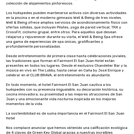
colección de alojamientos pintorescos. 

Los huéspedes pueden mantenerse activos con diversas actividades 
en la piscina o en el moderno gimnasio Well & Being de tres niveles. 
Well & Being ofrece amplios servicios de acondicionamiento físico con 
ofertas sólidas, que incluyen Pilates, yoga de pared vertical, TRX y 
CrossFit, ciclismo grupal, entre otros. Para aquellos que desean 
relajarse y rejuvenecer durante su visita, el Well & Being Spa ofrece 
una gama de experiencias de spa únicas, gratificantes y 
profundamente personalizadas.

Desde entretenimiento de primera clase hasta celebraciones joviales, 
las tradiciones que forman el Fairmont El San Juan Hotel están 
presentes en todos los lugares. Desde el exclusivo Chandelier Bar y la 
música en vivo en The Lobby, hasta cenar en Caña by José Enrique y 
celebrar en el CLUB BRAVA, el entretenimiento es abundante. 

En todo momento, el hotel Fairmont El San Juan cautiva a los 
huéspedes con su presencia inigualable, su decoración histórica, su 
cocina innovadora, su proximidad a las mejores atracciones de San 
Juan y una emocionante vida nocturna inspirada en los mejores 
momentos de la vida.

La sostenibilidad es de suma importancia en el Fairmont El San Juan 
Hotel

Nos complace anunciar que hemos obtenido una calificación ecológica 
de 4 claves de Green Key Global gracias a nuestras increíbles 