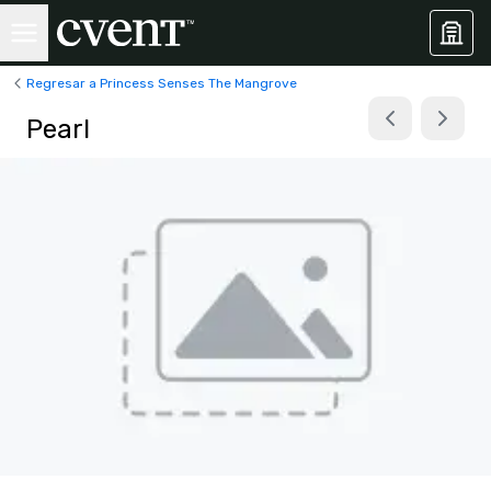
Regresar a Princess Senses The Mangrove
Pearl