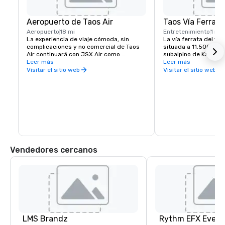
Aeropuerto de Taos Air
Taos Vía Ferrata
Aeropuerto
18 mi
Entretenimiento
1 mi
La experiencia de viaje cómoda, sin 
La vía ferrata del val
complicaciones y no comercial de Taos 
situada a 11.500 pies
Air continuará con JSX Air como 
subalpino de Kachina 
operador, con el uso de aviones de 30 
Leer más
desafíos de vía ferrat
Leer más
pasajeros, terminales privadas y la 
principiantes y avanz
Visitar el sitio web
Visitar el sitio web
posibilidad de facturar solo 20 minutos 
elevado de 100 pies y
antes de la salida.
doble cable. Los esc
pueden experimentar 
viajar por la montaña 
supervisión de un guí
un terreno vertical co
espectaculares del de
Hondo y Wheeler Peak
Vendedores cercanos
LMS Brandz