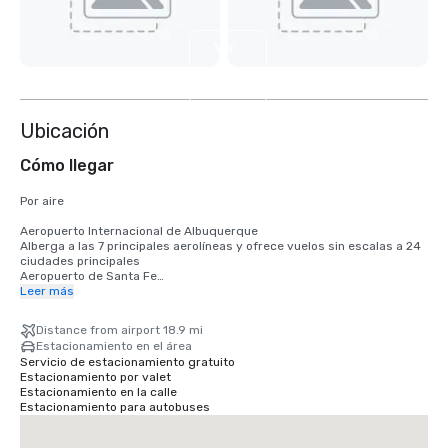
Ver
3
más
Ubicación
Cómo llegar
Por aire

Aeropuerto Internacional de Albuquerque

Alberga a las 7 principales aerolíneas y ofrece vuelos sin escalas a 24 
ciudades principales 

Aeropuerto de Santa Fe

Da servicio a dos aerolíneas con vuelos diarios a Dallas/Fort Worth, 
Leer más
Denver y Phoenix 

Aeropuerto regional de Taos

Distance from airport 18.9 mi
Taos Air actualmente ofrece vuelos de ida y vuelta entre Dallas, Austin 
Estacionamiento en el área
y Taos.

Servicio de estacionamiento gratuito
Estacionamiento por valet
DISTANCIAS Y TIEMPOS DE CONDUCCIÓN 

Estacionamiento en la calle
Albuquerque 152 millas | 2,75 horas

Estacionamiento para autobuses
Amarillo 322 millas | 5.25 horas

Austin 895 millas | 14.25 horas

Colorado Springs 224 millas | 3,75 horas
