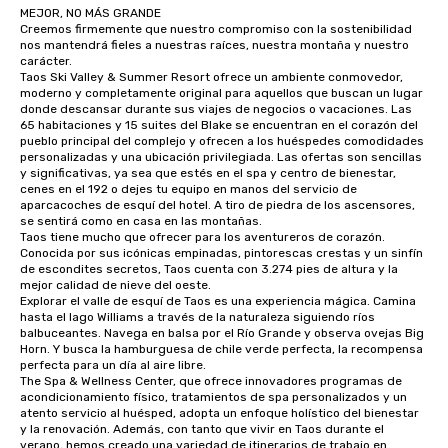
MEJOR, NO MÁS GRANDE

Creemos firmemente que nuestro compromiso con la sostenibilidad 
nos mantendrá fieles a nuestras raíces, nuestra montaña y nuestro 
carácter.

Taos Ski Valley & Summer Resort ofrece un ambiente conmovedor, 
moderno y completamente original para aquellos que buscan un lugar 
donde descansar durante sus viajes de negocios o vacaciones. Las 
65 habitaciones y 15 suites del Blake se encuentran en el corazón del 
pueblo principal del complejo y ofrecen a los huéspedes comodidades 
personalizadas y una ubicación privilegiada. Las ofertas son sencillas 
y significativas, ya sea que estés en el spa y centro de bienestar, 
cenes en el 192 o dejes tu equipo en manos del servicio de 
aparcacoches de esquí del hotel. A tiro de piedra de los ascensores, 
se sentirá como en casa en las montañas.

Taos tiene mucho que ofrecer para los aventureros de corazón. 
Conocida por sus icónicas empinadas, pintorescas crestas y un sinfín 
de escondites secretos, Taos cuenta con 3.274 pies de altura y la 
mejor calidad de nieve del oeste.

Explorar el valle de esquí de Taos es una experiencia mágica. Camina 
hasta el lago Williams a través de la naturaleza siguiendo ríos 
balbuceantes. Navega en balsa por el Río Grande y observa ovejas Big 
Horn. Y busca la hamburguesa de chile verde perfecta, la recompensa 
perfecta para un día al aire libre.

The Spa & Wellness Center, que ofrece innovadores programas de 
acondicionamiento físico, tratamientos de spa personalizados y un 
atento servicio al huésped, adopta un enfoque holístico del bienestar 
y la renovación. Además, con tanto que vivir en Taos durante el 
verano, hemos creado una variedad de itinerarios de trabajo en 