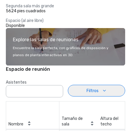
Segunda sala más grande
5624 pies cuadrados
Espacio (al aire libre)
Disponible
Explore las salas de reuniones
Encuentre la sala perfecta, con gráficos de disposición y
planos de planta interactivos en 3D.
Espacio de reunión
Asistentes
Filtros
Tamaño de
Altura del
Nombre
sala
techo