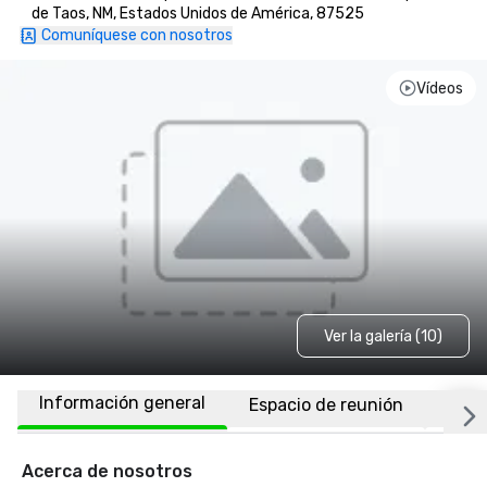
de Taos, NM, Estados Unidos de América, 87525
Comuníquese con nosotros
Vídeos
Ver la galería (10)
Información general
Espacio de reunión
Habi
Acerca de nosotros