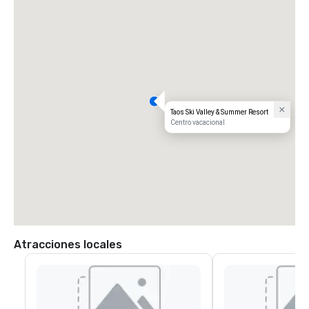
Dallas 694 millas | 11.25 horas

Denver 312 millas | 5.25 horas

Durango 230 millas | 3,75 horas

El Paso 422 millas | 6.75 horas

Houston 1058 millas | 16,75 horas

Oklahoma City 579 millas | 8.5 horas

Phoenix 586 millas | 9 horas

Santa Fe 92 millas | 1.5 horas

Tulsa 740 millas | 11,5 horas
Taos Ski Valley & Summer Resort
Centro vacacional
Atracciones locales