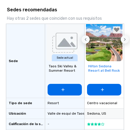
Sedes recomendadas
Hay otras 2 sedes que coinciden con sus requisitos
Sede actual
Sede
Taos Ski Valley &
Hilton Sedona
Removed from
Summer Resort
Resort at Bell Rock
favorites
Tipo de sede
Resort
Centro vacacional
Ubicación
Valle de esquí de Taos
, US
Sedona
, US
Calificación de la sede
-