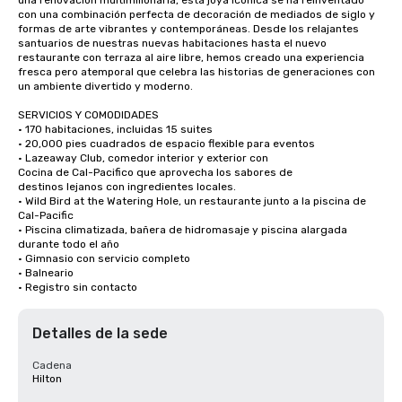
una renovación multimillonaria, esta joya icónica se ha reinventado 
con una combinación perfecta de decoración de mediados de siglo y 
formas de arte vibrantes y contemporáneas. Desde los relajantes 
santuarios de nuestras nuevas habitaciones hasta el nuevo 
restaurante con terraza al aire libre, hemos creado una experiencia 
fresca pero atemporal que celebra las historias de generaciones con 
un ambiente divertido y moderno.

SERVICIOS Y COMODIDADES

• 170 habitaciones, incluidas 15 suites

• 20,000 pies cuadrados de espacio flexible para eventos

• Lazeaway Club, comedor interior y exterior con 

Cocina de Cal-Pacifico que aprovecha los sabores de 

destinos lejanos con ingredientes locales.

• Wild Bird at the Watering Hole, un restaurante junto a la piscina de 
Cal-Pacific

• Piscina climatizada, bañera de hidromasaje y piscina alargada 
durante todo el año

• Gimnasio con servicio completo 

• Balneario

• Registro sin contacto
Detalles de la sede
Cadena
Hilton