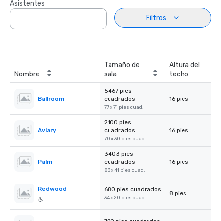
Asistentes
Filtros
Tamaño de
Altura del
Nombre
sala
techo
5467 pies
Ballroom
cuadrados
16 pies
77 x 71 pies cuad.
2100 pies
Aviary
cuadrados
16 pies
70 x 30 pies cuad.
3403 pies
Palm
cuadrados
16 pies
83 x 41 pies cuad.
Redwood
680 pies cuadrados
8 pies
34 x 20 pies cuad.