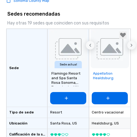
Sonoma County Map
Sedes recomendadas
Hay otras 19 sedes que coinciden con sus requisitos
Sede actual
Sede
Flamingo Resort
Appellation
Removed from
and Spa Santa
Healdsburg
favorites
Rosa Sonoma,
Tapestry by Hilton
Tipo de sede
Resort
Centro vacacional
Ubicación
Santa Rosa
, US
Healdsburg
, US
Calificación de la sede