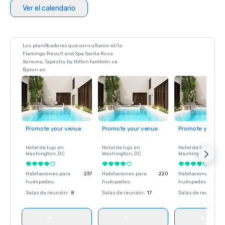
Ver el calendario
Los planificadores que consultaron el/la
Flamingo Resort and Spa Santa Rosa
Sonoma, Tapestry by Hilton también se
fijaron en
Promote your venue
Promote your venue
Promote your ve
Hotel de lujo en
Hotel de lujo en
Hotel de lujo en
Washington
, DC
Washington
, DC
Washington
, DC
Habitaciones para
237
Habitaciones para
220
Habitaciones para
huéspedes
:
huéspedes
:
huéspedes
:
Salas de reunión
:
8
Salas de reunión
:
17
Salas de reunión
: