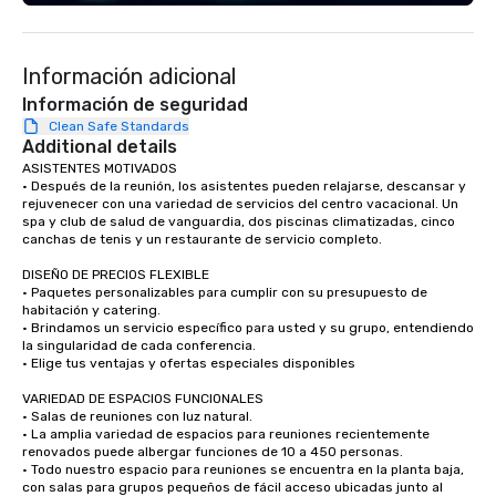
the way to upbeat dance floor top
40’s with electric guitar, making him
an incredibly versatile performer that
Información adicional
can be a unique alternative to a DJ or
having to hire several musicians for
Información de seguridad
different parts of an event. He is able
Clean Safe Standards
Additional details
to perform wirelessly, walking around
while performing, interacting with the
ASISTENTES MOTIVADOS

• Después de la reunión, los asistentes pueden relajarse, descansar y 
crowd, and raising the energy of the
rejuvenecer con una variedad de servicios del centro vacacional. Un 
room. Dylan has an extensive history
spa y club de salud de vanguardia, dos piscinas climatizadas, cinco 
in music, including recording at the
canchas de tenis y un restaurante de servicio completo.

legendary East West Studios, where
DISEÑO DE PRECIOS FLEXIBLE

Elvis, The Beatles, U2, and Harry
• Paquetes personalizables para cumplir con su presupuesto de 
Styles also recorded. He’s recorded
habitación y catering.

• Brindamos un servicio específico para usted y su grupo, entendiendo 
with Hans Zimmer’s first violinist, Dua
la singularidad de cada conferencia.

Lipa’s cellist, and frequently performs
• Elige tus ventajas y ofertas especiales disponibles

with Cindy Lauper’s keyboard player.
VARIEDAD DE ESPACIOS FUNCIONALES

He has released original music on
• Salas de reuniones con luz natural.

Spotify and has co-directed and
• La amplia variedad de espacios para reuniones recientemente 
starred in several music videos,
renovados puede albergar funciones de 10 a 450 personas.

• Todo nuestro espacio para reuniones se encuentra en la planta baja, 
shared stages with members of the
con salas para grupos pequeños de fácil acceso ubicadas junto al 
off-Broadway musical STOMP, and