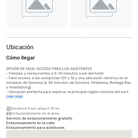
Ver
2
más
Ubicación
Cómo llegar
OPCIÓN DE FÁCIL ACCESO PARA LOS ASISTENTES

• Tiendas y restaurantes a 5-10 minutos a pie del hotel

• Fácil acceso a las autopistas 101 y 12 y una ubicación céntrica en el 
condado de Sonoma (a 30 minutos de Sonoma, Petaluma, Bodega Bay 
y Healdsburg)

• Ubicación perfecta para explorar la principal región vinícola del norte 
de California en Sonoma y Napa.

Leer más
• A menos de 1 hora y 15 minutos del aeropuerto internacional de San 
Francisco y del aeropuerto internacional de Oakland, con servicio de 
Distance from airport 10 mi
traslado en autobús desde el aeropuerto a 1,5 km

Estacionamiento en el área
• A menos de 15 minutos del aeropuerto de Santa Rosa con vuelos 
Servicio de estacionamiento gratuito
directos desde Los Ángeles, Burbank, el condado de Orange, Phoenix, 
Estacionamiento en la calle
Dallas, San Diego, Seattle, Portland, Denver y Las Vegas.

Estacionamiento para autobuses
Desde San Francisco:
