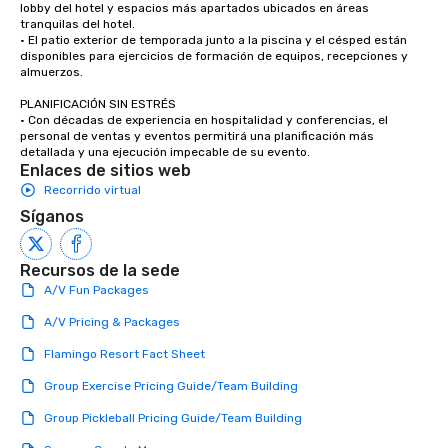
lobby del hotel y espacios más apartados ubicados en áreas 
even composed music for the
tranquilas del hotel. 

documentary “The Essential Church,”
• El patio exterior de temporada junto a la piscina y el césped están 
disponibles para ejercicios de formación de equipos, recepciones y 
which peaked at #1 in the Apple TV
almuerzos.

Documentaries category. “Nothing
short of spectacular” - Valerie
PLANIFICACIÓN SIN ESTRÉS 

• Con décadas de experiencia en hospitalidad y conferencias, el 
Vandenberghe | The Vibe Agency
personal de ventas y eventos permitirá una planificación más 
Inquire for other options as well (duo,
detallada y una ejecución impecable de su evento.
trio, sax, drummer, DJ, etc)
Enlaces de sitios web
Recorrido virtual
Síganos
Recursos de la sede
A/V Fun Packages
A/V Pricing & Packages
Flamingo Resort Fact Sheet
Group Exercise Pricing Guide/Team Building
Group Pickleball Pricing Guide/Team Building