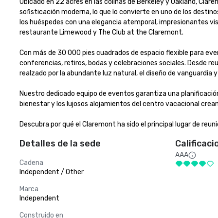
Ubicado en 22 acres en las colinas de Berkeley y Oakland, Clar
sofisticación moderna, lo que lo convierte en uno de los destino
los huéspedes con una elegancia atemporal, impresionantes vist
restaurante Limewood y The Club at the Claremont.

Con más de 30 000 pies cuadrados de espacio flexible para event
conferencias, retiros, bodas y celebraciones sociales. Desde reu
realzado por la abundante luz natural, el diseño de vanguardia y la
Nuestro dedicado equipo de eventos garantiza una planificación y
bienestar y los lujosos alojamientos del centro vacacional crean
Descubra por qué el Claremont ha sido el principal lugar de reuni
Detalles de la sede
Calificaci
AAA
Cadena
Independent / Other
Marca
Independent
Construido en