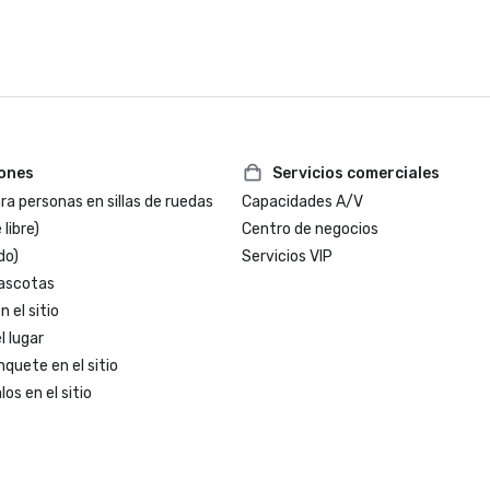
23º mejor hotel del mundo

Los mejores alojamientos en Berke
California

Los mejores hoteles y complejos t
Fairmont en los EE. UU.

Ganadores del premio Forbes Trav
Start de 2025

iones
Servicios comerciales
Lista amorosa de 2025: lo mejor de
lugar para bodas

a personas en sillas de ruedas
Capacidades A/V
 libre)
Centro de negocios
do)
Servicios VIP
ascotas
 el sitio
l lugar
nquete en el sitio
os en el sitio