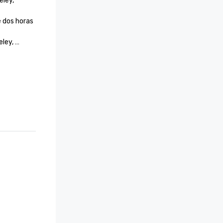
ley, 
 dos horas 
ley, 
t Resort 
EE. UU.

ejor 
lugar para 
bar de 
2024 
s Choice 
Town 

olitana de 
ornia 
