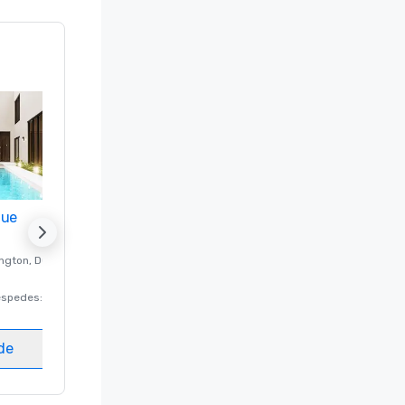
nue
Promote your venue
ngton
, DC
Hotel de lujo en
Washington
, DC
éspedes
:
220
Habitaciones para huéspedes
:
237
Salas de reunión
:
8
ede
Elegir sede