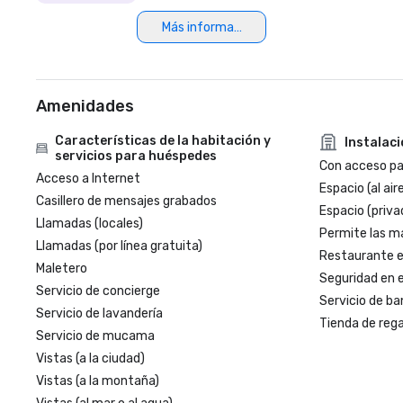
Más información
Amenidades
Características de la habitación y
Instalac
servicios para huéspedes
Con acceso par
Acceso a Internet
Espacio (al aire
Casillero de mensajes grabados
Espacio (priva
Llamadas (locales)
Permite las m
Llamadas (por línea gratuita)
Restaurante en
Maletero
Seguridad en e
Servicio de concierge
Servicio de ba
Servicio de lavandería
Tienda de regal
Servicio de mucama
Vistas (a la ciudad)
Vistas (a la montaña)