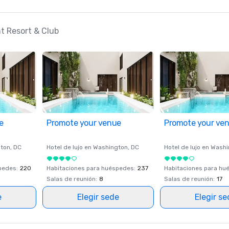
nt Resort & Club
e
Promote your venue
Promote your ve
ton
, DC
Hotel de lujo en
Washington
, DC
Hotel de lujo en
Washi
spedes
:
220
Habitaciones para huéspedes
:
237
Habitaciones para hu
Salas de reunión
:
8
Salas de reunión
:
17
e
Elegir sede
Elegir s