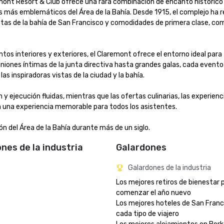
emont Resort & Club ofrece una rara combinación de encanto histórico 
s más emblemáticos del Área de la Bahía. Desde 1915, el complejo ha re
as de la bahía de San Francisco y comodidades de primera clase, como
os interiores y exteriores, el Claremont ofrece el entorno ideal para 
niones íntimas de la junta directiva hasta grandes galas, cada evento 
s inspiradoras vistas de la ciudad y la bahía.

 ejecución fluidas, mientras que las ofertas culinarias, las experienci
 una experiencia memorable para todos los asistentes.

ón del Área de la Bahía durante más de un siglo.
ones de la industria
Galardones
Galardones de la industria
Los mejores retiros de bienestar p
comenzar el año nuevo

Los mejores hoteles de San Franci
cada tipo de viajero 
