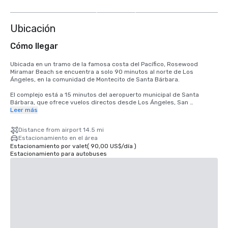
más
Ubicación
Cómo llegar
Ubicada en un tramo de la famosa costa del Pacífico, Rosewood 
Miramar Beach se encuentra a solo 90 minutos al norte de Los 
Ángeles, en la comunidad de Montecito de Santa Bárbara.

El complejo está a 15 minutos del aeropuerto municipal de Santa 
Bárbara, que ofrece vuelos directos desde Los Ángeles, San 
Francisco, Dallas, Denver, Phoenix, Portland, Atlanta, Las Vegas, Salt 
Leer más
Lake City y Seattle.
Distance from airport 14.5 mi
Estacionamiento en el área
Estacionamiento por valet
(
90,00 US$
/
día
)
Estacionamiento para autobuses