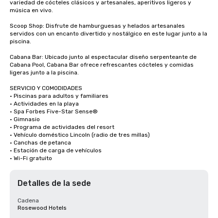
variedad de cócteles clásicos y artesanales, aperitivos ligeros y 
música en vivo.

Scoop Shop: Disfrute de hamburguesas y helados artesanales 
servidos con un encanto divertido y nostálgico en este lugar junto a la 
piscina.

Cabana Bar: Ubicado junto al espectacular diseño serpenteante de 
Cabana Pool, Cabana Bar ofrece refrescantes cócteles y comidas 
ligeras junto a la piscina.

SERVICIO Y COMODIDADES

· Piscinas para adultos y familiares

· Actividades en la playa

· Spa Forbes Five-Star Sense®

· Gimnasio

· Programa de actividades del resort

· Vehículo doméstico Lincoln (radio de tres millas)

· Canchas de petanca

· Estación de carga de vehículos

· Wi-Fi gratuito
Detalles de la sede
Cadena
Rosewood Hotels