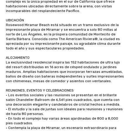
complejo es la única propiedad en el sur de California que ofrece 
habitaciones ubicadas directamente sobre la arena, con vistas 
incomparables del resplandeciente Pacífico.

UBICACIÓN

Rosewood Miramar Beach está situado en un tramo exclusivo de la 
impresionante playa de Miramar y se encuentra a solo 80 millas al 
norte de Los Ángeles, en la próspera comunidad de Montecito de 
Santa Bárbara. Conocida como The American Riviera®, la ciudad es 
apreciada por su impresionante paisaje, su agradable clima durante 
todo el año y sus espectaculares propiedades.

ALOJAMIENTO

La exclusividad residencial inspira las 152 habitaciones de ultra lujo 
del resort distribuidas en 16 acres de césped ondulado y jardines 
maduros. Amplias habitaciones que incorporan terrazas amuebladas, 
baños de diseño con bañeras independientes y suites impresionantes 
con chimeneas, mesas de comedor y asientos con ventanales.

REUNIONES, EVENTOS Y CELEBRACIONES

· Los eventos sociales y las reuniones se presentan en el brillante 
salón Chandelier Ballroom de 6,561 pies cuadrados, que cuenta con 
una decoración elegante y candelabros de cristal hechos a medida.

· El estudio y la sala de juntas son ideales para reuniones y reuniones 
de hasta 80 personas.

· En todo el complejo hay varias áreas ajardinadas de 800 a 8,000 
pies cuadrados.

· Contempla la playa de Miramar, un escenario extraordinario para 