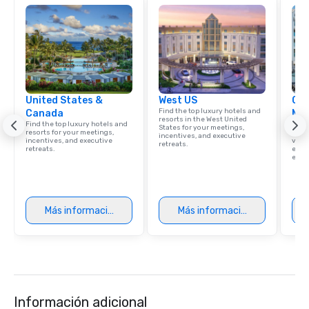
United States &
West US
Cve
Find the top luxury hotels and
Canada
Ma
resorts in the West United
Find the top luxury hotels and
Brows
States for your meetings,
resorts for your meetings,
hotel
incentives, and executive
incentives, and executive
villa
retreats.
retreats.
ever
ease
Más información
Más información
Información adicional