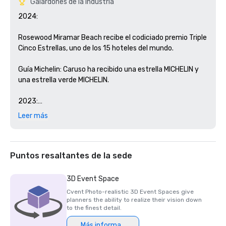
Galardones de la industria
2024: 

Rosewood Miramar Beach recibe el codiciado premio Triple 
Cinco Estrellas, uno de los 15 hoteles del mundo.

Guía Michelin: Caruso ha recibido una estrella MICHELIN y 
una estrella verde MICHELIN. 

2023:

Leer más
Clasificaciones por estrellas de 2023 según Forbes Travel 
Guide: Rosewood Miramar Beach es nombrado hotel de 
cinco estrellas y Sense, A Rosewood Spa, spa de cinco 
estrellas por cuarto año consecutivo

Puntos resaltantes de la sede
2022:

3D Event Space
Cvent Photo-realistic 3D Event Spaces give
Clasificación por estrellas de la Guía de viajes Forbes para 
planners the ability to realize their vision down
2022: Rosewood Miramar Beach es nombrado hotel de 
to the finest detail.
cinco estrellas y Sense, A Rosewood Spa, spa de cinco 
Más información