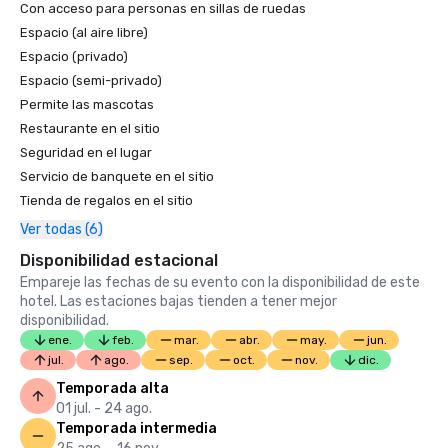
Con acceso para personas en sillas de ruedas
Espacio (al aire libre)
Clasificación de los mejores hoteles de 2021 de U.S. News 
Espacio (privado)
& World Report: recibió la insignia de oro y fue nombrado el 
Espacio (semi-privado)
«Mejor hotel de Santa Bárbara» y el noveno entre los 
«Mejores hoteles de California»

Permite las mascotas
Restaurante en el sitio
2020:

Seguridad en el lugar
Servicio de banquete en el sitio
Premios Magellan 2020 de Travel Weekly: fue nombrado 
Tienda de regalos en el sitio
ganador de oro en la categoría de «Hotel/resort de lujo en 
general»; ganador de plata en la categoría de «Diseño de 
Ver todas (6)
restaurantes de lujo (cinco estrellas)» por Caruso's; y 
Disponibilidad estacional
ganador de plata en la categoría de «Diseño de piscinas de 
Empareje las fechas de su evento con la disponibilidad de este
lujo (cinco estrellas)» por The Cabana Pool

hotel. Las estaciones bajas tienden a tener mejor
disponibilidad.
Premios de diseño hotelero 2020: nombrado ganador en la 
ene.
feb.
mar.
abr.
may.
jun.
categoría de «Espacio público de lujo»

jul.
ago.
sep.
oct.
nov.
dic.
Premios Readers' Choice de 2020 de Conde Nast Traveler: 
Temporada alta
destacados como uno de los «15 mejores resorts del sur 
01 jul. - 24 ago.
de California»

Temporada intermedia