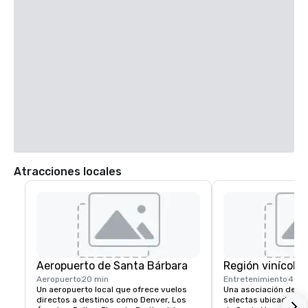
Atracciones locales
Aeropuerto de Santa Bárbara
Región vinícola
Aeropuerto
20 min
Entretenimiento
40 m
Un aeropuerto local que ofrece vuelos 
Una asociación de bo
directos a destinos como Denver, Los 
selectas ubicadas en 