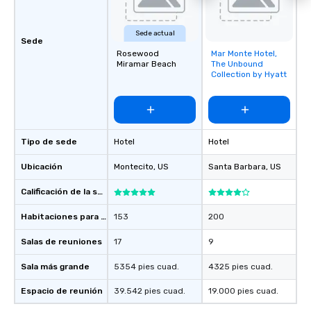
Sede actual
Sede
Rosewood
Mar Monte Hotel,
Removed from
Miramar Beach
The Unbound
favorites
Collection by Hyatt
Tipo de sede
Hotel
Hotel
Ubicación
Montecito
, US
Santa Barbara
, US
Calificación de la sede
Habitaciones para huéspedes
153
200
Salas de reuniones
17
9
Sala más grande
5354 pies cuad.
4325 pies cuad.
Espacio de reunión
39.542 pies cuad.
19.000 pies cuad.