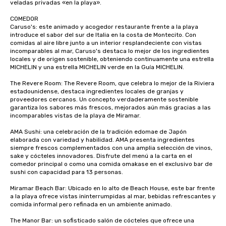
veladas privadas «en la playa».

COMEDOR

Caruso's: este animado y acogedor restaurante frente a la playa 
introduce el sabor del sur de Italia en la costa de Montecito. Con 
comidas al aire libre junto a un interior resplandeciente con vistas 
incomparables al mar, Caruso's destaca lo mejor de los ingredientes 
locales y de origen sostenible, obteniendo continuamente una estrella 
MICHELIN y una estrella MICHELIN verde en la Guía MICHELIN. 

The Revere Room: The Revere Room, que celebra lo mejor de la Riviera 
estadounidense, destaca ingredientes locales de granjas y 
proveedores cercanos. Un concepto verdaderamente sostenible 
garantiza los sabores más frescos, mejorados aún más gracias a las 
incomparables vistas de la playa de Miramar.

AMA Sushi: una celebración de la tradición edomae de Japón 
elaborada con variedad y habilidad. AMA presenta ingredientes 
siempre frescos complementados con una amplia selección de vinos, 
sake y cócteles innovadores. Disfrute del menú a la carta en el 
comedor principal o como una comida omakase en el exclusivo bar de 
sushi con capacidad para 13 personas.

Miramar Beach Bar: Ubicado en lo alto de Beach House, este bar frente 
a la playa ofrece vistas ininterrumpidas al mar, bebidas refrescantes y 
comida informal pero refinada en un ambiente animado.

The Manor Bar: un sofisticado salón de cócteles que ofrece una 