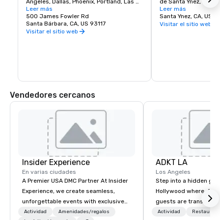
Ángeles, Dallas, Phoenix, Portland, Las 
de Santa Ynez, Califo
Vegas y más.
Leer más
dirigirte a las salas 
Leer más
500 James Fowler Rd
individuales donde p
Santa Ynez, CA, US 
Santa Bárbara, CA, US 93117
todos tus favoritos. 
Visitar el sitio web
el valle de Santa Ynez
Visitar el sitio web
excelente oportunida
variedad de vinos de 
entre los que se inclu
Chardonnay, Sauvignon
Cabernet Sauvignon, P
Merlot (santaynezwin
Vendedores cercanos
Insider Experience
ADKT LA
En varias ciudades
Los Angeles
A Premier USA DMC Partner At Insider
Step into a hidden ge
Experience, we create seamless,
Hollywood where, for o
unforgettable events with exclusive
guests are transported
access to premium venues, world-
dinner and a show
Actividad
Amenidades/regalos
Actividad
Restaurant