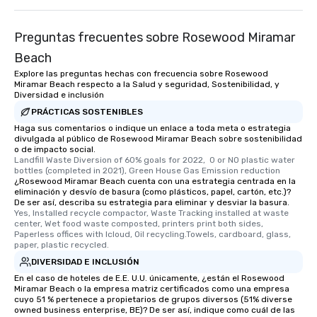
Preguntas frecuentes sobre Rosewood Miramar
Beach
Explore las preguntas hechas con frecuencia sobre Rosewood
Miramar Beach respecto a la Salud y seguridad, Sostenibilidad, y
Diversidad e inclusión
PRÁCTICAS SOSTENIBLES
Haga sus comentarios o indique un enlace a toda meta o estrategia
divulgada al público de Rosewood Miramar Beach sobre sostenibilidad
o de impacto social.
Landfill Waste Diversion of 60% goals for 2022,  0 or NO plastic water 
bottles (completed in 2021), Green House Gas Emission reduction
¿Rosewood Miramar Beach cuenta con una estrategia centrada en la
eliminación y desvío de basura (como plásticos, papel, cartón, etc.)?
De ser así, describa su estrategia para eliminar y desviar la basura.
Yes, Installed recycle compactor, Waste Tracking installed at waste 
center, Wet food waste composted, printers print both sides, 
Paperless offices with Icloud, Oil recycling.Towels, cardboard, glass, 
paper, plastic recycled.
DIVERSIDAD E INCLUSIÓN
En el caso de hoteles de E.E. U.U. únicamente, ¿están el Rosewood
Miramar Beach o la empresa matriz certificados como una empresa
cuyo 51 % pertenece a propietarios de grupos diversos (51% diverse
owned business enterprise, BE)? De ser así, indique como cuál de las