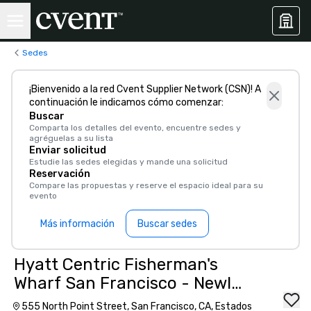
Sedes
¡Bienvenido a la red Cvent Supplier Network (CSN)! A
continuación le indicamos cómo comenzar:
Buscar
Comparta los detalles del evento, encuentre sedes y
agréguelas a su lista
Enviar solicitud
Estudie las sedes elegidas y mande una solicitud
Reservación
Compare las propuestas y reserve el espacio ideal para su
evento
Más información
Buscar sedes
Hyatt Centric Fisherman's
Wharf San Francisco - Newly
Renovated
555 North Point Street, San Francisco, CA, Estados