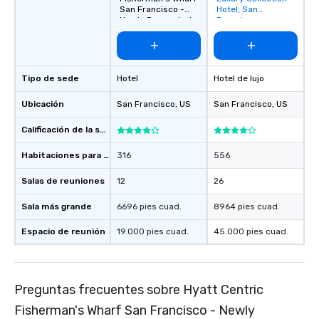
favorites
San Francisco -
Hotel, San
Newly Renovated
Francisco
Tipo de sede
Hotel
Hotel de lujo
Ubicación
San Francisco
, US
San Francisco
, US
Calificación de la sede
Habitaciones para huéspedes
316
556
Salas de reuniones
12
26
Sala más grande
6696 pies cuad.
8964 pies cuad.
Espacio de reunión
19.000 pies cuad.
45.000 pies cuad.
Preguntas frecuentes sobre Hyatt Centric
Fisherman's Wharf San Francisco - Newly