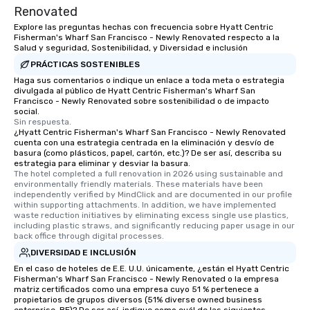
Renovated
Explore las preguntas hechas con frecuencia sobre Hyatt Centric
Fisherman's Wharf San Francisco - Newly Renovated respecto a la
Salud y seguridad, Sostenibilidad, y Diversidad e inclusión
PRÁCTICAS SOSTENIBLES
Haga sus comentarios o indique un enlace a toda meta o estrategia
divulgada al público de Hyatt Centric Fisherman's Wharf San
Francisco - Newly Renovated sobre sostenibilidad o de impacto
social.
Sin respuesta.
¿Hyatt Centric Fisherman's Wharf San Francisco - Newly Renovated
cuenta con una estrategia centrada en la eliminación y desvío de
basura (como plásticos, papel, cartón, etc.)? De ser así, describa su
estrategia para eliminar y desviar la basura.
The hotel completed a full renovation in 2026 using sustainable and 
environmentally friendly materials. These materials have been 
independently verified by MindClick and are documented in our profile 
within supporting attachments. In addition, we have implemented 
waste reduction initiatives by eliminating excess single use plastics, 
including plastic straws, and significantly reducing paper usage in our 
back office through digital processes.
DIVERSIDAD E INCLUSIÓN
En el caso de hoteles de E.E. U.U. únicamente, ¿están el Hyatt Centric
Fisherman's Wharf San Francisco - Newly Renovated o la empresa
matriz certificados como una empresa cuyo 51 % pertenece a
propietarios de grupos diversos (51% diverse owned business