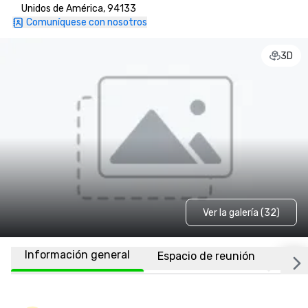
Unidos de América, 94133
Comuníquese con nosotros
3D
Ver la galería (32)
Información general
Espacio de reunión
Habi