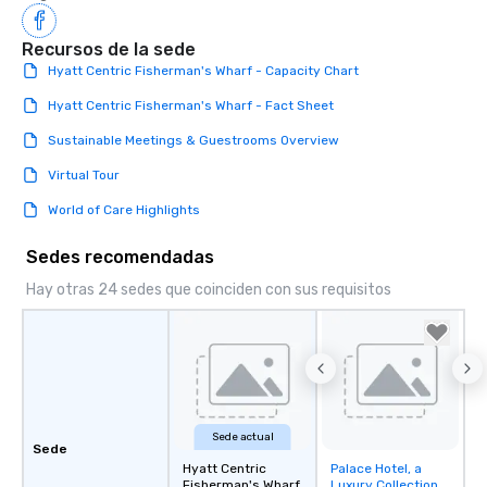
Recursos de la sede
Hyatt Centric Fisherman's Wharf - Capacity Chart
Hyatt Centric Fisherman's Wharf - Fact Sheet
Sustainable Meetings & Guestrooms Overview
Virtual Tour
World of Care Highlights
Sedes recomendadas
Hay otras 24 sedes que coinciden con sus requisitos
Sede actual
Sede
Hyatt Centric
Palace Hotel, a
Removed from
Fisherman's Wharf
Luxury Collection