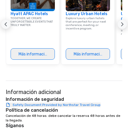
Hyatt APAC Hotels
Luxury Urban Hotels
Uni
TOGETHER, WE CREATE
Explore luxury urban hotels
Ca
UNFORGETTABLE EVENTS THAT
that are perfect for your next
Find 
TRULY MATTER.
conference, meeting, or
resor
incentive program.
ince
retre
Más información
Más información
Información adicional
Información de seguridad
Safety Document Provided by Northstar Travel Group
Política de cancelación
Cancelación de 48 horas: debe cancelar la reserva 48 horas antes de 
la llegada.
Síganos