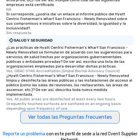
enterprise, BE)? De ser así, indique como cuál de las siguientes
empresas está certificado.
NA
Si corresponde, ¿podría dar un enlace al informe público del Hyatt
Centric Fisherman's Wharf San Francisco - Newly Renovated sobre
sus compromisos e iniciativas sobre la diversidad, la igualdad y la
inclusividad?
Sin respuesta.
SALUD Y SEGURIDAD
¿Las prácticas de Hyatt Centric Fisherman's Wharf San Francisco -
Newly Renovated se formularon de acuerdo con las sugerencias para
servicios de salud hechas por organizaciones gubernamentales
públicas o entidades privadas? De ser así, escriba una lista de las
organizaciones empleadas para desarrollar dichas prácticas.
Yes, GBAC STAR Accreditation (Global Biorisk Advisory Council)
¿Hyatt Centric Fisherman's Wharf San Francisco - Newly Renovated
limpia y desinfecta las áreas públicas y las instalaciones de acceso al
público (como las salas de reuniones, los restaurantes, las áreas de
ascensor, etc.)? De ser así, describa toda nueva medida
implementada.
Yes, All public areas are disinfected at least every two hours. 
Grequently touched surfaces are sanitized on an ongoing basis 
depending upon frequency of use.
Ver todas las Preguntas frecuentes
Reporte un problema
con este perfil de sede a la red Cvent Supplier
Network.