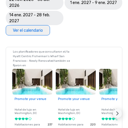
1 ene. 2027 - 9 ene. 2027
2026
14 ene. 2027 - 28 feb.
2027
Ver el calendario
Los planificadores que consultaron el/la
Hyatt Centric Fisherman's Wharf San
Francisco - Newly Renovated también se
fijaron en
Promote your venue
Promote your venue
Promote your ve
Hotel de lujo en
Hotel de lujo en
Hotel de lujo en
Washington
, DC
Washington
, DC
Washington
, DC
Habitaciones para
237
Habitaciones para
220
Habitaciones para