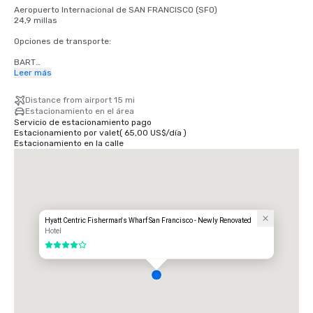
Aeropuerto Internacional de SAN FRANCISCO (SFO)

24,9 millas

Opciones de transporte:

BART

Adultos

Leer más
2,75 dólares estadounidenses

Distance from airport 15 mi
TRANVÍA

Estacionamiento en el área
Horario: de lunes a viernes de 4 a.m. a medianoche, sábados de 6 a.m. 
Servicio de estacionamiento pago
a medianoche, domingos de 8 a.m. a medianoche.

Estacionamiento por valet
(
65,00 US$
/
día
)
Gratuito

Estacionamiento en la calle
TAXI

Unidireccional

55,00 dólares estadounidenses

UBER/LYFT

Unidireccional

$60.00 Dólares americanos

Hyatt Centric Fisherman's Wharf San Francisco - Newly Renovated
Hotel
Aeropuerto Internacional de OAKLAND (OAK)

4 de 5
20 millas

Opciones de transporte:

VIAJE DIRECTO

85,00 dólares estadounidenses
