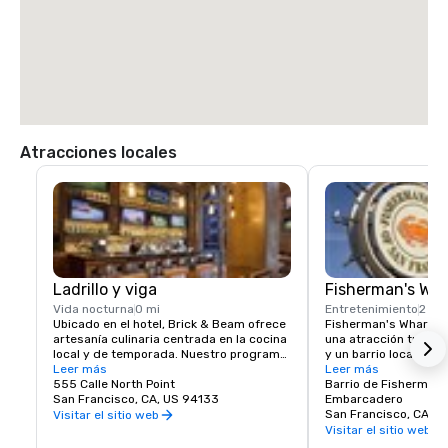
TAXI

70,00 dólares estadounidenses.
Atracciones locales
Ladrillo y viga
Fisherman's Wh
Vida nocturna
0 mi
Entretenimiento
2 cu
Ubicado en el hotel, Brick & Beam ofrece 
Fisherman's Wharf de
artesanía culinaria centrada en la cocina 
una atracción turísti
local y de temporada. Nuestro programa 
y un barrio local y zo
Seafood Watch es un enfoque fresco 
Leer más
próspera y vibrante. 
Leer más
para la alimentación sostenible, que 
555 Calle North Point
primera clase, tiendas
Barrio de Fisherman'
incluye un menú responsable de 
San Francisco, CA, US 94133
sinfín de oportunidad
Embarcadero
alimentos locales seleccionados y 
entretenimiento, el W
San Francisco, CA, U
Visitar el sitio web
cuidadosamente obtenidos. Desde 
lugar para comenzar t
Visitar el sitio web
comidas orgánicas y saludables hasta 
San Francisco.