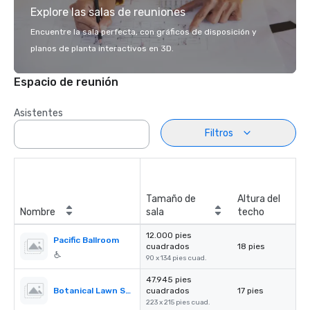
Explore las salas de reuniones
Encuentre la sala perfecta, con gráficos de disposición y
planos de planta interactivos en 3D.
Espacio de reunión
Asistentes
Filtros
Tamaño de
Altura del
Nombre
sala
techo
12.000 pies
Pacific Ballroom
cuadrados
18 pies
90 x 134 pies cuad.
47.945 pies
Botanical Lawn South
cuadrados
17 pies
223 x 215 pies cuad.