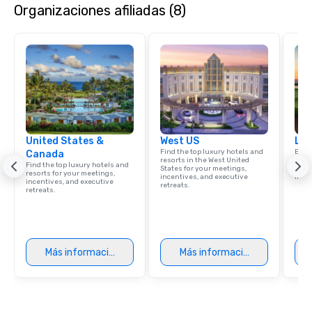
Organizaciones afiliadas (8)
event, AZA Events brings destinations
to life through high-touch service,
local expertise, and flawless
execution.
United States &
West US
Lux
Find the top luxury hotels and
Explo
Canada
resorts in the West United
comb
Find the top luxury hotels and
States for your meetings,
amaz
resorts for your meetings,
incentives, and executive
ince
incentives, and executive
retreats.
retreats.
Más información
Más información