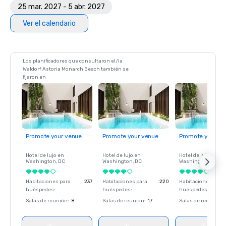
25 mar. 2027 - 5 abr. 2027
Ver el calendario
Los planificadores que consultaron el/la
Waldorf Astoria Monarch Beach también se
fijaron en
Promote your venue
Promote your venue
Promote your ve
Hotel de lujo en
Hotel de lujo en
Hotel de lujo en
Washington
, DC
Washington
, DC
Washington
, DC
Habitaciones para
237
Habitaciones para
220
Habitaciones para
huéspedes
:
huéspedes
:
huéspedes
:
Salas de reunión
:
8
Salas de reunión
:
17
Salas de reunión
: