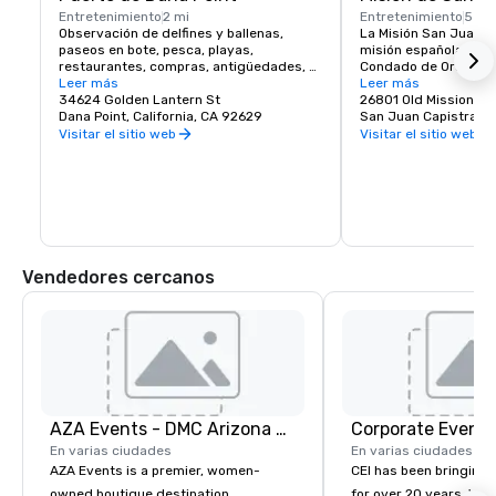
Entretenimiento
2 mi
Entretenimiento
5 mi
Observación de delfines y ballenas, 
La Misión San Juan C
paseos en bote, pesca, playas, 
misión española en S
restaurantes, compras, antigüedades, 
Condado de Orange, C
arte y museos
Leer más
el 1 de noviembre de 
Leer más
34624 Golden Lantern St
Californias coloniales
26801 Old Mission Rd
Dana Point, California, CA 92629
católicos españoles d
San Juan Capistrano
Franciscana, recibió
Visitar el sitio web
Visitar el sitio web
Juan de Capistrano. 

La iglesia de estilo ba
español estaba ubicad
de Alta California del
España. La Misión se
60 metros del pueblo
Misión fue seculariza
Vendedores cercanos
mexicano en 1833 y de
Católica Romana por e
Estados Unidos en 1865
La Misión sufrió daños
años por varios desas
pero los esfuerzos de
renovación datan de 
En la actualidad fun
AZA Events - DMC Arizona and Southern California
Corporate Events
En varias ciudades
En varias ciudades
AZA Events is a premier, women-
CEI has been bringing e
owned boutique destination
for over 20 years. With