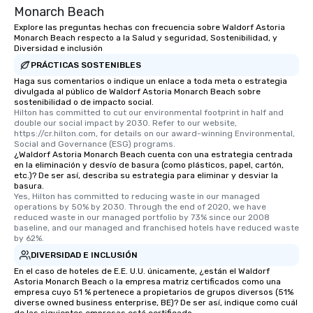
Monarch Beach
Explore las preguntas hechas con frecuencia sobre Waldorf Astoria
Monarch Beach respecto a la Salud y seguridad, Sostenibilidad, y
Diversidad e inclusión
PRÁCTICAS SOSTENIBLES
Haga sus comentarios o indique un enlace a toda meta o estrategia
divulgada al público de Waldorf Astoria Monarch Beach sobre
sostenibilidad o de impacto social.
Hilton has committed to cut our environmental footprint in half and 
double our social impact by 2030. Refer to our website, 
https://cr.hilton.com, for details on our award-winning Environmental, 
Social and Governance (ESG) programs.
¿Waldorf Astoria Monarch Beach cuenta con una estrategia centrada
en la eliminación y desvío de basura (como plásticos, papel, cartón,
etc.)? De ser así, describa su estrategia para eliminar y desviar la
basura.
Yes, Hilton has committed to reducing waste in our managed 
operations by 50% by 2030. Through the end of 2020, we have 
reduced waste in our managed portfolio by 73% since our 2008 
baseline, and our managed and franchised hotels have reduced waste 
by 62%.
DIVERSIDAD E INCLUSIÓN
En el caso de hoteles de E.E. U.U. únicamente, ¿están el Waldorf
Astoria Monarch Beach o la empresa matriz certificados como una
empresa cuyo 51 % pertenece a propietarios de grupos diversos (51%
diverse owned business enterprise, BE)? De ser así, indique como cuál