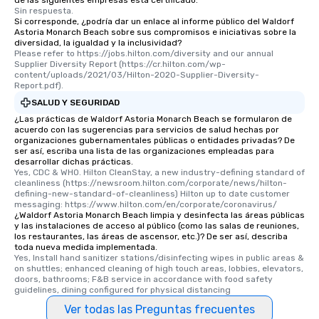
de las siguientes empresas está certificado.
Sin respuesta.
Si corresponde, ¿podría dar un enlace al informe público del Waldorf
Astoria Monarch Beach sobre sus compromisos e iniciativas sobre la
diversidad, la igualdad y la inclusividad?
Please refer to https://jobs.hilton.com/diversity and our annual 
Supplier Diversity Report (https://cr.hilton.com/wp-
content/uploads/2021/03/Hilton-2020-Supplier-Diversity-
Report.pdf).
SALUD Y SEGURIDAD
¿Las prácticas de Waldorf Astoria Monarch Beach se formularon de
acuerdo con las sugerencias para servicios de salud hechas por
organizaciones gubernamentales públicas o entidades privadas? De
ser así, escriba una lista de las organizaciones empleadas para
desarrollar dichas prácticas.
Yes, CDC & WHO. Hilton CleanStay, a new industry-defining standard of 
cleanliness (https://newsroom.hilton.com/corporate/news/hilton-
defining-new-standard-of-cleanliness) Hilton up to date customer 
messaging: https://www.hilton.com/en/corporate/coronavirus/
¿Waldorf Astoria Monarch Beach limpia y desinfecta las áreas públicas
y las instalaciones de acceso al público (como las salas de reuniones,
los restaurantes, las áreas de ascensor, etc.)? De ser así, describa
toda nueva medida implementada.
Yes, Install hand sanitizer stations/disinfecting wipes in public areas & 
on shuttles; enhanced cleaning of high touch areas, lobbies, elevators, 
doors, bathrooms; F&B service in accordance with food safety 
guidelines, dining configured for physical distancing
Ver todas las Preguntas frecuentes