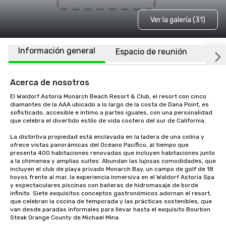
Ver la galería (31)
Información general
Espacio de reunión
Habi
Acerca de nosotros
El Waldorf Astoria Monarch Beach Resort & Club, el resort con cinco 
diamantes de la AAA ubicado a lo largo de la costa de Dana Point, es 
sofisticado, accesible e íntimo a partes iguales, con una personalidad 
que celebra el divertido estilo de vida costero del sur de California.

La distintiva propiedad está enclavada en la ladera de una colina y 
ofrece vistas panorámicas del Océano Pacífico, al tiempo que 
presenta 400 habitaciones renovadas que incluyen habitaciones junto 
a la chimenea y amplias suites. Abundan las lujosas comodidades, que 
incluyen el club de playa privado Monarch Bay, un campo de golf de 18 
hoyos frente al mar, la experiencia inmersiva en el Waldorf Astoria Spa 
y espectaculares piscinas con bañeras de hidromasaje de borde 
infinito. Siete exquisitos conceptos gastronómicos adornan el resort, 
que celebran la cocina de temporada y las prácticas sostenibles, que 
van desde paradas informales para llevar hasta el exquisito Bourbon 
Steak Orange County de Michael Mina. 
