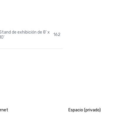
Stand de exhibición de 8' x
162
10'
ernet
Espacio (privado)