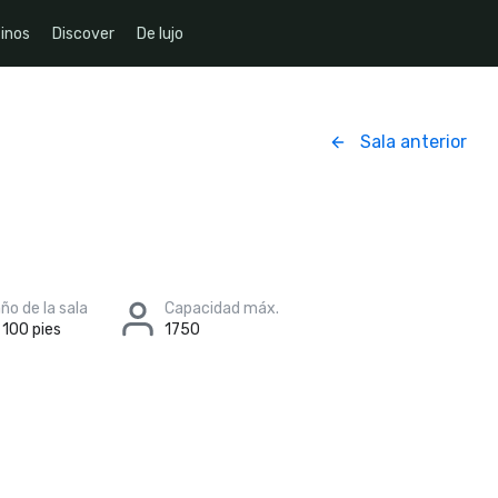
inos
Discover
De lujo
Sala anterior
o de la sala
Capacidad máx.
 100 pies
1750