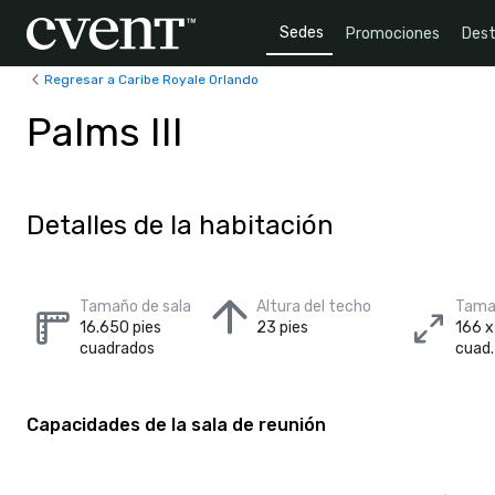
Sedes
Promociones
Dest
Regresar a Caribe Royale Orlando
Palms III
Detalles de la habitación
Tamaño de sala
Altura del techo
Tamañ
16.650 pies
23 pies
166 x
cuadrados
cuad.
Capacidades de la sala de reunión