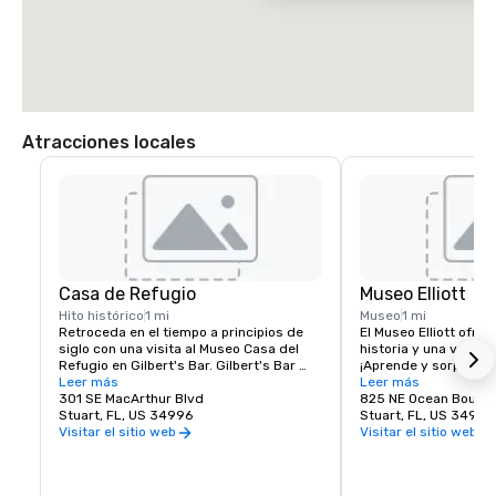
Atracciones locales
Casa de Refugio
Museo Elliott
Hito histórico
1 mi
Museo
1 mi
Retroceda en el tiempo a principios de 
El Museo Elliott ofrec
siglo con una visita al Museo Casa del 
historia y una varied
Refugio en Gilbert's Bar. Gilbert's Bar 
¡Aprende y sorprénde
House of Refuge, el edificio más antiguo 
Leer más
Histórica del Condado
Leer más
del condado de Martin, figura en el 
301 SE MacArthur Blvd
el Museo Elliott, un h
825 NE Ocean Boulev
Registro Nacional de Lugares Históricos 
Stuart, FL, US 34996
local.
Stuart, FL, US 34996
desde 1974.

Visitar el sitio web
Visitar el sitio web
La Casa de Refugio del Gilbert's Bar es la 
única Casa de Refugio que queda. 