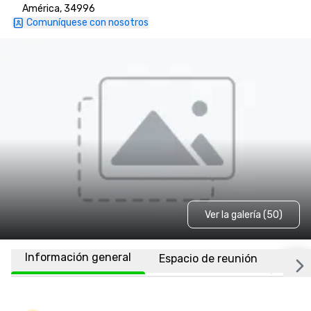
América, 34996
Comuníquese con nosotros
Ver la galería (50)
Información general
Espacio de reunión
Habi