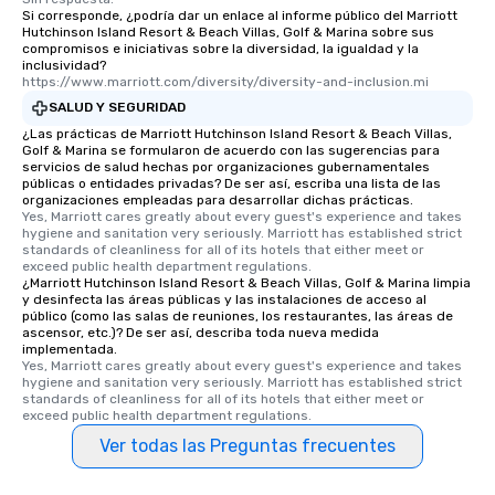
Si corresponde, ¿podría dar un enlace al informe público del Marriott
Hutchinson Island Resort & Beach Villas, Golf & Marina sobre sus
compromisos e iniciativas sobre la diversidad, la igualdad y la
inclusividad?
https://www.marriott.com/diversity/diversity-and-inclusion.mi
SALUD Y SEGURIDAD
¿Las prácticas de Marriott Hutchinson Island Resort & Beach Villas,
Golf & Marina se formularon de acuerdo con las sugerencias para
servicios de salud hechas por organizaciones gubernamentales
públicas o entidades privadas? De ser así, escriba una lista de las
organizaciones empleadas para desarrollar dichas prácticas.
Yes, Marriott cares greatly about every guest's experience and takes 
hygiene and sanitation very seriously. Marriott has established strict 
standards of cleanliness for all of its hotels that either meet or 
exceed public health department regulations. 
¿Marriott Hutchinson Island Resort & Beach Villas, Golf & Marina limpia
y desinfecta las áreas públicas y las instalaciones de acceso al
público (como las salas de reuniones, los restaurantes, las áreas de
ascensor, etc.)? De ser así, describa toda nueva medida
implementada.
Yes, Marriott cares greatly about every guest's experience and takes 
hygiene and sanitation very seriously. Marriott has established strict 
standards of cleanliness for all of its hotels that either meet or 
exceed public health department regulations. 
Ver todas las Preguntas frecuentes