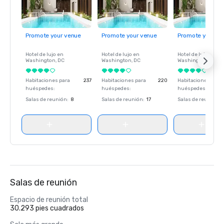
Promote your venue
Promote your venue
Promote your ve
Hotel de lujo en
Hotel de lujo en
Hotel de lujo en
Washington
, DC
Washington
, DC
Washington
, DC
Habitaciones para
237
Habitaciones para
220
Habitaciones para
huéspedes
:
huéspedes
:
huéspedes
:
Salas de reunión
:
8
Salas de reunión
:
17
Salas de reunión
:
Salas de reunión
Espacio de reunión total
30.293 pies cuadrados