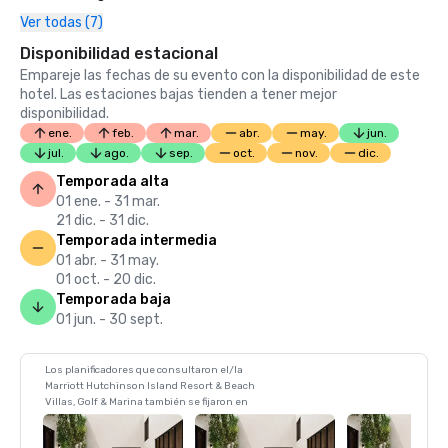
Ver todas (7)
Disponibilidad estacional
Empareje las fechas de su evento con la disponibilidad de este
hotel. Las estaciones bajas tienden a tener mejor
disponibilidad.
ene.
feb.
mar.
abr.
may.
jun.
jul.
ago.
sep.
oct.
nov.
dic.
Temporada alta
01 ene. - 31 mar.
21 dic. - 31 dic.
Temporada intermedia
01 abr. - 31 may.
01 oct. - 20 dic.
Temporada baja
01 jun. - 30 sept.
Los planificadores que consultaron el/la
Marriott Hutchinson Island Resort & Beach
Villas, Golf & Marina también se fijaron en