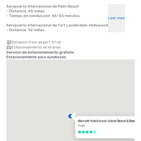
Aeropuerto Internacional de Palm Beach

- Distancia: 45 millas

- Tiempo de conducción: 45-55 minutos

Leer más
Aeropuerto Internacional de Fort Lauderdale-Hollywood

- Distancia: 92 millas

- Tiempo de conducción: 1 hora 45 minutos — 2 horas

Distance from airport 37 mi
Aeropuerto Internacional de Orlando

Estacionamiento en el área
- Distancia: 135 millas

Servicio de estacionamiento gratuito
- Tiempo de conducción: 2-2,5 horas
Estacionamiento para autobuses
Marriott Hutchinson Island Resort & Beach Vi
Hotel
4 de 5