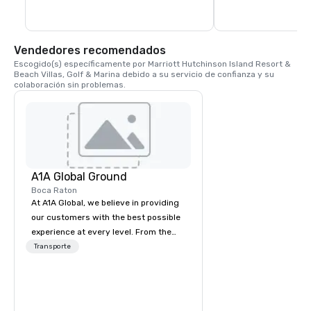
Construida como una de las diez a lo 
largo de la costa este de Florida, es la 
estructura más antigua del condado de 
Martin y figura en el Registro Nacional de 
Lugares Históricos.
Vendedores recomendados
Escogido(s) específicamente por Marriott Hutchinson Island Resort & 
Beach Villas, Golf & Marina debido a su servicio de confianza y su 
colaboración sin problemas.
A1A Global Ground
Boca Raton
At A1A Global, we believe in providing
our customers with the best possible
experience at every level. From the
very beginning of the reservation
Transporte
process to the moment your trip ends,
we promise to provide transparency,
clear communication, outstanding
service and a deep regard for your