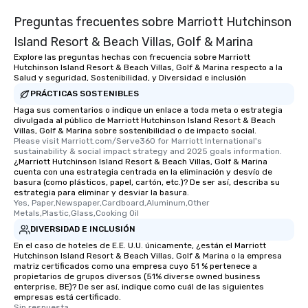
Preguntas frecuentes sobre Marriott Hutchinson
Island Resort & Beach Villas, Golf & Marina
Explore las preguntas hechas con frecuencia sobre Marriott
Hutchinson Island Resort & Beach Villas, Golf & Marina respecto a la
Salud y seguridad, Sostenibilidad, y Diversidad e inclusión
PRÁCTICAS SOSTENIBLES
Haga sus comentarios o indique un enlace a toda meta o estrategia
divulgada al público de Marriott Hutchinson Island Resort & Beach
Villas, Golf & Marina sobre sostenibilidad o de impacto social.
Please visit Marriott.com/Serve360 for Marriott International's 
sustainability & social impact strategy and 2025 goals information.
¿Marriott Hutchinson Island Resort & Beach Villas, Golf & Marina
cuenta con una estrategia centrada en la eliminación y desvío de
basura (como plásticos, papel, cartón, etc.)? De ser así, describa su
estrategia para eliminar y desviar la basura.
Yes, Paper,Newspaper,Cardboard,Aluminum,Other 
Metals,Plastic,Glass,Cooking Oil
DIVERSIDAD E INCLUSIÓN
En el caso de hoteles de E.E. U.U. únicamente, ¿están el Marriott
Hutchinson Island Resort & Beach Villas, Golf & Marina o la empresa
matriz certificados como una empresa cuyo 51 % pertenece a
propietarios de grupos diversos (51% diverse owned business
enterprise, BE)? De ser así, indique como cuál de las siguientes
empresas está certificado.
Sin respuesta.