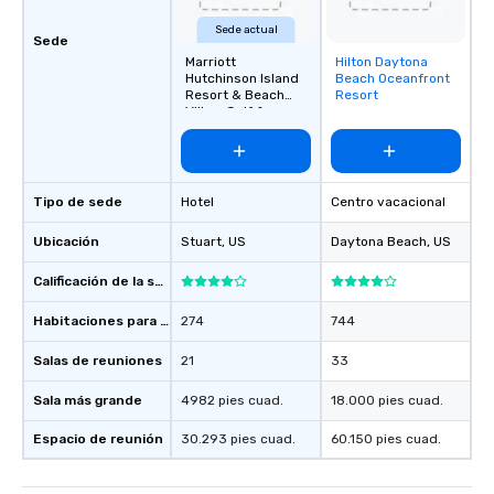
Sede actual
Sede
Marriott
Hilton Daytona
Removed from
Hutchinson Island
Beach Oceanfront
favorites
Resort & Beach
Resort
Villas, Golf &
Marina
Tipo de sede
Hotel
Centro vacacional
Ubicación
Stuart
, US
Daytona Beach
, US
Calificación de la sede
Habitaciones para huéspedes
274
744
Salas de reuniones
21
33
Sala más grande
4982 pies cuad.
18.000 pies cuad.
Espacio de reunión
30.293 pies cuad.
60.150 pies cuad.