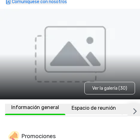
Comuníquese con nosotros
Ver la galería (30)
Información general
Espacio de reunión
Habi
Promociones