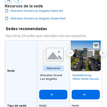
Recursos de la sede
Sheraton Grand Los Angeles Sales Kit
Sheraton Grand Los Angeles Sizzle Reel
Sedes recomendadas
Hay otras 24 sedes que coinciden con sus requisitos
Sede actual
Sede
Sheraton Grand
DoubleTree by
Removed from
Los Angeles
Hilton Hotel Carson
favorites
Tipo de sede
Hotel
Hotel