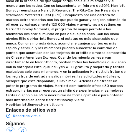
basa en la creencia de que viajar enriquece a sus miembros y al 
mundo que los rodea. Con su lanzamiento en febrero de 2019, Marriott 
Bonvoy reemplaza a Marriott Rewards, The Ritz-Carlton Rewards y 
Starwood Preferred Guest (SPG). Compuesto por una cartera de 
marcas extraordinarias con las que puede ganar y canjear, además de 
ofrecer aproximadamente 120 000 viajes y aventuras a destinos en 
Marriott Bonvoy Moments, el programa de viajes permite a los 
miembros explorar el mundo en pos de sus pasiones. Con los cinco 
niveles Elite de Marriott Bonvoy, el estatus es más alcanzable que 
nunca. Con una moneda única, acumular y canjear puntos es más 
rápido y sencillo, y los miembros pueden aumentar la cantidad de 
puntos que acumulan con las tarjetas de crédito de marca compartida 
de Chase y American Express. Cuando los miembros reservan 
directamente en Marriott.com, reciben todos los beneficios que vienen 
con la categoría Elite, que incluyen Wi-Fi gratuito y mejorado y tarifas 
exclusivas solo para miembros, y en la aplicación Marriott disfrutan de 
los registros de entrada y salida móviles, las solicitudes móviles y, 
siempre que esté disponible, la llave móvil. Además de ofrecer un 
potente programa de viajes, Marriott.com también ofrece 30 marcas 
extraordinarias para reservar, un sinfín de experiencias y las mejores 
tarifas disponibles. Para inscribirse de forma gratuita o para obtener 
más información sobre Marriott Bonvoy, visite 
MeetMarriottBonvoy.Marriott.com.
Enlaces de sitios web
Recorrido virtual
Síganos