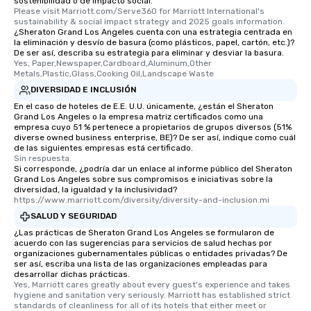
sostenibilidad o de impacto social.
Please visit Marriott.com/Serve360 for Marriott International's 
sustainability & social impact strategy and 2025 goals information.
¿Sheraton Grand Los Angeles cuenta con una estrategia centrada en
la eliminación y desvío de basura (como plásticos, papel, cartón, etc.)?
De ser así, describa su estrategia para eliminar y desviar la basura.
Yes, Paper,Newspaper,Cardboard,Aluminum,Other 
Metals,Plastic,Glass,Cooking Oil,Landscape Waste
DIVERSIDAD E INCLUSIÓN
En el caso de hoteles de E.E. U.U. únicamente, ¿están el Sheraton
Grand Los Angeles o la empresa matriz certificados como una
empresa cuyo 51 % pertenece a propietarios de grupos diversos (51%
diverse owned business enterprise, BE)? De ser así, indique como cuál
de las siguientes empresas está certificado.
Sin respuesta.
Si corresponde, ¿podría dar un enlace al informe público del Sheraton
Grand Los Angeles sobre sus compromisos e iniciativas sobre la
diversidad, la igualdad y la inclusividad?
https://www.marriott.com/diversity/diversity-and-inclusion.mi
SALUD Y SEGURIDAD
¿Las prácticas de Sheraton Grand Los Angeles se formularon de
acuerdo con las sugerencias para servicios de salud hechas por
organizaciones gubernamentales públicas o entidades privadas? De
ser así, escriba una lista de las organizaciones empleadas para
desarrollar dichas prácticas.
Yes, Marriott cares greatly about every guest's experience and takes 
hygiene and sanitation very seriously. Marriott has established strict 
standards of cleanliness for all of its hotels that either meet or 