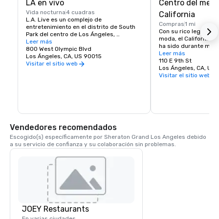
LA en vivo
Centro del merc
Vida nocturna
4 cuadras
California
L.A. Live es un complejo de 
Compras
1 mi
entretenimiento en el distrito de South 
Con su rico legado en 
Park del centro de Los Ángeles, 
moda, el California M
California. Se encuentra junto al Staples 
Leer más
ha sido durante much
Center y al centro de convenciones de 
800 West Olympic Blvd
destino emblemático 
Leer más
Los Ángeles.

Los Ángeles, CA, US 90015
eventos de primer niv
110 E 9th St
Visitar el sitio web
conferencias, seminar
Los Ángeles, CA, US
L.A. Live tiene restaurantes, bares, 
comerciales, ceremon
Visitar el sitio web
bolera, discoteca, Museo Grammy y una 
premios, ventanas em
sala de cine.
exposiciones de arte,
compras, desfiles de
los medios de comuni
filmaciones.

Vendedores recomendados
Tras una impresionan
250 millones de dóla
Escogido(s) específicamente por Sheraton Grand Los Angeles debido 
por parte de Brookfie
a su servicio de confianza y su colaboración sin problemas.
ha anunciado un CMC
renovado como el nue
referencia de Los Áng
espacios para evento
creativos.
JOEY Restaurants
En varias ciudades