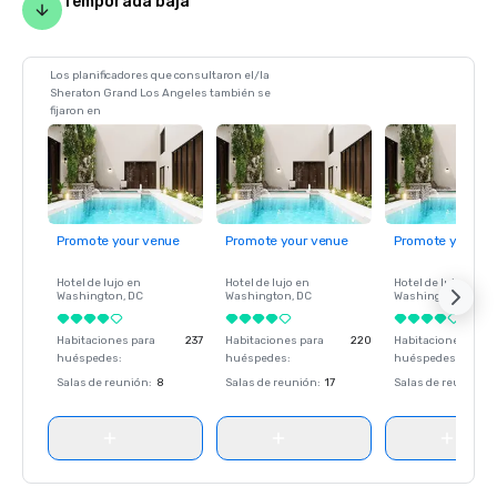
Temporada baja
Los planificadores que consultaron el/la
Sheraton Grand Los Angeles también se
fijaron en
Promote your venue
Promote your venue
Promote your ve
Hotel de lujo en
Hotel de lujo en
Hotel de lujo en
Washington
, DC
Washington
, DC
Washington
, DC
Habitaciones para
237
Habitaciones para
220
Habitaciones para
huéspedes
:
huéspedes
:
huéspedes
:
Salas de reunión
:
8
Salas de reunión
:
17
Salas de reunión
: