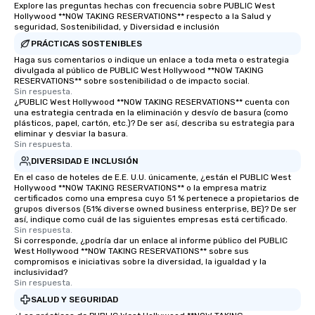
Explore las preguntas hechas con frecuencia sobre PUBLIC West
Hollywood **NOW TAKING RESERVATIONS** respecto a la Salud y
seguridad, Sostenibilidad, y Diversidad e inclusión
PRÁCTICAS SOSTENIBLES
Haga sus comentarios o indique un enlace a toda meta o estrategia
divulgada al público de PUBLIC West Hollywood **NOW TAKING
RESERVATIONS** sobre sostenibilidad o de impacto social.
Sin respuesta.
¿PUBLIC West Hollywood **NOW TAKING RESERVATIONS** cuenta con
una estrategia centrada en la eliminación y desvío de basura (como
plásticos, papel, cartón, etc.)? De ser así, describa su estrategia para
eliminar y desviar la basura.
Sin respuesta.
DIVERSIDAD E INCLUSIÓN
En el caso de hoteles de E.E. U.U. únicamente, ¿están el PUBLIC West
Hollywood **NOW TAKING RESERVATIONS** o la empresa matriz
certificados como una empresa cuyo 51 % pertenece a propietarios de
grupos diversos (51% diverse owned business enterprise, BE)? De ser
así, indique como cuál de las siguientes empresas está certificado.
Sin respuesta.
Si corresponde, ¿podría dar un enlace al informe público del PUBLIC
West Hollywood **NOW TAKING RESERVATIONS** sobre sus
compromisos e iniciativas sobre la diversidad, la igualdad y la
inclusividad?
Sin respuesta.
SALUD Y SEGURIDAD