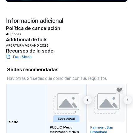
across multiple time zones. Let’s craft
something extraordinary together—
contact us today!
Información adicional
Política de cancelación
48 horas
Additional details
APERTURA VERANO 2026
Recursos de la sede
Fact Sheet
Sedes recomendadas
Hay otras 24 sedes que coinciden con sus requisitos
Sede actual
Sede
PUBLIC West
Fairmont San
Removed from
Hollywood **NOW
Francisco