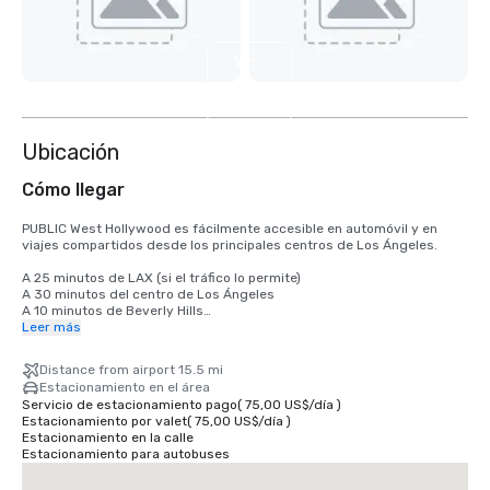
Ver
3
más
Ubicación
Cómo llegar
PUBLIC West Hollywood es fácilmente accesible en automóvil y en 
viajes compartidos desde los principales centros de Los Ángeles.

A 25 minutos de LAX (si el tráfico lo permite)

A 30 minutos del centro de Los Ángeles

A 10 minutos de Beverly Hills

A 10 minutos de Hollywood

Leer más
El servicio de traslado compartido y de traslado en coche está 
Distance from airport 15.5 mi
disponible directamente en la entrada del hotel, en Sunset Boulevard. 

Estacionamiento en el área
El servicio de aparcacoches está disponible en el sitio.
Servicio de estacionamiento pago
(
75,00 US$
/
día
)
Estacionamiento por valet
(
75,00 US$
/
día
)
Estacionamiento en la calle
Estacionamiento para autobuses