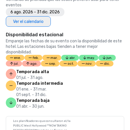
eventos
6 ago. 2026 - 31 dic. 2026
Ver el calendario
Disponibilidad estacional
Empareje las fechas de su evento con la disponibilidad de este
hotel. Las estaciones bajas tienden a tener mejor
disponibilidad.
ene.
feb.
mar.
abr.
may.
jun.
jul.
ago.
sep.
oct.
nov.
dic.
Temporada alta
01 jul. - 31 ago.
Temporada intermedia
01 ene. - 31 mar.
01 sept. - 31 dic.
Temporada baja
01 abr. - 30 jun.
Los planificadores que consultaron el/la
PUBLIC West Hollywood **NOW TAKING