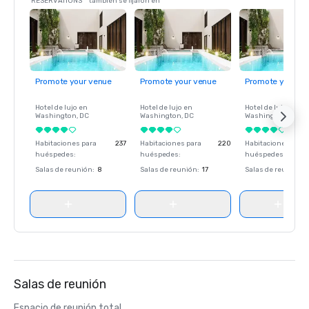
RESERVATIONS** también se fijaron en
Promote your venue
Promote your venue
Promote your ve
Hotel de lujo en
Hotel de lujo en
Hotel de lujo en
Washington
, DC
Washington
, DC
Washington
, DC
Habitaciones para
237
Habitaciones para
220
Habitaciones para
huéspedes
:
huéspedes
:
huéspedes
:
Salas de reunión
:
8
Salas de reunión
:
17
Salas de reunión
:
Salas de reunión
Espacio de reunión total