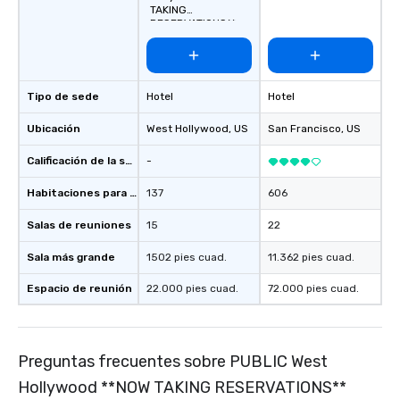
favorites
TAKING
RESERVATIONS**
Tipo de sede
Hotel
Hotel
Ubicación
West Hollywood
, US
San Francisco
, US
Calificación de la sede
-
Habitaciones para huéspedes
137
606
Salas de reuniones
15
22
Sala más grande
1502 pies cuad.
11.362 pies cuad.
Espacio de reunión
22.000 pies cuad.
72.000 pies cuad.
Preguntas frecuentes sobre PUBLIC West
Hollywood **NOW TAKING RESERVATIONS**