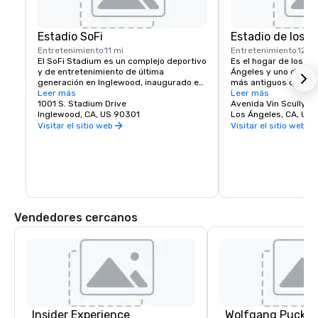
Estadio SoFi
Estadio de los 
Entretenimiento
11 mi
Entretenimiento
12 mi
El SoFi Stadium es un complejo deportivo 
Es el hogar de los Do
y de entretenimiento de última 
Ángeles y uno de los 
generación en Inglewood, inaugurado en 
más antiguos que aún 
2020. Es el hogar de Los Angeles Rams y 
Leer más
Grandes Ligas de Béi
Leer más
Los Angeles Chargers, y es uno de los 
1001 S. Stadium Drive
Avenida Vin Scully 1
lugares más avanzados del mundo.
Inglewood, CA, US 90301
Los Ángeles, CA, US
Visitar el sitio web
Visitar el sitio web
Vendedores cercanos
Insider Experience
Wolfgang Puck C