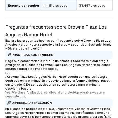
Espacio de reunión
14.115 pies cuad.
33.457 pies cuad.
Preguntas frecuentes sobre Crowne Plaza Los
Angeles Harbor Hotel
Explore las preguntas hechas con frecuencia sobre Crowne Plaza Los
Angeles Harbor Hotel respecto a la Salud y seguridad, Sostenibilidad,
y Diversidad e inclusión
PRÁCTICAS SOSTENIBLES
Haga sus comentarios o indique un enlace a toda meta o estrategia
divulgada al público de Crowne Plaza Los Angeles Harbor Hotel sobre
sostenibilidad o de impacto social.
NA
¿Crowne Plaza Los Angeles Harbor Hotel cuenta con una estrategia
centrada en la eliminación y desvío de basura (como plásticos, papel,
cartón, etc.)? De ser así, describa su estrategia para eliminar y
desviar la basura.
Yes, We classify plastics, cardboard and biodegradeable waste in 
separate bins
DIVERSIDAD E INCLUSIÓN
En el caso de hoteles de E.E. U.U. únicamente, ¿están el Crowne Plaza
Los Angeles Harbor Hotel o la empresa matriz certificados como una
empresa cuyo 51 % pertenece a propietarios de grupos diversos (51%