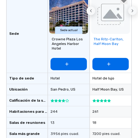
Sede actual
Sede
Crowne Plaza Los
The Ritz-Carlton,
Removed from
Angeles Harbor
Half Moon Bay
favorites
Hotel
Tipo de sede
Hotel
Hotel de lujo
Ubicación
San Pedro
, US
Half Moon Bay
, US
Calificación de la sede
Habitaciones para huéspedes
244
261
Salas de reuniones
13
18
Sala más grande
3956 pies cuad.
7200 pies cuad.