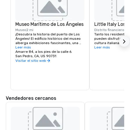
Museo Marítimo de Los Ángeles
Little Italy Los 
Museo
2 mi
Distrito financiero
1 m
¡Descubra la historia del puerto de Los 
Tanto los residentes 
Ángeles! El edificio histórico del museo 
pueden disfrutar de l
alberga exhibiciones fascinantes, una 
cultura italiana a trav
biblioteca de investigación, una estación 
Leer más
hospitalidad, las com
Leer más
de radioaficionados y una tienda de 
Amarre 84, a los pies de la calle 6.
culturales. Ubicado ju
regalos.
San Pedro, CA, US 90731
del último enclave étn
italoamericanos que 
Visitar el sitio web
Ángeles, San Pedro ti
de historia italiana a
raíces.
Vendedores cercanos