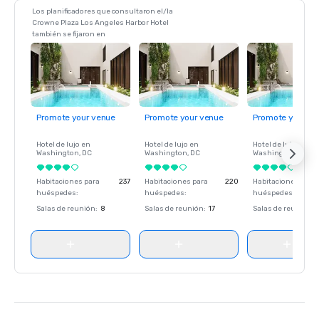
Los planificadores que consultaron el/la
Crowne Plaza Los Angeles Harbor Hotel
también se fijaron en
Promote your venue
Promote your venue
Promote your ve
Hotel de lujo en
Hotel de lujo en
Hotel de lujo en
Washington
, DC
Washington
, DC
Washington
, DC
Habitaciones para
237
Habitaciones para
220
Habitaciones para
huéspedes
:
huéspedes
:
huéspedes
:
Salas de reunión
:
8
Salas de reunión
:
17
Salas de reunión
: