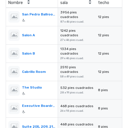
Nombre
sala
techo
3956 pies
San Pedro Ballroom
cuadrados
12 pies
87 x 46 pies cuad.
1242 pies
Salon A
cuadrados
12 pies
27 x 46 pies cuad.
1334 pies
Salon B
cuadrados
12 pies
29 x 46 pies cuad.
2510 pies
Cabrillo Room
cuadrados
12 pies
58 x 49 pies cuad.
The Studio
532 pies cuadrados
8 pies
28 x 19 pies cuad.
Executive Boardroom
468 pies cuadrados
8 pies
26 x 18 pies cuad.
468 pies cuadrados
Suite 205, 209, 215, 219, 223 and 1014
8 pies