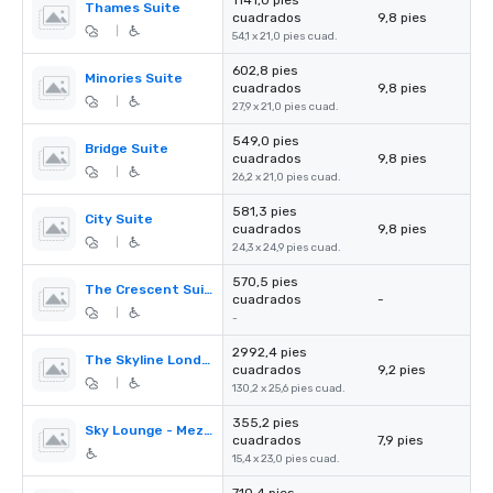
1141,0 pies
Thames Suite
cuadrados
9,8 pies
|
54,1 x 21,0 pies cuad.
602,8 pies
Minories Suite
cuadrados
9,8 pies
|
27,9 x 21,0 pies cuad.
549,0 pies
Bridge Suite
cuadrados
9,8 pies
|
26,2 x 21,0 pies cuad.
581,3 pies
City Suite
cuadrados
9,8 pies
|
24,3 x 24,9 pies cuad.
570,5 pies
The Crescent Suite
cuadrados
-
|
-
2992,4 pies
The Skyline London
cuadrados
9,2 pies
|
130,2 x 25,6 pies cuad.
355,2 pies
Sky Lounge - Mezzanine
cuadrados
7,9 pies
15,4 x 23,0 pies cuad.