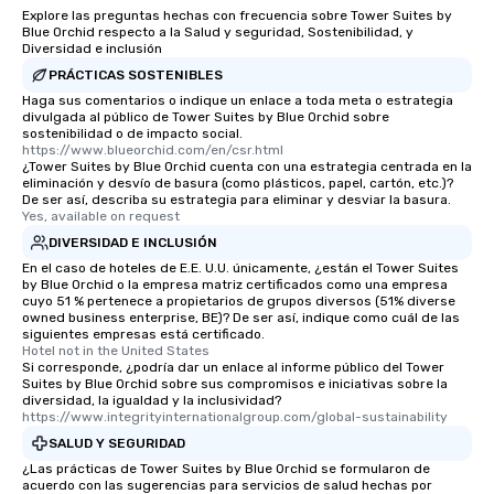
Explore las preguntas hechas con frecuencia sobre Tower Suites by
Blue Orchid respecto a la Salud y seguridad, Sostenibilidad, y
Diversidad e inclusión
PRÁCTICAS SOSTENIBLES
Haga sus comentarios o indique un enlace a toda meta o estrategia
divulgada al público de Tower Suites by Blue Orchid sobre
sostenibilidad o de impacto social.
https://www.blueorchid.com/en/csr.html
¿Tower Suites by Blue Orchid cuenta con una estrategia centrada en la
eliminación y desvío de basura (como plásticos, papel, cartón, etc.)?
De ser así, describa su estrategia para eliminar y desviar la basura.
Yes, available on request
DIVERSIDAD E INCLUSIÓN
En el caso de hoteles de E.E. U.U. únicamente, ¿están el Tower Suites
by Blue Orchid o la empresa matriz certificados como una empresa
cuyo 51 % pertenece a propietarios de grupos diversos (51% diverse
owned business enterprise, BE)? De ser así, indique como cuál de las
siguientes empresas está certificado.
Hotel not in the United States
Si corresponde, ¿podría dar un enlace al informe público del Tower
Suites by Blue Orchid sobre sus compromisos e iniciativas sobre la
diversidad, la igualdad y la inclusividad?
https://www.integrityinternationalgroup.com/global-sustainability
SALUD Y SEGURIDAD
¿Las prácticas de Tower Suites by Blue Orchid se formularon de
acuerdo con las sugerencias para servicios de salud hechas por