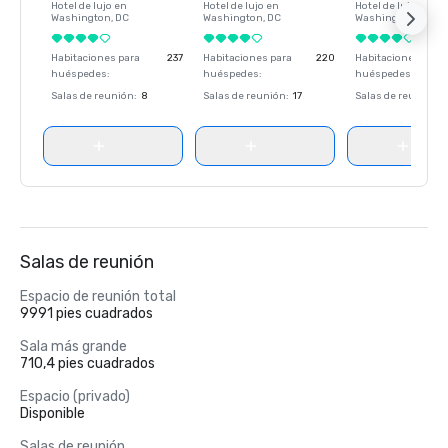
Hotel de lujo en
Hotel de lujo en
Hotel de lujo en
Washington
, DC
Washington
, DC
Washington
, DC
Habitaciones para
237
Habitaciones para
220
Habitaciones para
huéspedes
:
huéspedes
:
huéspedes
:
Salas de reunión
:
8
Salas de reunión
:
17
Salas de reunión
:
Salas de reunión
Espacio de reunión total
9991 pies cuadrados
Sala más grande
710,4 pies cuadrados
Espacio (privado)
Disponible
Salas de reunión