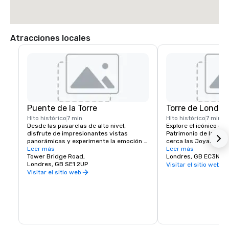
Atracciones locales
Puente de la Torre
Torre de Londre
Hito histórico
7 min
Hito histórico
7 min
Desde las pasarelas de alto nivel, 
Explore el icónico cas
disfrute de impresionantes vistas 
Patrimonio de la Hum
panorámicas y experimente la emoción 
cerca las Joyas de la
de ver la vida londinense a través del 
Leer más
del Jubileo de Platino
Leer más
suelo de cristal.
Tower Bridge Road,
legendarios Guardian
Londres, GB EC3N 4
Londres, GB SE1 2UP
Yeoman y vea la Torr
Visitar el sitio web
Visitar el sitio web