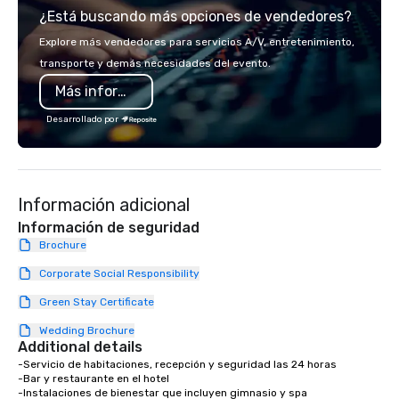
¿Está buscando más opciones de vendedores?
you will know quality when you travel
with La Costa Limousine.
Explore más vendedores para servicios A/V, entretenimiento,
transporte y demás necesidades del evento.
Más información
Desarrollado por
Información adicional
Información de seguridad
Brochure
Corporate Social Responsibility
Green Stay Certificate
Wedding Brochure
Additional details
-Servicio de habitaciones, recepción y seguridad las 24 horas 

-Bar y restaurante en el hotel

-Instalaciones de bienestar que incluyen gimnasio y spa 
