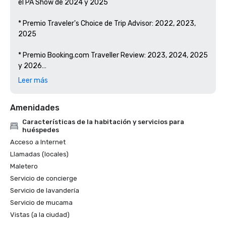
el PA Show de 2024 y 2025

* Premio Traveler's Choice de Trip Advisor: 2022, 2023, 
2025

* Premio Booking.com Traveller Review: 2023, 2024, 2025 
y 2026

Leer más
* Sostenibilidad 

Amenidades
En Blue Orchid Hotels, reconocemos la importancia de 
respetar, cuidar y abordar de manera proactiva los 
Características de la habitación y servicios para
problemas sociales, económicos y ambientales dentro de 
huéspedes
nuestras comunidades locales y en todo el mundo. 
Acceso a Internet
Nuestro objetivo es fomentar y ejecutar activamente 
Llamadas (locales)
nuestros principios e iniciativas de RSE en todo lo que 
Maletero
hacemos.

Servicio de concierge
Servicio de lavandería
Nuestro enfoque empresarial se basa en creencias que 
Servicio de mucama
buscan integrar y mantener prácticas que promuevan 
una contribución positiva a la vida local, al tiempo que 
Vistas (a la ciudad)
buscamos formas innovadoras de minimizar el impacto 