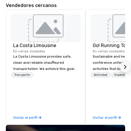
Vendedores cercanos
La Costa Limousine
Go! Running Tour
En varias ciudades
En varias ciudades
La Costa Limousine provides safe,
Sustainable and healt
clean and reliable chauffeured
conference unforgetta
transportation. We achieve this goal
activities that boost 
with highly trained chauffeurs, the
lower carbon footprint
Transporte
Actividad
Espectácul
newest vehicles available and a
world on the run with e
commitment to Five Star service. The
running guides.
difference between La Costa
Limousine and other companies can
be explained using one word – quality.
From our perfectly maintained fleet of
Visitar el perfil
Visitar el perfil
late model luxury vehicles to the
highly experienced and professional
team of chauffeurs and support staff;