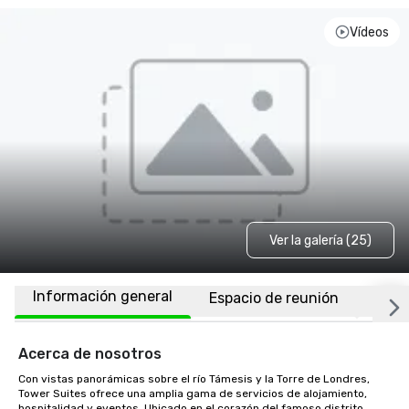
Vídeos
Ver la galería (25)
Información general
Espacio de reunión
Habi
Acerca de nosotros
Con vistas panorámicas sobre el río Támesis y la Torre de Londres, 
Tower Suites ofrece una amplia gama de servicios de alojamiento, 
hospitalidad y eventos. Ubicado en el corazón del famoso distrito 