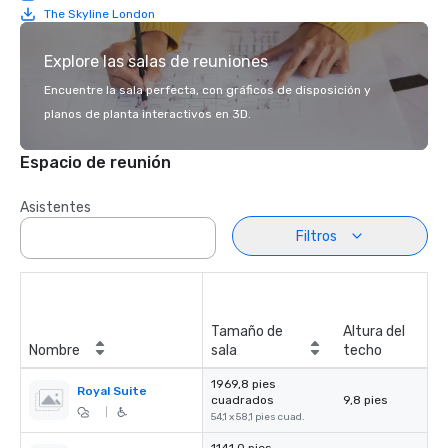
The Skyline London
Explore las salas de reuniones
Encuentre la sala perfecta, con gráficos de disposición y
planos de planta interactivos en 3D.
Espacio de reunión
Asistentes
Filtros
Tamaño de
Altura del
Nombre
sala
techo
1969,8 pies
Royal Suite
cuadrados
9,8 pies
|
54,1 x 58,1 pies cuad.