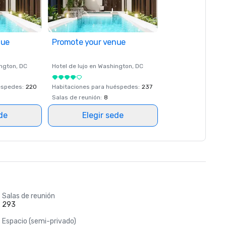
nue
Promote your venue
ngton
, DC
Hotel de lujo en
Washington
, DC
éspedes
:
220
Habitaciones para huéspedes
:
237
Salas de reunión
:
8
ede
Elegir sede
Salas de reunión
293
Espacio (semi-privado)