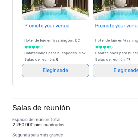
Promote your venue
Promote your venu
Hotel de lujo en
Washington
, DC
Hotel de lujo en
Washing
Habitaciones para huéspedes
:
237
Habitaciones para hué
Salas de reunión
:
8
Salas de reunión
:
17
Elegir sede
Elegir sed
Salas de reunión
Espacio de reunión total
2.250.000 pies cuadrados
Segunda sala más grande