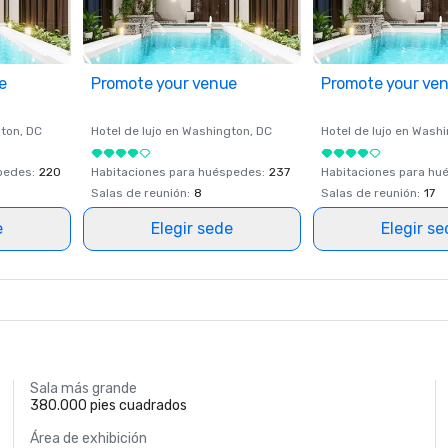
e
Promote your venue
Promote your ve
ton
, DC
Hotel de lujo en
Washington
, DC
Hotel de lujo en
Washi
spedes
:
220
Habitaciones para huéspedes
:
237
Habitaciones para hu
Salas de reunión
:
8
Salas de reunión
:
17
e
Elegir sede
Elegir s
Sala más grande
380.000 pies cuadrados
Área de exhibición