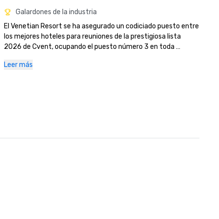
Galardones de la industria
El Venetian Resort se ha asegurado un codiciado puesto entre 
los mejores hoteles para reuniones de la prestigiosa lista 
2026 de Cvent, ocupando el puesto número 3 en toda 
Norteamérica y como el mejor hotel de Las Vegas. 

Leer más
The Palazzo y The Venetian fueron nombrados entre los 5 
mejores hoteles de Las Vegas en los premios Condé Nast 
Traveler Readers' Choice de 2025. Además de este 
importante reconocimiento, The Palazzo at The Venetian ha 
recibido la prestigiosa Triple Corona de la Condé Nast Traveler, 
una distinción de élite que se otorga a los hoteles y centros 
turísticos que tienen

ganó los tres premios principales de la publicación: la Hot List, 
la Gold List y los Readers' Choice Awards, en las últimas tres 
décadas. Actualmente, menos de 400 propiedades en todo el 
mundo ostentan este estatus, lo que lo convierte en uno de 
los más altos honores en la industria de la hospitalidad de lujo.