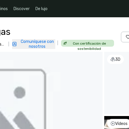
inos
Discover
De lujo
gas
Comuníquese con
|
Con certificación de
s
|
nosotros
sostenibilidad
3D
Vídeos