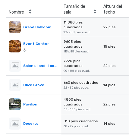
Tamaño de
Altura del
Nombre
sala
techo
11.880 pies
Grand Ballroom
cuadrados
22 pies
135 x 88 pies cuad.
9605 pies
Event Center
cuadrados
15 pies
113 x 85 pies cuad.
7920 pies
Salons I and II combined
cuadrados
22 pies
90 x 88 pies cuad.
660 pies cuadrados
Olive Grove
14 pies
22 x 30 pies cuad.
4800 pies
Pavilion
cuadrados
22 pies
48 x 100 pies cuad.
810 pies cuadrados
Deserto
14 pies
30 x 27 pies cuad.