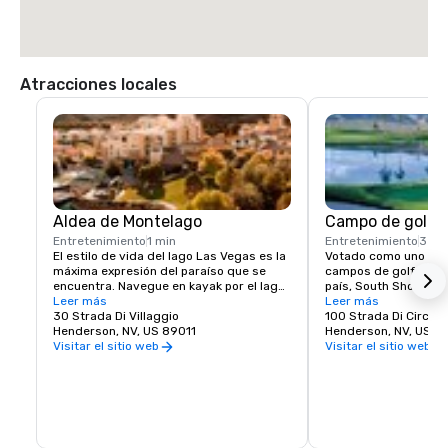
Atracciones locales
Aldea de Montelago
Campo de golf 
Entretenimiento
1 min
Entretenimiento
3 mi
El estilo de vida del lago Las Vegas es la 
Votado como uno de l
máxima expresión del paraíso que se 
campos de golf de Es
encuentra. Navegue en kayak por el lago 
país, South Shore es
de 320 acres o descubra la diversión de 
Leer más
que ha proporcionado
Leer más
una tabla de remo de pie. Relájese en un 
30 Strada Di Villaggio
limitada de horarios d
100 Strada Di Circolo
día soleado con un paseo en Duffy Boat o 
Henderson, NV, US 89011
huéspedes de nuestro
Henderson, NV, US 8
experimente la emoción de un flyboard o 
con vistas al agua y a
Visitar el sitio web
Visitar el sitio web
una mochila propulsora. Un puerto 
Vegas, el campo ofrec
deportivo de servicio completo significa 
excelente para los gol
que puede deslizarse hacia el atardecer 
hándicaps.
en un crucero festivo en yate para esa 
ocasión especial. ¡Te espera tu estilo de 
vida de aventura, ocio y recreación! 
