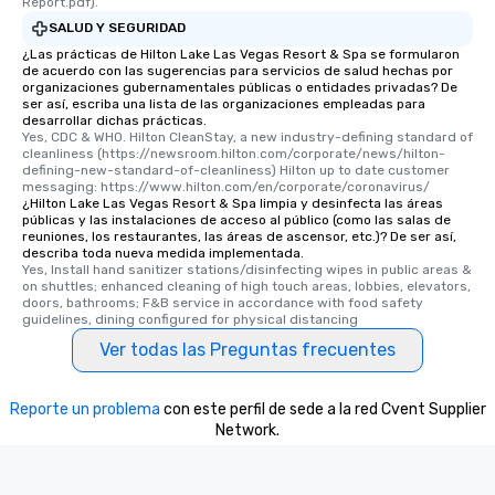
Report.pdf).
SALUD Y SEGURIDAD
¿Las prácticas de Hilton Lake Las Vegas Resort & Spa se formularon
de acuerdo con las sugerencias para servicios de salud hechas por
organizaciones gubernamentales públicas o entidades privadas? De
ser así, escriba una lista de las organizaciones empleadas para
desarrollar dichas prácticas.
Yes, CDC & WHO. Hilton CleanStay, a new industry-defining standard of 
cleanliness (https://newsroom.hilton.com/corporate/news/hilton-
defining-new-standard-of-cleanliness) Hilton up to date customer 
messaging: https://www.hilton.com/en/corporate/coronavirus/
¿Hilton Lake Las Vegas Resort & Spa limpia y desinfecta las áreas
públicas y las instalaciones de acceso al público (como las salas de
reuniones, los restaurantes, las áreas de ascensor, etc.)? De ser así,
describa toda nueva medida implementada.
Yes, Install hand sanitizer stations/disinfecting wipes in public areas & 
on shuttles; enhanced cleaning of high touch areas, lobbies, elevators, 
doors, bathrooms; F&B service in accordance with food safety 
guidelines, dining configured for physical distancing
Ver todas las Preguntas frecuentes
Reporte un problema
con este perfil de sede a la red Cvent Supplier
Network.