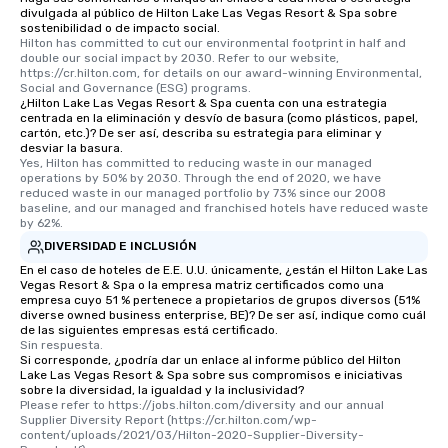
divulgada al público de Hilton Lake Las Vegas Resort & Spa sobre
sostenibilidad o de impacto social.
Hilton has committed to cut our environmental footprint in half and 
double our social impact by 2030. Refer to our website, 
https://cr.hilton.com, for details on our award-winning Environmental, 
Social and Governance (ESG) programs.
¿Hilton Lake Las Vegas Resort & Spa cuenta con una estrategia
centrada en la eliminación y desvío de basura (como plásticos, papel,
cartón, etc.)? De ser así, describa su estrategia para eliminar y
desviar la basura.
Yes, Hilton has committed to reducing waste in our managed 
operations by 50% by 2030. Through the end of 2020, we have 
reduced waste in our managed portfolio by 73% since our 2008 
baseline, and our managed and franchised hotels have reduced waste 
by 62%.
DIVERSIDAD E INCLUSIÓN
En el caso de hoteles de E.E. U.U. únicamente, ¿están el Hilton Lake Las
Vegas Resort & Spa o la empresa matriz certificados como una
empresa cuyo 51 % pertenece a propietarios de grupos diversos (51%
diverse owned business enterprise, BE)? De ser así, indique como cuál
de las siguientes empresas está certificado.
Sin respuesta.
Si corresponde, ¿podría dar un enlace al informe público del Hilton
Lake Las Vegas Resort & Spa sobre sus compromisos e iniciativas
sobre la diversidad, la igualdad y la inclusividad?
Please refer to https://jobs.hilton.com/diversity and our annual 
Supplier Diversity Report (https://cr.hilton.com/wp-
content/uploads/2021/03/Hilton-2020-Supplier-Diversity-