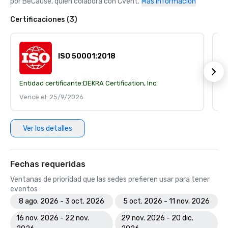
por BeCause, quien colabora con Cvent.
Más información
Certificaciones (3)
ISO 50001:2018
Entidad certificante:
DEKRA Certification, Inc.
En
Vence el: 25/9/2026
V
Ver los detalles
Fechas requeridas
Ventanas de prioridad que las sedes prefieren usar para tener
eventos
8 ago. 2026 - 3 oct. 2026
5 oct. 2026 - 11 nov. 2026
16 nov. 2026 - 22 nov.
29 nov. 2026 - 20 dic.