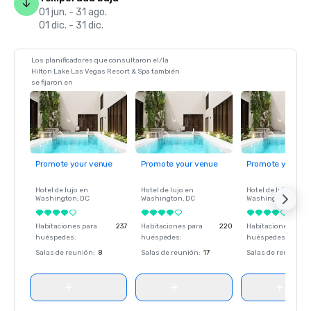
01 jun. - 31 ago.
01 dic. - 31 dic.
Los planificadores que consultaron el/la
Hilton Lake Las Vegas Resort & Spa también
se fijaron en
Promote your venue
Promote your venue
Promote your ve
Hotel de lujo en
Hotel de lujo en
Hotel de lujo en
Washington
, DC
Washington
, DC
Washington
, DC
Habitaciones para
237
Habitaciones para
220
Habitaciones para
huéspedes
:
huéspedes
:
huéspedes
:
Salas de reunión
:
8
Salas de reunión
:
17
Salas de reunión
: