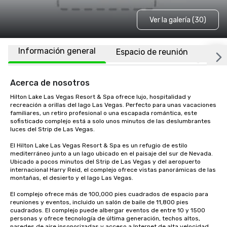
Ver la galería (30)
Información general
Espacio de reunión
Habi
Acerca de nosotros
Hilton Lake Las Vegas Resort & Spa ofrece lujo, hospitalidad y 
recreación a orillas del lago Las Vegas. Perfecto para unas vacaciones 
familiares, un retiro profesional o una escapada romántica, este 
sofisticado complejo está a solo unos minutos de las deslumbrantes 
luces del Strip de Las Vegas.

El Hilton Lake Las Vegas Resort & Spa es un refugio de estilo 
mediterráneo junto a un lago ubicado en el paisaje del sur de Nevada. 
Ubicado a pocos minutos del Strip de Las Vegas y del aeropuerto 
internacional Harry Reid, el complejo ofrece vistas panorámicas de las 
montañas, el desierto y el lago Las Vegas.

El complejo ofrece más de 100,000 pies cuadrados de espacio para 
reuniones y eventos, incluido un salón de baile de 11,800 pies 
cuadrados. El complejo puede albergar eventos de entre 10 y 1500 
personas y ofrece tecnología de última generación, techos altos, 
paredes de aire insonorizadas y acceso a Internet de alta velocidad. 