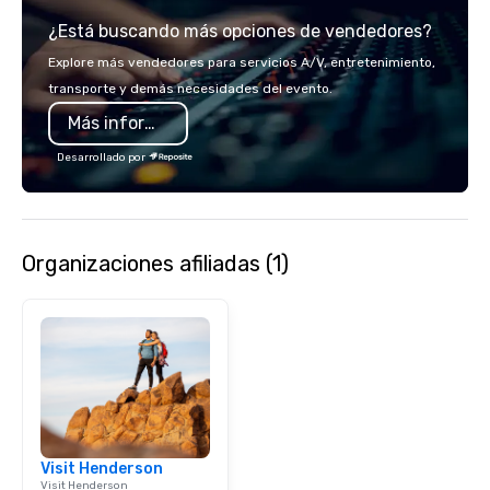
Chocolates leaves a la
¿Está buscando más opciones de vendedores?
impression. We also p
sleeves for our chocol
Explore más vendedores para servicios A/V, entretenimiento,
you to create a truly u
transporte y demás necesidades del evento.
any event. Enjoy our w
Más información
service and an elevat
experience that sets yo
Desarrollado por
Organizaciones afiliadas (1)
Visit Henderson
Visit Henderson