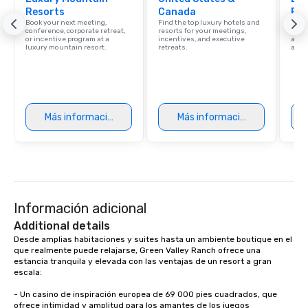
Resorts
Canada
Res
Book your next meeting,
Find the top luxury hotels and
Explo
conference, corporate retreat,
resorts for your meetings,
with 
or incentive program at a
incentives, and executive
and 
luxury mountain resort.
retreats.
amen
Más información
Más información
Información adicional
Additional details
Desde amplias habitaciones y suites hasta un ambiente boutique en el 
que realmente puede relajarse, Green Valley Ranch ofrece una 
estancia tranquila y elevada con las ventajas de un resort a gran 
escala:

- Un casino de inspiración europea de 69 000 pies cuadrados, que 
ofrece intimidad y amplitud para los amantes de los juegos
