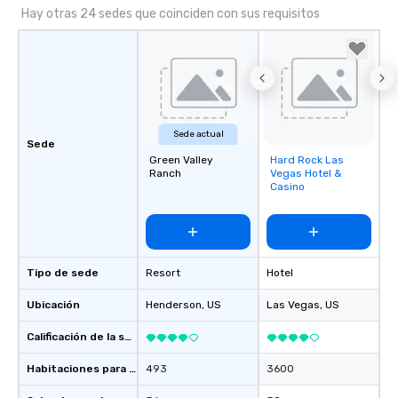
Hay otras 24 sedes que coinciden con sus requisitos
Sede actual
Sede
Green Valley
Hard Rock Las
Removed from
Ranch
Vegas Hotel &
favorites
Casino
Tipo de sede
Resort
Hotel
Ubicación
Henderson
, US
Las Vegas
, US
Calificación de la sede
Habitaciones para huéspedes
493
3600