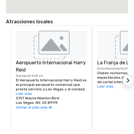
Atracciones locales
Aeropuerto Internacional Harry
La Franja de La
Entretenimiento
9 mi
Reid
Clubes nocturnos, con
Aeropuerto
8 mi
espectáculos de prod
El Aeropuerto Internacional Harry Reid es 
de cartel internacion
el principal aeropuerto comercial que 
de la escena del entr
Leer más
presta servicio a Las Vegas y al condado 
Vegas. Si te gusta el r
de Clark, Nevada, Estados Unidos. El 
Leer más
techno, la música popu
aeropuerto está a cinco millas al sur del 
5757 Wayne Newton Blvd
vida nocturna de Las 
centro de Las Vegas, en el área no 
Las Vegas, NV, US 89119
lugar para ti. Green V
incorporada de Paradise en el condado 
Visitar el sitio web
un servicio de transpo
de Clark.
aeropuerto para los h
que funciona en un ho