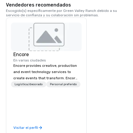
Vendedores recomendados
Escogido(s) específicamente por Green Valley Ranch debido a su 
servicio de confianza y su colaboración sin problemas.
Encore
En varias ciudades
Encore provides creative, production
and event technology services to
create events that transform. Encore
creates memorable event experiences
Logística/decorado
Personal preferido
that engage and transform
organizations. As the global leader for
event technology and production
services, Encore’s team of creators,
innovators and experts deliver real
results through strategy and
Visitar el perfil
creative, advanced technology,