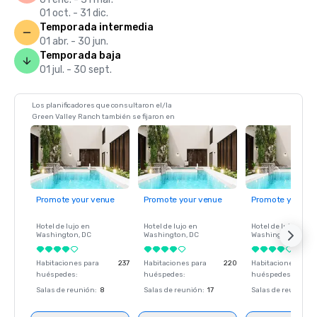
01 oct. - 31 dic.
Temporada intermedia
01 abr. - 30 jun.
Temporada baja
01 jul. - 30 sept.
Los planificadores que consultaron el/la
Green Valley Ranch también se fijaron en
Promote your venue
Promote your venue
Promote your ve
Hotel de lujo en
Hotel de lujo en
Hotel de lujo en
Washington
, DC
Washington
, DC
Washington
, DC
Habitaciones para
237
Habitaciones para
220
Habitaciones para
huéspedes
:
huéspedes
:
huéspedes
:
Salas de reunión
:
8
Salas de reunión
:
17
Salas de reunión
: