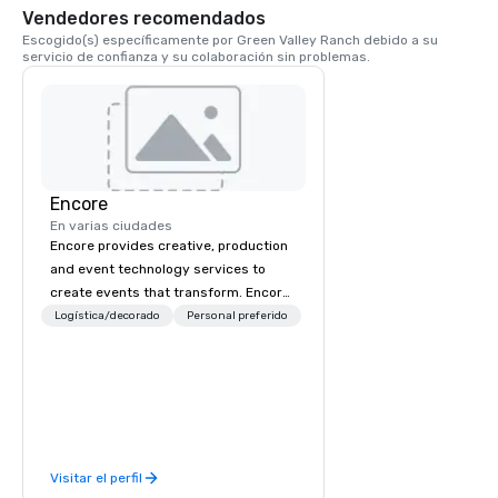
Vendedores recomendados
Escogido(s) específicamente por Green Valley Ranch debido a su 
servicio de confianza y su colaboración sin problemas.
Encore
En varias ciudades
Encore provides creative, production
and event technology services to
create events that transform. Encore
creates memorable event experiences
Logística/decorado
Personal preferido
that engage and transform
organizations. As the global leader for
event technology and production
services, Encore’s team of creators,
innovators and experts deliver real
results through strategy and
Visitar el perfil
creative, advanced technology,