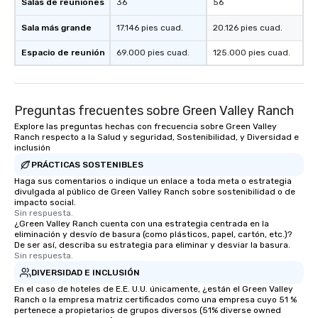
Salas de reuniones
36
56
Sala más grande
17.146 pies cuad.
20.126 pies cuad.
Espacio de reunión
69.000 pies cuad.
125.000 pies cuad.
Preguntas frecuentes sobre Green Valley Ranch
Explore las preguntas hechas con frecuencia sobre Green Valley
Ranch respecto a la Salud y seguridad, Sostenibilidad, y Diversidad e
inclusión
PRÁCTICAS SOSTENIBLES
Haga sus comentarios o indique un enlace a toda meta o estrategia
divulgada al público de Green Valley Ranch sobre sostenibilidad o de
impacto social.
Sin respuesta.
¿Green Valley Ranch cuenta con una estrategia centrada en la
eliminación y desvío de basura (como plásticos, papel, cartón, etc.)?
De ser así, describa su estrategia para eliminar y desviar la basura.
Sin respuesta.
DIVERSIDAD E INCLUSIÓN
En el caso de hoteles de E.E. U.U. únicamente, ¿están el Green Valley
Ranch o la empresa matriz certificados como una empresa cuyo 51 %
pertenece a propietarios de grupos diversos (51% diverse owned