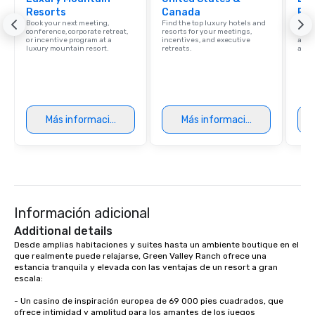
Resorts
Canada
Res
Book your next meeting,
Find the top luxury hotels and
Explo
conference, corporate retreat,
resorts for your meetings,
with 
or incentive program at a
incentives, and executive
and 
luxury mountain resort.
retreats.
amen
Más información
Más información
Información adicional
Additional details
Desde amplias habitaciones y suites hasta un ambiente boutique en el 
que realmente puede relajarse, Green Valley Ranch ofrece una 
estancia tranquila y elevada con las ventajas de un resort a gran 
escala:

- Un casino de inspiración europea de 69 000 pies cuadrados, que 
ofrece intimidad y amplitud para los amantes de los juegos
