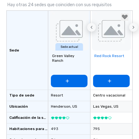
Hay otras 24 sedes que coinciden con sus requisitos
Sede actual
Sede
Green Valley
Red Rock Resort
Removed from
Ranch
favorites
Tipo de sede
Resort
Centro vacacional
Ubicación
Henderson
, US
Las Vegas
, US
Calificación de la sede
Habitaciones para huéspedes
493
795