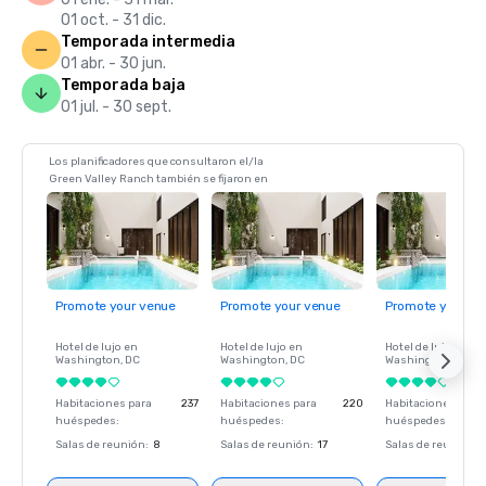
01 oct. - 31 dic.
Temporada intermedia
01 abr. - 30 jun.
Temporada baja
01 jul. - 30 sept.
Los planificadores que consultaron el/la
Green Valley Ranch también se fijaron en
Promote your venue
Promote your venue
Promote your ve
Hotel de lujo en
Hotel de lujo en
Hotel de lujo en
Washington
, DC
Washington
, DC
Washington
, DC
Habitaciones para
237
Habitaciones para
220
Habitaciones para
huéspedes
:
huéspedes
:
huéspedes
:
Salas de reunión
:
8
Salas de reunión
:
17
Salas de reunión
: