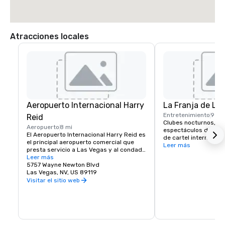
Atracciones locales
Aeropuerto Internacional Harry
La Franja de La
Entretenimiento
9 mi
Reid
Clubes nocturnos, con
Aeropuerto
8 mi
espectáculos de prod
El Aeropuerto Internacional Harry Reid es 
de cartel internacion
el principal aeropuerto comercial que 
de la escena del entr
Leer más
presta servicio a Las Vegas y al condado 
Vegas. Si te gusta el r
de Clark, Nevada, Estados Unidos. El 
Leer más
techno, la música popu
aeropuerto está a cinco millas al sur del 
5757 Wayne Newton Blvd
vida nocturna de Las 
centro de Las Vegas, en el área no 
Las Vegas, NV, US 89119
lugar para ti. Green V
incorporada de Paradise en el condado 
Visitar el sitio web
un servicio de transpo
de Clark.
aeropuerto para los h
que funciona en un ho