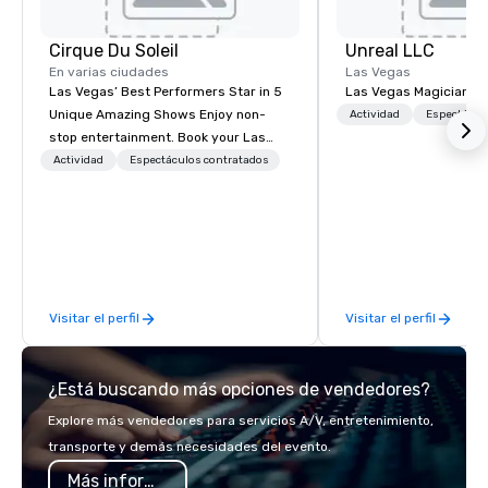
Cirque Du Soleil
Unreal LLC
En varias ciudades
Las Vegas
Las Vegas’ Best Performers Star in 5
Las Vegas Magician an
Unique Amazing Shows Enjoy non-
Actividad
Espectácul
stop entertainment. Book your Las
Vegas show tickets.
Actividad
Espectáculos contratados
Visitar el perfil
Visitar el perfil
¿Está buscando más opciones de vendedores?
Explore más vendedores para servicios A/V, entretenimiento,
transporte y demás necesidades del evento.
Más información