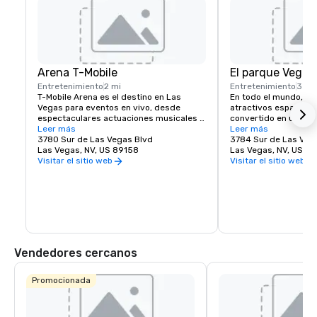
Arena T-Mobile
El parque Vegas
Entretenimiento
2 mi
Entretenimiento
3 mi
T-Mobile Arena es el destino en Las 
En todo el mundo, lo
Vegas para eventos en vivo, desde 
atractivos espacios p
espectaculares actuaciones musicales 
convertido en una ma
hasta emocionantes eventos deportivos, 
Leer más
ciudades y Las Vegas
Leer más
y establece un nuevo estándar en cuanto 
3780 Sur de Las Vegas Blvd
excepción. MGM Resor
3784 Sur de Las Veg
a lo que significa entretenimiento en la 
Las Vegas, NV, US 89158
la experiencia peatona
Las Vegas, NV, US 8
ciudad que mejor lo hace. El T-Mobile 
creando un destino d
Visitar el sitio web
Visitar el sitio web
Arena, con 20.000 asientos, organiza 
justo al lado del famo
emocionantes eventos de clase mundial 
Vegas. Ya sea que es
con algo para todos, desde UFC, boxeo, 
lugar para reunirte c
hockey, baloncesto y equitación de toros 
comer algo rápido an
hasta espectáculos de premios de alto 
espectáculo épico, Th
nivel y conciertos de primer nivel.
Arena ofrecen algo p
la energía y la emoció
imperdible de Las Ve
Vendedores cercanos
Promocionada