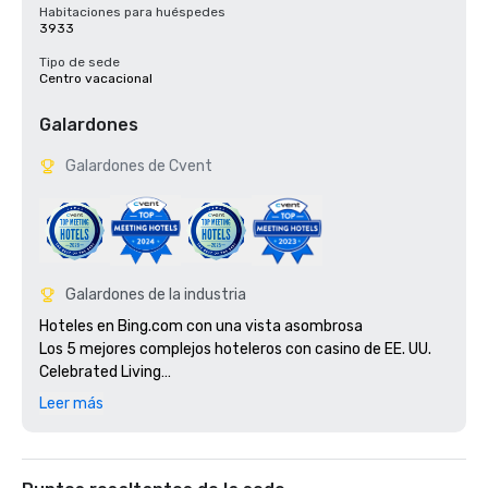
Habitaciones para huéspedes
3933
Tipo de sede
Centro vacacional
Galardones
Galardones de Cvent
Galardones de la industria
Hoteles en Bing.com con una vista asombrosa

Los 5 mejores complejos hoteleros con casino de EE. UU. 
Celebrated Living

Condé Nast Traveler: los mejores lugares para hospedarse 
Leer más
en el mundo

Ganador del premio Fodor's 100 como icono mundial

Mejor galería de arte de Las Vegas Review Journal

Las Vegas Review Journal Best Strip Hotel
