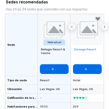
Sedes recomendadas
Hay otras 24 sedes que coinciden con sus requisitos
Sede actual
Sede
Bellagio Resort &
Durango Resort
Removed from
Casino
favorites
Tipo de sede
Resort
Hotel
Ubicación
Las Vegas
, US
Las Vegas
, US
Calificación de la sede
-
Habitaciones para huéspedes
3933
209