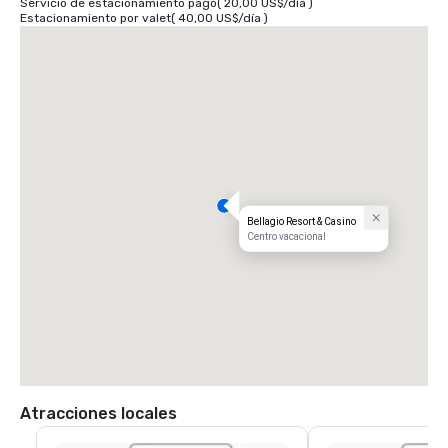
Servicio de estacionamiento pago
(
20,00 US$
/
día
)
Estacionamiento por valet
(
40,00 US$
/
día
)
Bellagio Resort & Casino
Centro vacacional
Atracciones locales