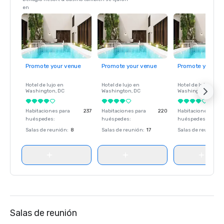
en
Promote your venue
Promote your venue
Promote your ve
Hotel de lujo en
Hotel de lujo en
Hotel de lujo en
Washington
, DC
Washington
, DC
Washington
, DC
Habitaciones para
237
Habitaciones para
220
Habitaciones para
huéspedes
:
huéspedes
:
huéspedes
:
Salas de reunión
:
8
Salas de reunión
:
17
Salas de reunión
:
Salas de reunión