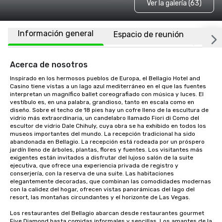
Ver la galería (63)
Información general
Espacio de reunión
Habi
Acerca de nosotros
Inspirado en los hermosos pueblos de Europa, el Bellagio Hotel and 
Casino tiene vistas a un lago azul mediterráneo en el que las fuentes 
interpretan un magnífico ballet coreografiado con música y luces. El 
vestíbulo es, en una palabra, grandioso, tanto en escala como en 
diseño. Sobre el techo de 18 pies hay un cofre lleno de la escultura de 
vidrio más extraordinaria, un candelabro llamado Fiori di Como del 
escultor de vidrio Dale Chihuly, cuya obra se ha exhibido en todos los 
museos importantes del mundo. La recepción tradicional ha sido 
abandonada en Bellagio. La recepción está rodeada por un próspero 
jardín lleno de árboles, plantas, flores y fuentes. Los visitantes más 
exigentes están invitados a disfrutar del lujoso salón de la suite 
ejecutiva, que ofrece una experiencia privada de registro y 
conserjería, con la reserva de una suite. Las habitaciones 
elegantemente decoradas, que combinan las comodidades modernas 
con la calidez del hogar, ofrecen vistas panorámicas del lago del 
resort, las montañas circundantes y el horizonte de Las Vegas. 

Los restaurantes del Bellagio abarcan desde restaurantes gourmet 
Five Diamond hasta comidas informales y sencillas. Los amantes de la 