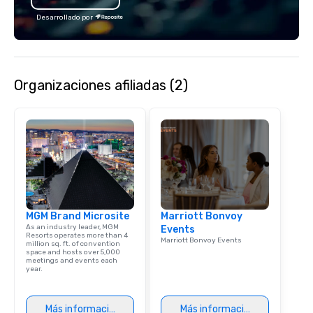
Desarrollado por
Organizaciones afiliadas (2)
MGM Brand Microsite
Marriott Bonvoy
As an industry leader, MGM
Events
Resorts operates more than 4
Marriott Bonvoy Events
million sq. ft. of convention
space and hosts over 5,000
meetings and events each
year.
Más información
Más información