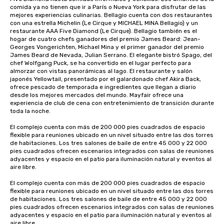
comida ya no tienen que ir a París o Nueva York para disfrutar de las 
mejores experiencias culinarias. Bellagio cuenta con dos restaurantes 
con una estrella Michelin (Le Cirque y MICHAEL MINA Bellagio) y un 
restaurante AAA Five Diamond (Le Cirque). Bellagio también es el 
hogar de cuatro chefs ganadores del premio James Beard: Jean-
Georges Vongerichten, Michael Mina y el primer ganador del premio 
James Beard de Nevada, Julian Serrano. El elegante bistró Spago, del 
chef Wolfgang Puck, se ha convertido en el lugar perfecto para 
almorzar con vistas panorámicas al lago. El restaurante y salón 
japonés Yellowtail, presentado por el galardonado chef Akira Back, 
ofrece pescado de temporada e ingredientes que llegan a diario 
desde los mejores mercados del mundo. Mayfair ofrece una 
experiencia de club de cena con entretenimiento de transición durante 
toda la noche. 

El complejo cuenta con más de 200 000 pies cuadrados de espacio 
flexible para reuniones ubicado en un nivel situado entre las dos torres 
de habitaciones. Los tres salones de baile de entre 45 000 y 22 000 
pies cuadrados ofrecen escenarios integrados con salas de reuniones 
adyacentes y espacio en el patio para iluminación natural y eventos al 
aire libre. 

El complejo cuenta con más de 200 000 pies cuadrados de espacio 
flexible para reuniones ubicado en un nivel situado entre las dos torres 
de habitaciones. Los tres salones de baile de entre 45 000 y 22 000 
pies cuadrados ofrecen escenarios integrados con salas de reuniones 
adyacentes y espacio en el patio para iluminación natural y eventos al 
aire libre. 
