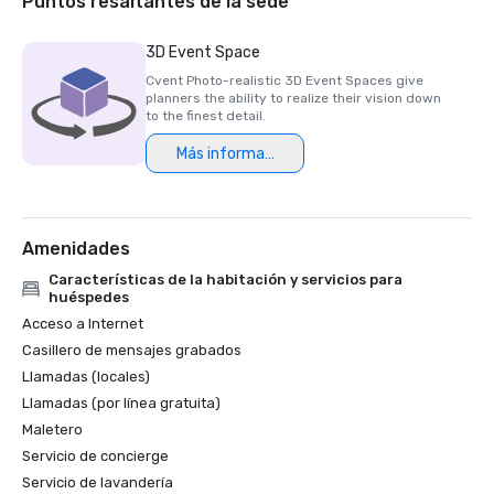
Puntos resaltantes de la sede
Premio de garantía de calidad de MLT Vacations

Orbitz Best in Stay

3D Event Space
¡Arriba! El hotel más votado de la revista en EE. UU.

Cvent Photo-realistic 3D Event Spaces give
¡Arriba! Premio Value de la revista

planners the ability to realize their vision down
La mejor atracción de USA Today: Fuentes del Bellagio

to the finest detail.
World Travel premia al mejor complejo con casinos de 
Más información
Norteamérica
Amenidades
Características de la habitación y servicios para
huéspedes
Acceso a Internet
Casillero de mensajes grabados
Llamadas (locales)
Llamadas (por línea gratuita)
Maletero
Servicio de concierge
Servicio de lavandería