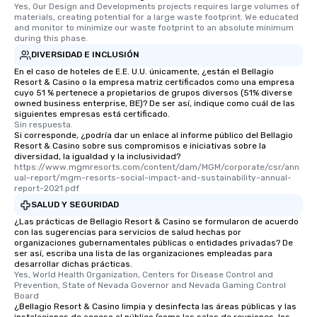
Yes, Our Design and Developments projects requires large volumes of 
materials, creating potential for a large waste footprint. We educated 
and monitor to minimize our waste footprint to an absolute minimum 
during this phase.
DIVERSIDAD E INCLUSIÓN
En el caso de hoteles de E.E. U.U. únicamente, ¿están el Bellagio
Resort & Casino o la empresa matriz certificados como una empresa
cuyo 51 % pertenece a propietarios de grupos diversos (51% diverse
owned business enterprise, BE)? De ser así, indique como cuál de las
siguientes empresas está certificado.
Sin respuesta.
Si corresponde, ¿podría dar un enlace al informe público del Bellagio
Resort & Casino sobre sus compromisos e iniciativas sobre la
diversidad, la igualdad y la inclusividad?
https://www.mgmresorts.com/content/dam/MGM/corporate/csr/ann
ual-report/mgm-resorts-social-impact-and-sustainability-annual-
report-2021.pdf
SALUD Y SEGURIDAD
¿Las prácticas de Bellagio Resort & Casino se formularon de acuerdo
con las sugerencias para servicios de salud hechas por
organizaciones gubernamentales públicas o entidades privadas? De
ser así, escriba una lista de las organizaciones empleadas para
desarrollar dichas prácticas.
Yes, World Health Organization, Centers for Disease Control and 
Prevention, State of Nevada Governor and Nevada Gaming Control 
Board
¿Bellagio Resort & Casino limpia y desinfecta las áreas públicas y las
instalaciones de acceso al público (como las salas de reuniones, los