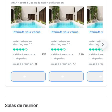
ARIA Resort & Casino también se fijaron en
Promote your venue
Promote your venue
Promote your ve
Hotel de lujo en
Hotel de lujo en
Hotel de lujo en
Washington
, DC
Washington
, DC
Washington
, DC
Habitaciones para
237
Habitaciones para
220
Habitaciones para
huéspedes
:
huéspedes
:
huéspedes
:
Salas de reunión
:
8
Salas de reunión
:
17
Salas de reunión
:
Salas de reunión