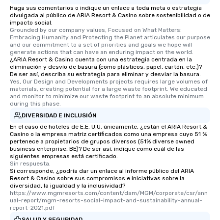
Haga sus comentarios o indique un enlace a toda meta o estrategia
divulgada al público de ARIA Resort & Casino sobre sostenibilidad o de
impacto social.
Grounded by our company values, Focused on What Matters: 
Embracing Humanity and Protecting the Planet articulates our purpose 
and our commitment to a set of priorities and goals we hope will 
generate actions that can have an enduring impact on the world.
¿ARIA Resort & Casino cuenta con una estrategia centrada en la
eliminación y desvío de basura (como plásticos, papel, cartón, etc.)?
De ser así, describa su estrategia para eliminar y desviar la basura.
Yes, Our Design and Developments projects requires large volumes of 
materials, creating potential for a large waste footprint. We educated 
and monitor to minimize our waste footprint to an absolute minimum 
during this phase.
DIVERSIDAD E INCLUSIÓN
En el caso de hoteles de E.E. U.U. únicamente, ¿están el ARIA Resort &
Casino o la empresa matriz certificados como una empresa cuyo 51 %
pertenece a propietarios de grupos diversos (51% diverse owned
business enterprise, BE)? De ser así, indique como cuál de las
siguientes empresas está certificado.
Sin respuesta.
Si corresponde, ¿podría dar un enlace al informe público del ARIA
Resort & Casino sobre sus compromisos e iniciativas sobre la
diversidad, la igualdad y la inclusividad?
https://www.mgmresorts.com/content/dam/MGM/corporate/csr/ann
ual-report/mgm-resorts-social-impact-and-sustainability-annual-
report-2021.pdf
SALUD Y SEGURIDAD