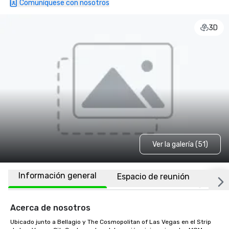
Comuníquese con nosotros
3D
Ver la galería (51)
Información general
Espacio de reunión
Habi
Acerca de nosotros
Ubicado junto a Bellagio y The Cosmopolitan of Las Vegas en el Strip 