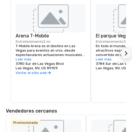
Arena T-Mobile
El parque Vegas
Entretenimiento
2 mi
Entretenimiento
3 mi
T-Mobile Arena es el destino en Las 
En todo el mundo, lo
Vegas para eventos en vivo, desde 
atractivos espacios p
espectaculares actuaciones musicales 
convertido en una ma
hasta emocionantes eventos deportivos, 
Leer más
ciudades y Las Vegas
Leer más
y establece un nuevo estándar en cuanto 
3780 Sur de Las Vegas Blvd
excepción. MGM Resor
3784 Sur de Las Veg
a lo que significa entretenimiento en la 
Las Vegas, NV, US 89109
la experiencia peatona
Las Vegas, NV, US 8
ciudad que mejor lo hace. El T-Mobile 
creando un destino d
Visitar el sitio web
Arena, con 20.000 asientos, organiza 
justo al lado del famo
emocionantes eventos de clase mundial 
Vegas. Ya sea que es
con algo para todos, desde UFC, boxeo, 
lugar para reunirte c
hockey, baloncesto y equitación de toros 
comer algo rápido an
hasta espectáculos de premios de alto 
espectáculo épico, Th
nivel y conciertos de primer nivel.
Arena ofrecen algo p
la energía y la emoció
imperdible de Las Ve
Vendedores cercanos
Promocionada