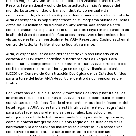
de Las Vegas, CityCenter es la colaboración visionaria entre MGM 
Resorts International y ocho de los arquitectos más famosos del 
mundo. Esta comunidad urbana, un distrito comercial y de 
entretenimiento, eleva a Las Vegas a donde nunca antes había estado. 
ARIA desempeña un papel importante en el Programa público de Bellas 
Artes de 40 millones de dólares de CityCenter, con obras de arte 
como la escultura en plata del río Colorado de Maya Lin suspendida en 
lo alto del área de recepción. Con arcos llamativos e impresionantes 
vistas que estimulan verticalmente, ARIA Resort and Casino está en el 
centro de todo, tanto literal como figurativamente.

ARIA, el espectacular casino del resort de 61 pisos ubicado en el 
corazón de CityCenter, redefine el horizonte de Las Vegas. Para 
consolidar su compromiso con la sostenibilidad, ARIA ha recibido dos 
certificaciones de oro de liderazgo en energía y diseño ambiental 
(LEED) del Consejo de Construcción Ecológica de los Estados Unidos 
para la torre del hotel ARIA Resort y el centro de convenciones y el 
teatro.

Con ventanas del suelo al techo y materiales cálidos y naturales, los 
interiores de las habitaciones de ARIA son tan espectaculares como 
sus vistas panorámicas. Desde el momento en que los huéspedes del 
hotel llegan a ARIA, su estancia está intrincadamente coreografiada 
para satisfacer sus preferencias personales. Las soluciones 
inteligentes en toda la habitación también mejorarán la experiencia, 
como el control integrado con un solo toque de las funciones de la 
habitación y la conectividad inalámbrica a Internet, que ofrece una 
conectividad incomparable tanto con Internet como con las 