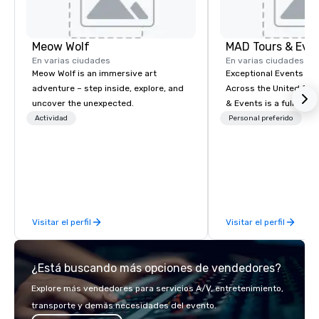
Meow Wolf
MAD Tours & Eve
En varias ciudades
En varias ciudades
Meow Wolf is an immersive art
Exceptional Events & 
adventure – step inside, explore, and
Across the United States! MAD 
uncover the unexpected.
& Events is a full-serv
Management Company s
Actividad
Personal preferido
corporate events, incen
executive retreats, co
product launches, tea
programs, and luxury 
across the U.S. We provide end-to-
end support, includin
Visitar el perfil
Visitar el perfil
sourcing, accommodat
transportation, VIP ser
programs, entertainm
¿Está buscando más opciones de vendedores?
events, exclusive expe
on-site coordination. 
Explore más vendedores para servicios A/V, entretenimiento,
executive gatherings t
transporte y demás necesidades del evento.
events, we create sea