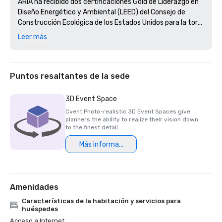
ARIA ha recibido dos certificaciones Gold de Liderazgo en 
Diseño Energético y Ambiental (LEED) del Consejo de 
Construcción Ecológica de los Estados Unidos para la torre 
hotelera de ARIA Resort y el centro de convenciones y 
Leer más
teatro.

Nominado como: Principal Casino Resort 2010 de los 
Estados Unidos
Puntos resaltantes de la sede
3D Event Space
Cvent Photo-realistic 3D Event Spaces give
planners the ability to realize their vision down
to the finest detail.
Más información
Amenidades
Características de la habitación y servicios para
huéspedes
Acceso a Internet