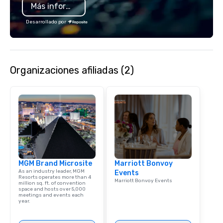
Más información
memorable experiences
each client’s goals. Our multilingual
Desarrollado por
team supports clients 
Spanish, and English, 
language support avai
needed. As a Travelife
Organizaciones afiliadas (2)
we are committed to su
ethical business pract
responsible tourism. With experience
across destinations lik
Miami, Los Angeles, Sa
Las Vegas, Chicago, Na
New Orleans, we combin
local expertise, and t
ground support to brin
MGM Brand Microsite
Marriott Bonvoy
life.
As an industry leader, MGM
Events
Resorts operates more than 4
Marriott Bonvoy Events
million sq. ft. of convention
space and hosts over 5,000
meetings and events each
year.