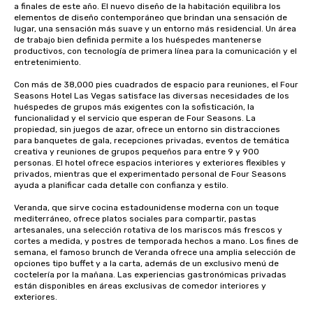
a finales de este año. El nuevo diseño de la habitación equilibra los 
elementos de diseño contemporáneo que brindan una sensación de 
lugar, una sensación más suave y un entorno más residencial. Un área 
de trabajo bien definida permite a los huéspedes mantenerse 
productivos, con tecnología de primera línea para la comunicación y el 
entretenimiento. 

Con más de 38,000 pies cuadrados de espacio para reuniones, el Four 
Seasons Hotel Las Vegas satisface las diversas necesidades de los 
huéspedes de grupos más exigentes con la sofisticación, la 
funcionalidad y el servicio que esperan de Four Seasons. La 
propiedad, sin juegos de azar, ofrece un entorno sin distracciones 
para banquetes de gala, recepciones privadas, eventos de temática 
creativa y reuniones de grupos pequeños para entre 9 y 900 
personas. El hotel ofrece espacios interiores y exteriores flexibles y 
privados, mientras que el experimentado personal de Four Seasons 
ayuda a planificar cada detalle con confianza y estilo.

Veranda, que sirve cocina estadounidense moderna con un toque 
mediterráneo, ofrece platos sociales para compartir, pastas 
artesanales, una selección rotativa de los mariscos más frescos y 
cortes a medida, y postres de temporada hechos a mano. Los fines de 
semana, el famoso brunch de Veranda ofrece una amplia selección de 
opciones tipo buffet y a la carta, además de un exclusivo menú de 
coctelería por la mañana. Las experiencias gastronómicas privadas 
están disponibles en áreas exclusivas de comedor interiores y 
exteriores.
