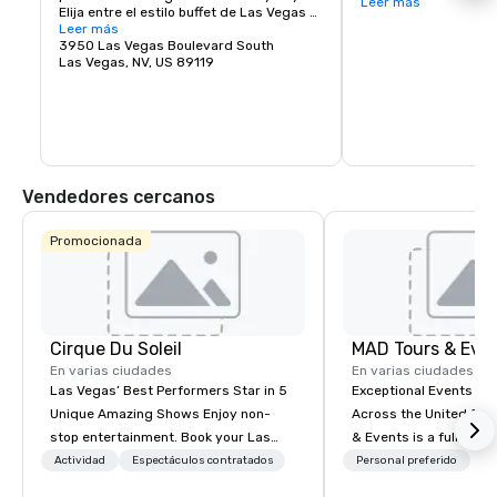
eventos, destacado po
Leer más
Elija entre el estilo buffet de Las Vegas 
icónicos Raiders de la
con cada tipo de cocina o reservas para 
Leer más
estadio Allegiant es
restaurantes de alta cocina.
3950 Las Vegas Boulevard South
ubicado tanto para vi
Las Vegas, NV, US 89119
lugareños, totalmente
climatizado, con una
000 personas. El esta
tecnológicamente ava
del equipo de la NFL 
albergará entretenim
clase, incluidos conc
deportivos especiales
Vendedores cercanos
Bowl de 2024.
Promocionada
Cirque Du Soleil
MAD Tours & Eve
En varias ciudades
En varias ciudades
Las Vegas’ Best Performers Star in 5
Exceptional Events & 
Unique Amazing Shows Enjoy non-
Across the United States! MAD 
stop entertainment. Book your Las
& Events is a full-serv
Vegas show tickets.
Management Company s
Actividad
Espectáculos contratados
Personal preferido
corporate events, incen