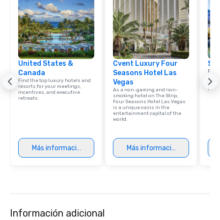
across destinations lik
Miami, Los Angeles, Sa
Las Vegas, Chicago, Na
New Orleans, we combin
local expertise, and t
ground support to brin
United States &
Cvent Luxury Four
life.
Sou
Find 
Canada
Seasons Hotel Las
resor
Find the top luxury hotels and
Vegas
ince
resorts for your meetings,
retre
As a non-gaming and non-
incentives, and executive
smoking hotel on The Strip,
retreats.
Four Seasons Hotel Las Vegas
is a unique oasis in the
entertainment capital of the
world.
Más información
Más información
Información adicional