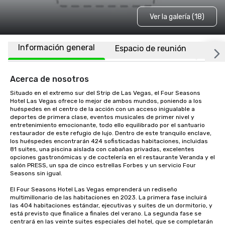
Ver la galería (18)
Información general
Espacio de reunión
Habi
Acerca de nosotros
Situado en el extremo sur del Strip de Las Vegas, el Four Seasons 
Hotel Las Vegas ofrece lo mejor de ambos mundos, poniendo a los 
huéspedes en el centro de la acción con un acceso inigualable a 
deportes de primera clase, eventos musicales de primer nivel y 
entretenimiento emocionante, todo ello equilibrado por el santuario 
restaurador de este refugio de lujo. Dentro de este tranquilo enclave, 
los huéspedes encontrarán 424 sofisticadas habitaciones, incluidas 
81 suites, una piscina aislada con cabañas privadas, excelentes 
opciones gastronómicas y de coctelería en el restaurante Veranda y el 
salón PRESS, un spa de cinco estrellas Forbes y un servicio Four 
Seasons sin igual.

El Four Seasons Hotel Las Vegas emprenderá un rediseño 
multimillonario de las habitaciones en 2023. La primera fase incluirá 
las 404 habitaciones estándar, ejecutivas y suites de un dormitorio, y 
está previsto que finalice a finales del verano. La segunda fase se 
centrará en las veinte suites especiales del hotel, que se completarán 