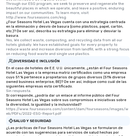
Through our ESG program, we seek to preserve and regenerate the 
beautiful places in which we operate, and leave a positive, enduring 
impact on our communities. To learn more, visit 
http://www.fourseasons.com/esg
¿Four Seasons Hotel Las Vegas cuenta con una estrategia centrada
en la eliminación y desvío de basura (como plásticos, papel, cartón,
etc.)? De ser así, describa su estrategia para eliminar y desviar la
basura.
Yes, We collect waste, composting, and recycling data from all our 
hotels globally. We have established goals for every property to 
reduce waste and increase diversion from landfill, with a strong focus 
on reducing food waste and single use plastics.
DIVERSIDAD E INCLUSIÓN
En el caso de hoteles de E.E. U.U. únicamente, ¿están el Four Seasons
Hotel Las Vegas o la empresa matriz certificados como una empresa
cuyo 51 % pertenece a propietarios de grupos diversos (51% diverse
owned business enterprise, BE)? De ser así, indique como cuál de las
siguientes empresas está certificado.
Sin respuesta.
Si corresponde, ¿podría dar un enlace al informe público del Four
Seasons Hotel Las Vegas sobre sus compromisos e iniciativas sobre
la diversidad, la igualdad y la inclusividad?
https://www.fourseasons.com/content/dam/fourseasons/images/w
eb/PDFs/2022-ESG-Report.pdf
SALUD Y SEGURIDAD
¿Las prácticas de Four Seasons Hotel Las Vegas se formularon de
acuerdo con las sugerencias para servicios de salud hechas por