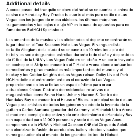
Additional details
A pocos pasos del tranquilo enclave del hotel se encuentra el animado 
casino de Mandalay Bay. Prueba tu suerte al más puro estilo de Las 
Vegas con los juegos de mesa clásicos, las últimas máquinas 
tragamonedas y las cajas de lujo VIP en la casa de apuestas para no 
fumadores BetMGM Sportsbook.

Los amantes de la música y los aficionados al deporte encontrarán su 
lugar ideal en el Four Seasons Hotel Las Vegas. El vanguardista 
estadio Allegiant de la ciudad se encuentra a 10 minutos a pie del 
hotel y es sede de grandes estrellas durante todo el año y de partidos 
de fútbol de la UNLV y Los Vegas Raiders en otoño. A un corto trayecto 
en coche por el Strip se encuentra el T-Mobile Arena, donde actúan los 
comediantes y giras musicales más importantes del mundo, y el 
hockey y los Golden Knights de Las Vegas reinan. Dolby Live at Park 
MGM redefine el entretenimiento en el corazón de Las Vegas, 
proporcionando a los artistas un espacio íntimo para crear 
actuaciones únicas. Disfruta de residencias rotativas de 
megaestrellas como Bruno Mars, Usher y Maroon 5. Dentro de 
Mandalay Bay se encuentra el House of Blues, la principal sede de Las 
Vegas para artistas de todos los géneros y sede de la leyenda de la 
guitarra Carlos Santana, ganador del Grammy; el Michelob Ultra Arena, 
el moderno complejo deportivo y de entretenimiento de Mandalay Bay 
con capacidad para 12 000 personas y sede de Los Vegas Aces, 
campeones de la WNBA; y Michael Jackson ONE del Cirque du Soleil, 
una electrizante fusión de acrobacias, baile y efectos visuales que 
sumerge audiencia al mundo de los grandes éxitos de Michael.
