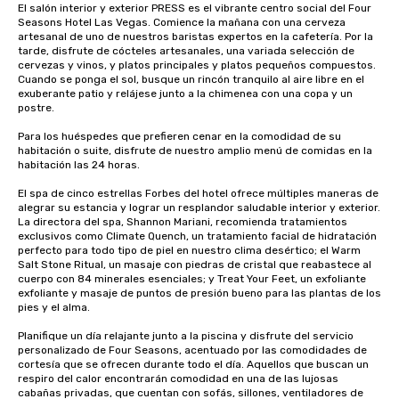
El salón interior y exterior PRESS es el vibrante centro social del Four 
Seasons Hotel Las Vegas. Comience la mañana con una cerveza 
artesanal de uno de nuestros baristas expertos en la cafetería. Por la 
tarde, disfrute de cócteles artesanales, una variada selección de 
cervezas y vinos, y platos principales y platos pequeños compuestos. 
Cuando se ponga el sol, busque un rincón tranquilo al aire libre en el 
exuberante patio y relájese junto a la chimenea con una copa y un 
postre.

Para los huéspedes que prefieren cenar en la comodidad de su 
habitación o suite, disfrute de nuestro amplio menú de comidas en la 
habitación las 24 horas.

El spa de cinco estrellas Forbes del hotel ofrece múltiples maneras de 
alegrar su estancia y lograr un resplandor saludable interior y exterior. 
La directora del spa, Shannon Mariani, recomienda tratamientos 
exclusivos como Climate Quench, un tratamiento facial de hidratación 
perfecto para todo tipo de piel en nuestro clima desértico; el Warm 
Salt Stone Ritual, un masaje con piedras de cristal que reabastece al 
cuerpo con 84 minerales esenciales; y Treat Your Feet, un exfoliante 
exfoliante y masaje de puntos de presión bueno para las plantas de los 
pies y el alma.

Planifique un día relajante junto a la piscina y disfrute del servicio 
personalizado de Four Seasons, acentuado por las comodidades de 
cortesía que se ofrecen durante todo el día. Aquellos que buscan un 
respiro del calor encontrarán comodidad en una de las lujosas 
cabañas privadas, que cuentan con sofás, sillones, ventiladores de 