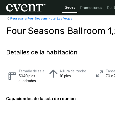
Sedes
Promociones
Dest
Regresar a Four Seasons Hotel Las Vegas
Four Seasons Ballroom 1
Detalles de la habitación
Tamaño de sala
Altura del techo
Tamañ
5040 pies
18 pies
70 x 
cuadrados
Capacidades de la sala de reunión