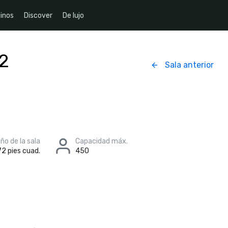
inos
Discover
De lujo
,2
Sala anterior
o de la sala
Capacidad máx.
72 pies cuad.
450