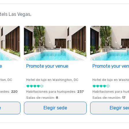
tels Las Vegas,
e
Promote your venue
Promote your ve
ton
, DC
Hotel de lujo en
Washington
, DC
Hotel de lujo en
Washi
spedes
:
220
Habitaciones para huéspedes
:
237
Habitaciones para hu
Salas de reunión
:
8
Salas de reunión
:
17
e
Elegir sede
Elegir s