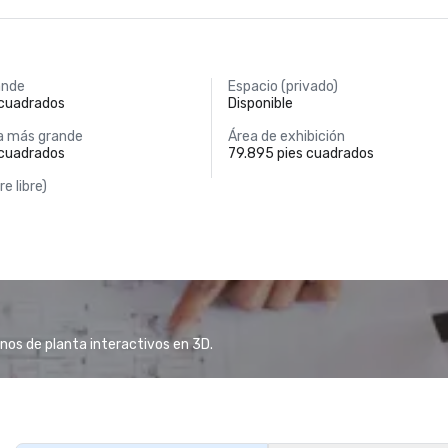
ande
Espacio (privado)
 cuadrados
Disponible
a más grande
Área de exhibición
 cuadrados
79.895 pies cuadrados
re libre)
anos de planta interactivos en 3D.