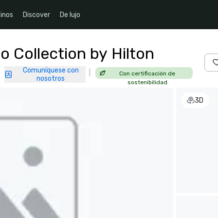
inos
Discover
De lujo
o Collection by Hilton
Comuníquese con
|
Con certificación de
|
nosotros
sostenibilidad
3D