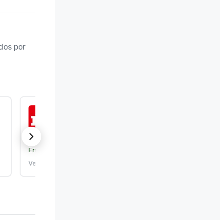
os por 
ISO 9001:2015
Entidad certificante:
DEKRA Certification, Inc.
Vence el: 25/9/2026