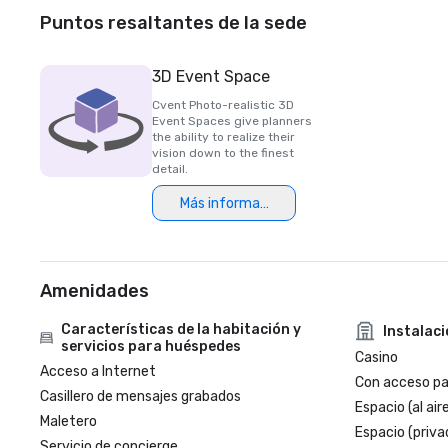
Puntos resaltantes de la sede
3D Event Space
Cvent Photo-realistic 3D
Event Spaces give planners
the ability to realize their
vision down to the finest
detail.
Más información
Amenidades
Características de la habitación y
Instalac
servicios para huéspedes
Casino
Acceso a Internet
Con acceso par
Casillero de mensajes grabados
Espacio (al aire
Maletero
Espacio (priva
Servicio de concierge