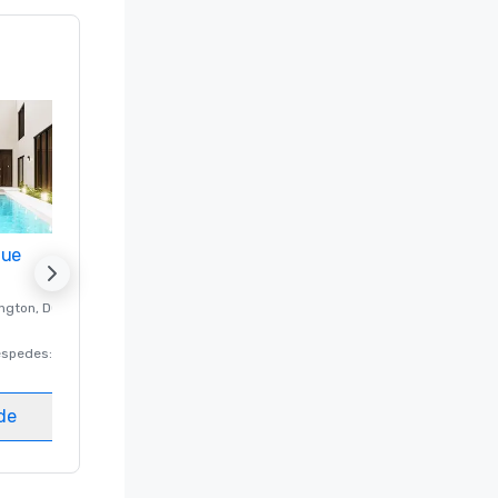
nue
Promote your venue
ngton
, DC
Hotel de lujo en
Washington
, DC
éspedes
:
220
Habitaciones para huéspedes
:
237
Salas de reunión
:
8
ede
Elegir sede