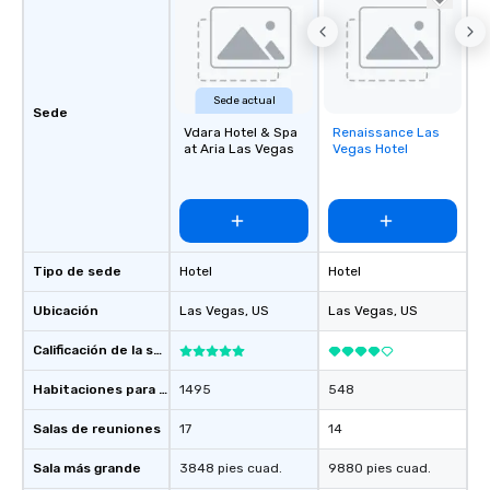
Sede actual
Sede
Vdara Hotel & Spa
Renaissance Las
Removed from
at Aria Las Vegas
Vegas Hotel
favorites
Tipo de sede
Hotel
Hotel
Ubicación
Las Vegas
, US
Las Vegas
, US
Calificación de la sede
Habitaciones para huéspedes
1495
548
Salas de reuniones
17
14
Sala más grande
3848 pies cuad.
9880 pies cuad.