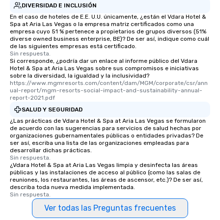
DIVERSIDAD E INCLUSIÓN
En el caso de hoteles de E.E. U.U. únicamente, ¿están el Vdara Hotel &
Spa at Aria Las Vegas o la empresa matriz certificados como una
empresa cuyo 51 % pertenece a propietarios de grupos diversos (51%
diverse owned business enterprise, BE)? De ser así, indique como cuál
de las siguientes empresas está certificado.
Sin respuesta.
Si corresponde, ¿podría dar un enlace al informe público del Vdara
Hotel & Spa at Aria Las Vegas sobre sus compromisos e iniciativas
sobre la diversidad, la igualdad y la inclusividad?
https://www.mgmresorts.com/content/dam/MGM/corporate/csr/ann
ual-report/mgm-resorts-social-impact-and-sustainability-annual-
report-2021.pdf
SALUD Y SEGURIDAD
¿Las prácticas de Vdara Hotel & Spa at Aria Las Vegas se formularon
de acuerdo con las sugerencias para servicios de salud hechas por
organizaciones gubernamentales públicas o entidades privadas? De
ser así, escriba una lista de las organizaciones empleadas para
desarrollar dichas prácticas.
Sin respuesta.
¿Vdara Hotel & Spa at Aria Las Vegas limpia y desinfecta las áreas
públicas y las instalaciones de acceso al público (como las salas de
reuniones, los restaurantes, las áreas de ascensor, etc.)? De ser así,
describa toda nueva medida implementada.
Sin respuesta.
Ver todas las Preguntas frecuentes