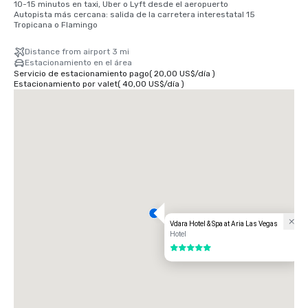
10-15 minutos en taxi, Uber o Lyft desde el aeropuerto

Autopista más cercana: salida de la carretera interestatal 15 
Tropicana o Flamingo
Distance from airport 3 mi
Estacionamiento en el área
Servicio de estacionamiento pago
(
20,00 US$
/
día
)
Estacionamiento por valet
(
40,00 US$
/
día
)
Vdara Hotel & Spa at Aria Las Vegas
Hotel
5 de 5