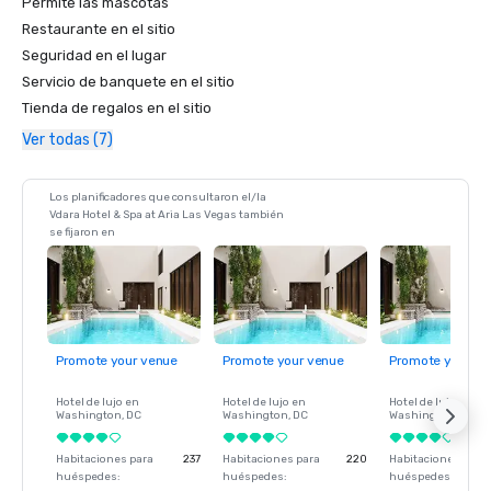
Permite las mascotas
Restaurante en el sitio
Seguridad en el lugar
Servicio de banquete en el sitio
Tienda de regalos en el sitio
Ver todas (7)
Los planificadores que consultaron el/la
Vdara Hotel & Spa at Aria Las Vegas también
se fijaron en
Promote your venue
Promote your venue
Promote your ve
Hotel de lujo en
Hotel de lujo en
Hotel de lujo en
Washington
, DC
Washington
, DC
Washington
, DC
Habitaciones para
237
Habitaciones para
220
Habitaciones para
huéspedes
:
huéspedes
:
huéspedes
: