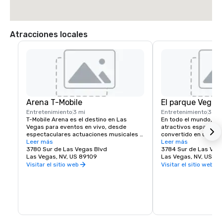
Atracciones locales
Arena T-Mobile
El parque Vegas
Entretenimiento
3 mi
Entretenimiento
3 mi
T-Mobile Arena es el destino en Las 
En todo el mundo, lo
Vegas para eventos en vivo, desde 
atractivos espacios p
espectaculares actuaciones musicales 
convertido en una ma
hasta emocionantes eventos deportivos, 
Leer más
ciudades y Las Vegas
Leer más
y establece un nuevo estándar en cuanto 
3780 Sur de Las Vegas Blvd
excepción. MGM Resor
3784 Sur de Las Veg
a lo que significa entretenimiento en la 
Las Vegas, NV, US 89109
la experiencia peatona
Las Vegas, NV, US 8
ciudad que mejor lo hace. El T-Mobile 
creando un destino d
Visitar el sitio web
Visitar el sitio web
Arena, con 20.000 asientos, organiza 
justo al lado del famo
emocionantes eventos de clase mundial 
Vegas. Ya sea que es
con algo para todos, desde UFC, boxeo, 
lugar para reunirte c
hockey, baloncesto y equitación de toros 
comer algo rápido an
hasta espectáculos de premios de alto 
espectáculo épico, Th
nivel y conciertos de primer nivel.
Arena ofrecen algo p
la energía y la emoció