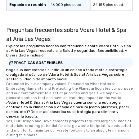
Espacio de reunión
16.000 pies cuad.
24.153 pies cuad.
Preguntas frecuentes sobre Vdara Hotel & Spa
at Aria Las Vegas
Explore las preguntas hechas con frecuencia sobre Vdara Hotel & Spa
at Aria Las Vegas respecto a la Salud y seguridad, Sostenibilidad, y
Diversidad e inclusión
PRÁCTICAS SOSTENIBLES
Haga sus comentarios o indique un enlace a toda meta o estrategia
divulgada al público de Vdara Hotel & Spa at Aria Las Vegas sobre
sostenibilidad o de impacto social.
Grounded by our company values, Focused on What Matters: 
Embracing Humanity and Protecting the Planet articulates our purpose 
and our commitment to a set of priorities and goals we hope will 
generate actions that can have an enduring impact on the world.
¿Vdara Hotel & Spa at Aria Las Vegas cuenta con una estrategia
centrada en la eliminación y desvío de basura (como plásticos, papel,
cartón, etc.)? De ser así, describa su estrategia para eliminar y
desviar la basura.
Yes, Our Design and Developments projects requires large volumes of 
materials, creating potential for a large waste footprint. We educated 
and monitor to minimize our waste footprint to an absolute minimum 
during this phase.