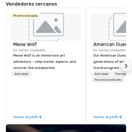
imperdible de Las Ve
Vendedores cercanos
Promocionada
Meow Wolf
American Guest
En varias ciudades
En varias ciudades
Meow Wolf is an immersive art
Our American Guest fa
adventure – step inside, explore, and
generations of experie
uncover the unexpected.
travel program. Since 
mission has been to c
Actividad
Actividad
Transporte
imagination of your c
Personal preferido
with tailored incentive
meetings, and VIP trav
throughout the USA a
initial contact, throug
sourcing, contracting,
Visitar el perfil
Visitar el perfil
management, we treat 
if we were the client. 
network of global supp