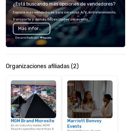
¿Está buscando más opciones de vendedores?
bring your vision to lif
passion, an internatio
Explore más vendedores para servicios A/V, entretenimiento,
American hospitality, 
transporte y demás necesidades del evento.
promise: your busines
Más información
Desarrollado por
Organizaciones afiliadas (2)
MGM Brand Microsite
Marriott Bonvoy
As an industry leader, MGM
Events
Resorts operates more than 4