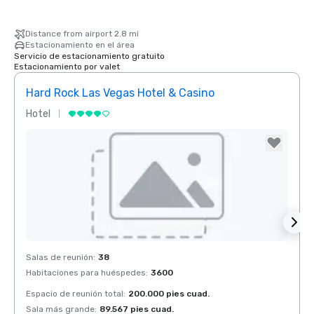
Distance from airport 2.8 mi
Estacionamiento en el área
Servicio de estacionamiento gratuito
Estacionamiento por valet
Hard Rock Las Vegas Hotel & Casino
Rio 
Hotel
Centr
Removed from favorites
Rem
Salas de reunión
:
38
Salas 
Habitaciones para huéspedes
:
3600
Habit
Espacio de reunión total
:
200.000 pies cuad.
Espaci
Sala más grande
:
89.567 pies cuad.
Sala 