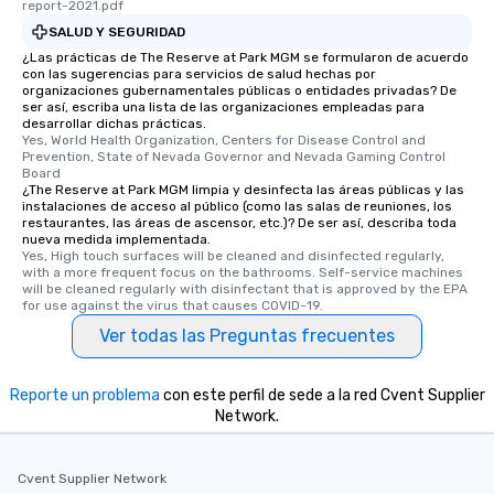
report-2021.pdf
SALUD Y SEGURIDAD
¿Las prácticas de The Reserve at Park MGM se formularon de acuerdo
con las sugerencias para servicios de salud hechas por
organizaciones gubernamentales públicas o entidades privadas? De
ser así, escriba una lista de las organizaciones empleadas para
desarrollar dichas prácticas.
Yes, World Health Organization, Centers for Disease Control and 
Prevention, State of Nevada Governor and Nevada Gaming Control 
Board
¿The Reserve at Park MGM limpia y desinfecta las áreas públicas y las
instalaciones de acceso al público (como las salas de reuniones, los
restaurantes, las áreas de ascensor, etc.)? De ser así, describa toda
nueva medida implementada.
Yes, High touch surfaces will be cleaned and disinfected regularly, 
with a more frequent focus on the bathrooms. Self-service machines 
will be cleaned regularly with disinfectant that is approved by the EPA 
for use against the virus that causes COVID-19.
Ver todas las Preguntas frecuentes
Reporte un problema
con este perfil de sede a la red Cvent Supplier
Network.
Cvent Supplier Network