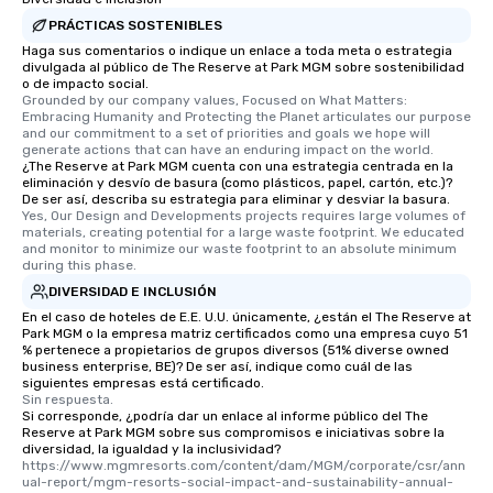
PRÁCTICAS SOSTENIBLES
Haga sus comentarios o indique un enlace a toda meta o estrategia
divulgada al público de The Reserve at Park MGM sobre sostenibilidad
o de impacto social.
Grounded by our company values, Focused on What Matters: 
Embracing Humanity and Protecting the Planet articulates our purpose 
and our commitment to a set of priorities and goals we hope will 
generate actions that can have an enduring impact on the world.
¿The Reserve at Park MGM cuenta con una estrategia centrada en la
eliminación y desvío de basura (como plásticos, papel, cartón, etc.)?
De ser así, describa su estrategia para eliminar y desviar la basura.
Yes, Our Design and Developments projects requires large volumes of 
materials, creating potential for a large waste footprint. We educated 
and monitor to minimize our waste footprint to an absolute minimum 
during this phase.
DIVERSIDAD E INCLUSIÓN
En el caso de hoteles de E.E. U.U. únicamente, ¿están el The Reserve at
Park MGM o la empresa matriz certificados como una empresa cuyo 51
% pertenece a propietarios de grupos diversos (51% diverse owned
business enterprise, BE)? De ser así, indique como cuál de las
siguientes empresas está certificado.
Sin respuesta.
Si corresponde, ¿podría dar un enlace al informe público del The
Reserve at Park MGM sobre sus compromisos e iniciativas sobre la
diversidad, la igualdad y la inclusividad?
https://www.mgmresorts.com/content/dam/MGM/corporate/csr/ann
ual-report/mgm-resorts-social-impact-and-sustainability-annual-