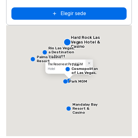
Elegir sede
Hard Rock Las
Vegas Hotel &
Casino
Rio Las Vegas,
a Destination
by Hyatt
Palms Casino
Hotel
Resort
The Reserve at Park MGM
The
Cosmopolitan
Hotel
of Las Vegas,
Autograph
Collection
Park MGM
Mandalay Bay
Resort &
Casino