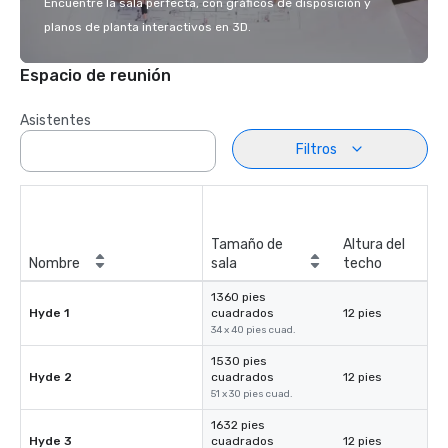
Encuentre la sala perfecta, con gráficos de disposición y
planos de planta interactivos en 3D.
Espacio de reunión
Asistentes
Filtros
Tamaño de
Altura del
Nombre
sala
techo
1360 pies
Hyde 1
cuadrados
12 pies
34 x 40 pies cuad.
1530 pies
Hyde 2
cuadrados
12 pies
51 x 30 pies cuad.
1632 pies
Hyde 3
cuadrados
12 pies