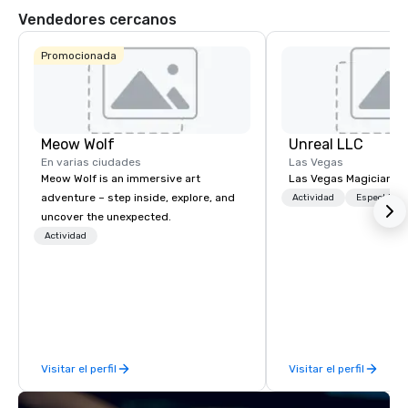
Vendedores cercanos
Promocionada
Meow Wolf
Unreal LLC
En varias ciudades
Las Vegas
Meow Wolf is an immersive art
Las Vegas Magician an
adventure – step inside, explore, and
Actividad
Espectácul
uncover the unexpected.
Actividad
Visitar el perfil
Visitar el perfil