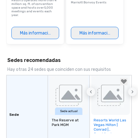
Resorts operates more than 4
Marriott Bonvoy Events
million sq. ft. of convention
space and hosts over 5,000
meetings and events each
year.
Más información
Más información
Sedes recomendadas
Hay otras 24 sedes que coinciden con sus requisitos
Sede actual
Sede
The Reserve at
Resorts World Las
Removed from
Park MGM
Vegas Hilton |
favorites
Conrad |
Crockfords