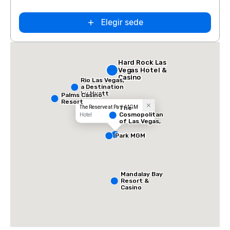
Elegir sede
Hard Rock Las
Vegas Hotel &
Casino
Rio Las Vegas,
a Destination
by Hyatt
Palms Casino
Hotel
Resort
The Reserve at Park MGM
The
Cosmopolitan
Hotel
of Las Vegas,
Autograph
Collection
Park MGM
Mandalay Bay
Resort &
Casino