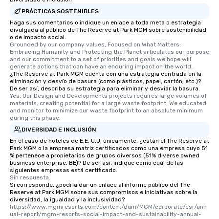
PRÁCTICAS SOSTENIBLES
Haga sus comentarios o indique un enlace a toda meta o estrategia
divulgada al público de The Reserve at Park MGM sobre sostenibilidad
o de impacto social.
Grounded by our company values, Focused on What Matters: 
Embracing Humanity and Protecting the Planet articulates our purpose 
and our commitment to a set of priorities and goals we hope will 
generate actions that can have an enduring impact on the world.
¿The Reserve at Park MGM cuenta con una estrategia centrada en la
eliminación y desvío de basura (como plásticos, papel, cartón, etc.)?
De ser así, describa su estrategia para eliminar y desviar la basura.
Yes, Our Design and Developments projects requires large volumes of 
materials, creating potential for a large waste footprint. We educated 
and monitor to minimize our waste footprint to an absolute minimum 
during this phase.
DIVERSIDAD E INCLUSIÓN
En el caso de hoteles de E.E. U.U. únicamente, ¿están el The Reserve at
Park MGM o la empresa matriz certificados como una empresa cuyo 51
% pertenece a propietarios de grupos diversos (51% diverse owned
business enterprise, BE)? De ser así, indique como cuál de las
siguientes empresas está certificado.
Sin respuesta.
Si corresponde, ¿podría dar un enlace al informe público del The
Reserve at Park MGM sobre sus compromisos e iniciativas sobre la
diversidad, la igualdad y la inclusividad?
https://www.mgmresorts.com/content/dam/MGM/corporate/csr/ann
ual-report/mgm-resorts-social-impact-and-sustainability-annual-