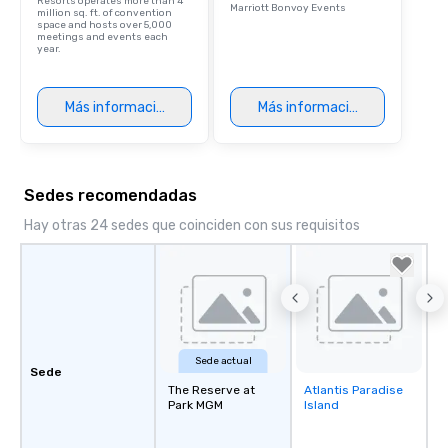
Resorts operates more than 4
Marriott Bonvoy Events
million sq. ft. of convention
space and hosts over 5,000
meetings and events each
year.
Más información
Más información
Sedes recomendadas
Hay otras 24 sedes que coinciden con sus requisitos
Sede actual
Sede
The Reserve at
Atlantis Paradise
Removed from
Park MGM
Island
favorites