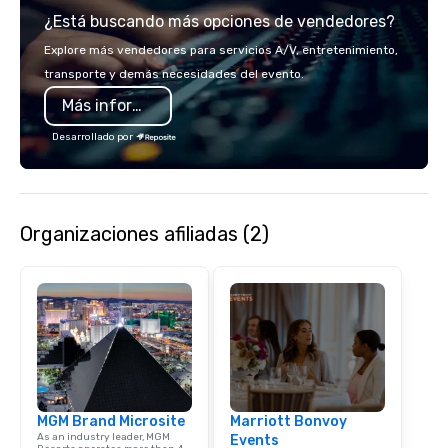
partners, we proudly 
¿Está buscando más opciones de vendedores?
at more than 60 conce
from fast casual to fin
Explore más vendedores para servicios A/V, entretenimiento,
restaurants.
transporte y demás necesidades del evento.
Más información
Desarrollado por
Organizaciones afiliadas (2)
MGM Brand Microsite
Marriott Bonvoy
As an industry leader, MGM
Events