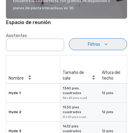
Encuentre la sala perfecta, con gráficos de disposición y
planos de planta interactivos en 3D.
Espacio de reunión
Asistentes
Filtros
Tamaño de
Altura del
Nombre
sala
techo
1360 pies
Hyde 1
cuadrados
12 pies
34 x 40 pies cuad.
1530 pies
Hyde 2
cuadrados
12 pies
51 x 30 pies cuad.
1632 pies
Hyde 3
cuadrados
12 pies