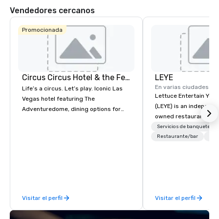
Vendedores cercanos
Promocionada
Circus Circus Hotel & the Festival Grounds
LEYE
En varias ciudades
Life’s a circus. Let’s play. Iconic Las
Lettuce Entertain You E
Vegas hotel featuring The
(LEYE) is an independe
Adventuredome, dining options for
owned restaurant grou
every appetite from quick eats to the
Chicago that owns, m
Servicios de banquetes
award winning and legendary THE
licenses more than 13
Restaurante/bar
Per
Steak House, lively casino action, Pool
establishments in Illin
and Splash Zone, Midway & free world
Maryland, Nevada, Cali
class circus acts.
Virginia and Washingt
founded in June 1971 
Melman and Jerry A. Or
Visitar el perfil
Visitar el perfil
opening of R.J. Grunts
thanks to the creativit