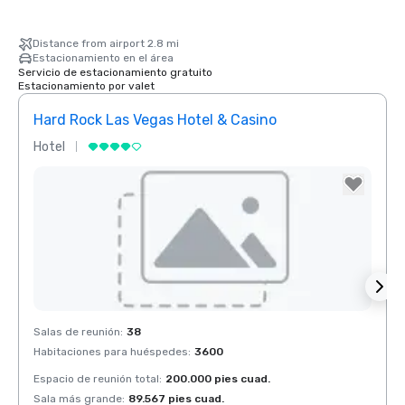
Distance from airport 2.8 mi
Estacionamiento en el área
Servicio de estacionamiento gratuito
Estacionamiento por valet
Hard Rock Las Vegas Hotel & Casino
Rio 
Hotel
Centr
Removed from favorites
Rem
Salas de reunión
:
38
Salas 
Habitaciones para huéspedes
:
3600
Habit
Espacio de reunión total
:
200.000 pies cuad.
Espaci
Sala más grande
:
89.567 pies cuad.
Sala 