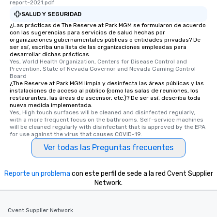
report-2021.pdf
SALUD Y SEGURIDAD
¿Las prácticas de The Reserve at Park MGM se formularon de acuerdo
con las sugerencias para servicios de salud hechas por
organizaciones gubernamentales públicas o entidades privadas? De
ser así, escriba una lista de las organizaciones empleadas para
desarrollar dichas prácticas.
Yes, World Health Organization, Centers for Disease Control and 
Prevention, State of Nevada Governor and Nevada Gaming Control 
Board
¿The Reserve at Park MGM limpia y desinfecta las áreas públicas y las
instalaciones de acceso al público (como las salas de reuniones, los
restaurantes, las áreas de ascensor, etc.)? De ser así, describa toda
nueva medida implementada.
Yes, High touch surfaces will be cleaned and disinfected regularly, 
with a more frequent focus on the bathrooms. Self-service machines 
will be cleaned regularly with disinfectant that is approved by the EPA 
for use against the virus that causes COVID-19.
Ver todas las Preguntas frecuentes
Reporte un problema
con este perfil de sede a la red Cvent Supplier
Network.
Cvent Supplier Network