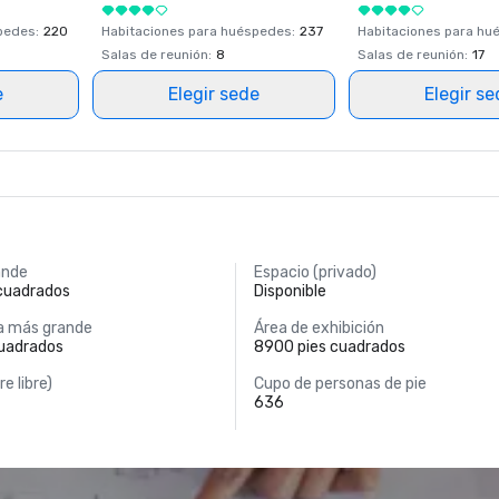
spedes
:
220
Habitaciones para huéspedes
:
237
Habitaciones para hu
Salas de reunión
:
8
Salas de reunión
:
17
e
Elegir sede
Elegir s
ande
Espacio (privado)
 cuadrados
Disponible
a más grande
Área de exhibición
cuadrados
8900 pies cuadrados
re libre)
Cupo de personas de pie
636