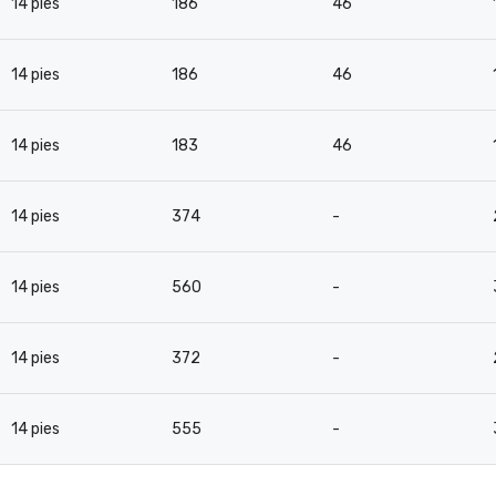
14 pies
186
46
14 pies
186
46
14 pies
183
46
14 pies
374
-
14 pies
560
-
14 pies
372
-
14 pies
555
-