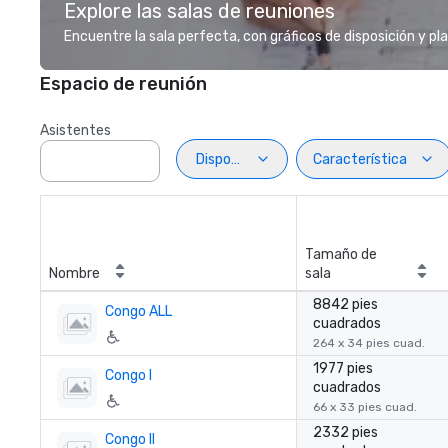
Explore las salas de reuniones
Encuentre la sala perfecta, con gráficos de disposición y pl
Espacio de reunión
Asistentes
Disposiciön
Característica
Tamaño de
Nombre
sala
8842 pies
Congo ALL
cuadrados
264 x 34 pies cuad.
1977 pies
Congo I
cuadrados
66 x 33 pies cuad.
2332 pies
Congo II