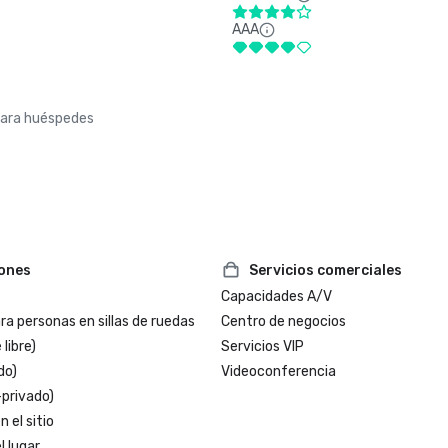
AAA
para huéspedes
iones
Servicios comerciales
Capacidades A/V
a personas en sillas de ruedas
Centro de negocios
 libre)
Servicios VIP
do)
Videoconferencia
-privado)
 el sitio
l lugar