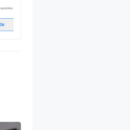
éspedes
:
220
Habitaciones para huéspedes
:
237
Salas de reunión
:
8
ede
Elegir sede