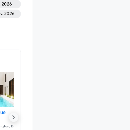
t. 2026
ov. 2026
nue
Promote your venue
ngton
, DC
Hotel de lujo en
Washington
, DC