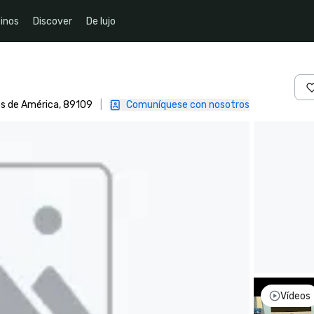
inos
Discover
De lujo
os de América, 89109
|
Comuníquese con nosotros
Vídeos