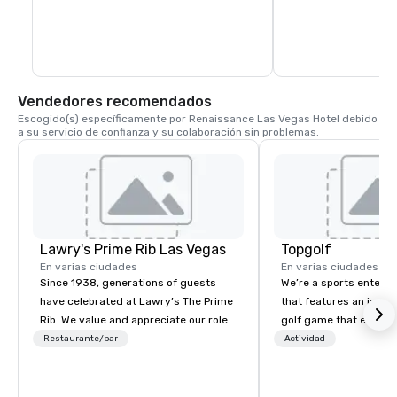
Vendedores recomendados
Escogido(s) específicamente por Renaissance Las Vegas Hotel debido 
a su servicio de confianza y su colaboración sin problemas.
Lawry's Prime Rib Las Vegas
Topgolf
En varias ciudades
En varias ciudades
Since 1938, generations of guests
We’re a sports entert
have celebrated at Lawry’s The Prime
that features an inclu
Rib. We value and appreciate our role
golf game that everyo
in any occasion - any moment - a
Paired with an outsta
Restaurante/bar
Actividad
guest shares with us.
beverage menu, climat
hitting bays and music
has an energetic hum 