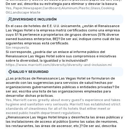
De ser así, describa su estrategia para eliminar y desviar la basura.
Yes, Paper,Newspaper,Cardboard,Aluminum,Plastic,Glass,Cooking 
Oil,Landscape Waste
DIVERSIDAD E INCLUSIÓN
En el caso de hoteles de E.E. U.U. únicamente, ¿están el Renaissance
Las Vegas Hotel o la empresa matriz certificados como una empresa
cuyo 51 % pertenece a propietarios de grupos diversos (51% diverse
owned business enterprise, BE)? De ser así, indique como cuál de las
siguientes empresas está certificado.
Sin respuesta.
Si corresponde, ¿podría dar un enlace al informe público del
Renaissance Las Vegas Hotel sobre sus compromisos e iniciativas
sobre la diversidad, la igualdad y la inclusividad?
https://www.marriott.com/diversity/diversity-and-inclusion.mi
SALUD Y SEGURIDAD
¿Las prácticas de Renaissance Las Vegas Hotel se formularon de
acuerdo con las sugerencias para servicios de salud hechas por
organizaciones gubernamentales públicas o entidades privadas? De
ser así, escriba una lista de las organizaciones empleadas para
desarrollar dichas prácticas.
Yes, Marriott cares greatly about every guest's experience and takes 
hygiene and sanitation very seriously. Marriott has established strict 
standards of cleanliness for all of its hotels that either meet or 
exceed public health department regulations. 
¿Renaissance Las Vegas Hotel limpia y desinfecta las áreas públicas y
las instalaciones de acceso al público (como las salas de reuniones,
los restaurantes, las áreas de ascensor, etc.)? De ser así, describa