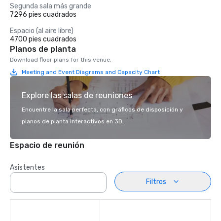
Segunda sala más grande
7296 pies cuadrados
Espacio (al aire libre)
4700 pies cuadrados
Planos de planta
Download floor plans for this venue.
Meeting and Event Diagrams and Capacity Chart
Explore las salas de reuniones
Encuentre la sala perfecta, con gráficos de disposición y
planos de planta interactivos en 3D.
Espacio de reunión
Asistentes
Filtros