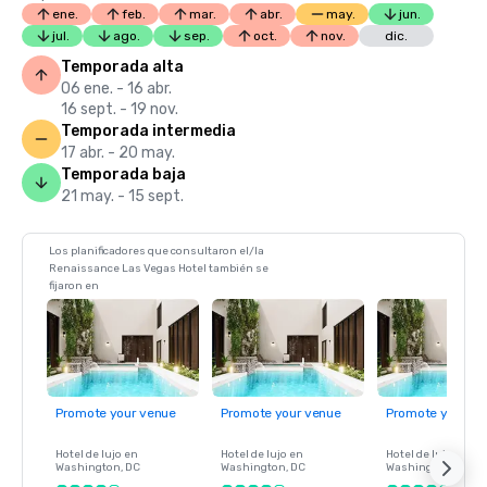
ene.
feb.
mar.
abr.
may.
jun.
jul.
ago.
sep.
oct.
nov.
dic.
Temporada alta
06 ene. - 16 abr.
16 sept. - 19 nov.
Temporada intermedia
17 abr. - 20 may.
Temporada baja
21 may. - 15 sept.
Los planificadores que consultaron el/la
Renaissance Las Vegas Hotel también se
fijaron en
Promote your venue
Promote your venue
Promote your ve
Hotel de lujo en
Hotel de lujo en
Hotel de lujo en
Washington
, DC
Washington
, DC
Washington
, DC