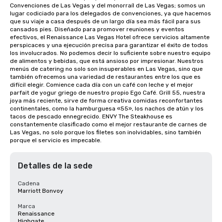
Convenciones de Las Vegas y del monorraíl de Las Vegas; somos un 
lugar codiciado para los delegados de convenciones, ya que hacemos 
que su viaje a casa después de un largo día sea más fácil para sus 
cansados pies. Diseñado para promover reuniones y eventos 
efectivos, el Renaissance Las Vegas Hotel ofrece servicios altamente 
perspicaces y una ejecución precisa para garantizar el éxito de todos 
los involucrados. No podemos decir lo suficiente sobre nuestro equipo 
de alimentos y bebidas, que está ansioso por impresionar. Nuestros 
menús de catering no solo son insuperables en Las Vegas, sino que 
también ofrecemos una variedad de restaurantes entre los que es 
difícil elegir. Comience cada día con un café con leche y el mejor 
parfait de yogur griego de nuestro propio Ego Café. Grill 55, nuestra 
joya más reciente, sirve de forma creativa comidas reconfortantes 
continentales, como la hamburguesa «55», los nachos de atún y los 
tacos de pescado ennegrecido. ENVY The Steakhouse es 
constantemente clasificado como el mejor restaurante de carnes de 
Las Vegas, no solo porque los filetes son inolvidables, sino también 
porque el servicio es impecable.
Detalles de la sede
Cadena
Marriott Bonvoy
Marca
Renaissance
Highgate