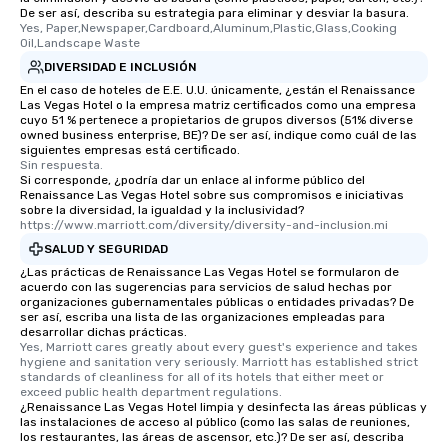
De ser así, describa su estrategia para eliminar y desviar la basura.
Yes, Paper,Newspaper,Cardboard,Aluminum,Plastic,Glass,Cooking 
Oil,Landscape Waste
DIVERSIDAD E INCLUSIÓN
En el caso de hoteles de E.E. U.U. únicamente, ¿están el Renaissance
Las Vegas Hotel o la empresa matriz certificados como una empresa
cuyo 51 % pertenece a propietarios de grupos diversos (51% diverse
owned business enterprise, BE)? De ser así, indique como cuál de las
siguientes empresas está certificado.
Sin respuesta.
Si corresponde, ¿podría dar un enlace al informe público del
Renaissance Las Vegas Hotel sobre sus compromisos e iniciativas
sobre la diversidad, la igualdad y la inclusividad?
https://www.marriott.com/diversity/diversity-and-inclusion.mi
SALUD Y SEGURIDAD
¿Las prácticas de Renaissance Las Vegas Hotel se formularon de
acuerdo con las sugerencias para servicios de salud hechas por
organizaciones gubernamentales públicas o entidades privadas? De
ser así, escriba una lista de las organizaciones empleadas para
desarrollar dichas prácticas.
Yes, Marriott cares greatly about every guest's experience and takes 
hygiene and sanitation very seriously. Marriott has established strict 
standards of cleanliness for all of its hotels that either meet or 
exceed public health department regulations. 
¿Renaissance Las Vegas Hotel limpia y desinfecta las áreas públicas y
las instalaciones de acceso al público (como las salas de reuniones,
los restaurantes, las áreas de ascensor, etc.)? De ser así, describa