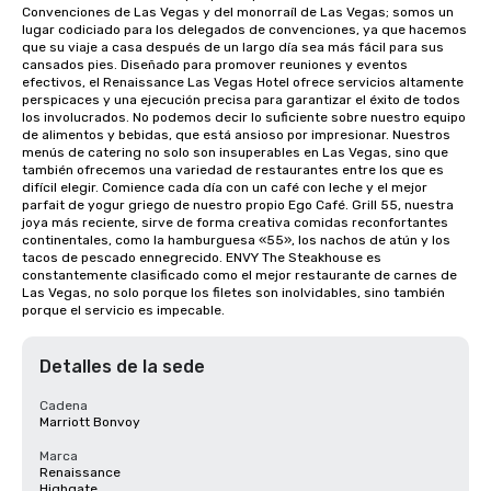
Convenciones de Las Vegas y del monorraíl de Las Vegas; somos un 
lugar codiciado para los delegados de convenciones, ya que hacemos 
que su viaje a casa después de un largo día sea más fácil para sus 
cansados pies. Diseñado para promover reuniones y eventos 
efectivos, el Renaissance Las Vegas Hotel ofrece servicios altamente 
perspicaces y una ejecución precisa para garantizar el éxito de todos 
los involucrados. No podemos decir lo suficiente sobre nuestro equipo 
de alimentos y bebidas, que está ansioso por impresionar. Nuestros 
menús de catering no solo son insuperables en Las Vegas, sino que 
también ofrecemos una variedad de restaurantes entre los que es 
difícil elegir. Comience cada día con un café con leche y el mejor 
parfait de yogur griego de nuestro propio Ego Café. Grill 55, nuestra 
joya más reciente, sirve de forma creativa comidas reconfortantes 
continentales, como la hamburguesa «55», los nachos de atún y los 
tacos de pescado ennegrecido. ENVY The Steakhouse es 
constantemente clasificado como el mejor restaurante de carnes de 
Las Vegas, no solo porque los filetes son inolvidables, sino también 
porque el servicio es impecable.
Detalles de la sede
Cadena
Marriott Bonvoy
Marca
Renaissance
Highgate