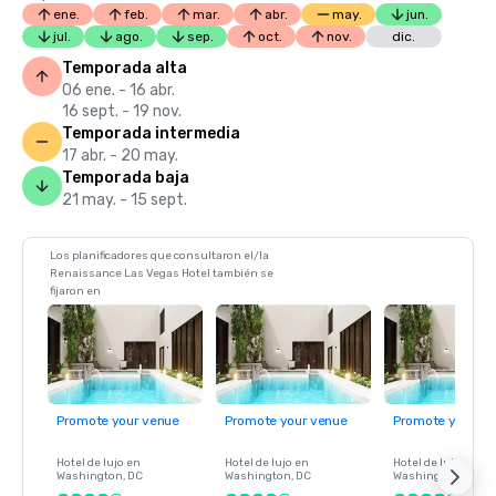
ene.
feb.
mar.
abr.
may.
jun.
jul.
ago.
sep.
oct.
nov.
dic.
Temporada alta
06 ene. - 16 abr.
16 sept. - 19 nov.
Temporada intermedia
17 abr. - 20 may.
Temporada baja
21 may. - 15 sept.
Los planificadores que consultaron el/la
Renaissance Las Vegas Hotel también se
fijaron en
Promote your venue
Promote your venue
Promote your ve
Hotel de lujo en
Hotel de lujo en
Hotel de lujo en
Washington
, DC
Washington
, DC
Washington
, DC