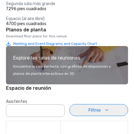
Segunda sala más grande
7296 pies cuadrados
Espacio (al aire libre)
4700 pies cuadrados
Planos de planta
Download floor plans for this venue.
Meeting and Event Diagrams and Capacity Chart
Explore las salas de reuniones
Encuentre la sala perfecta, con gráficos de disposición y
planos de planta interactivos en 3D.
Espacio de reunión
Asistentes
Filtros