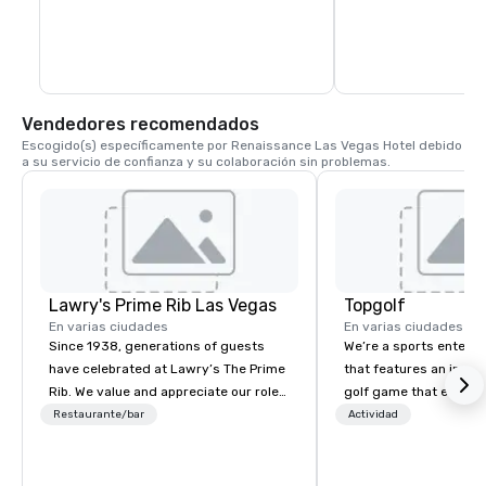
Vendedores recomendados
Escogido(s) específicamente por Renaissance Las Vegas Hotel debido 
a su servicio de confianza y su colaboración sin problemas.
Lawry's Prime Rib Las Vegas
Topgolf
En varias ciudades
En varias ciudades
Since 1938, generations of guests
We’re a sports entert
have celebrated at Lawry’s The Prime
that features an inclu
Rib. We value and appreciate our role
golf game that everyo
in any occasion - any moment - a
Paired with an outsta
Restaurante/bar
Actividad
guest shares with us.
beverage menu, climat
hitting bays and music
has an energetic hum 