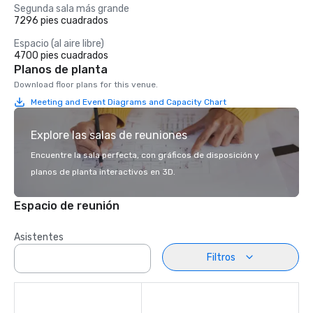
Segunda sala más grande
7296 pies cuadrados
Espacio (al aire libre)
4700 pies cuadrados
Planos de planta
Download floor plans for this venue.
Meeting and Event Diagrams and Capacity Chart
Explore las salas de reuniones
Encuentre la sala perfecta, con gráficos de disposición y
planos de planta interactivos en 3D.
Espacio de reunión
Asistentes
Filtros