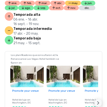
ene.
feb.
mar.
abr.
may.
jun.
jul.
ago.
sep.
oct.
nov.
dic.
Temporada alta
06 ene. - 16 abr.
16 sept. - 19 nov.
Temporada intermedia
17 abr. - 20 may.
Temporada baja
21 may. - 15 sept.
Los planificadores que consultaron el/la
Renaissance Las Vegas Hotel también se
fijaron en
Promote your venue
Promote your venue
Promote your ve
Hotel de lujo en
Hotel de lujo en
Hotel de lujo en
Washington
, DC
Washington
, DC
Washington
, DC