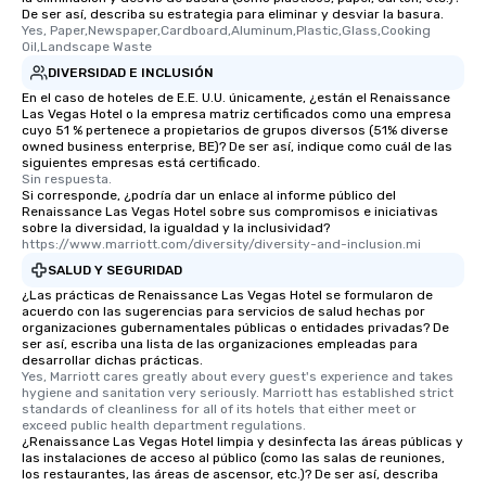
De ser así, describa su estrategia para eliminar y desviar la basura.
Yes, Paper,Newspaper,Cardboard,Aluminum,Plastic,Glass,Cooking 
Oil,Landscape Waste
DIVERSIDAD E INCLUSIÓN
En el caso de hoteles de E.E. U.U. únicamente, ¿están el Renaissance
Las Vegas Hotel o la empresa matriz certificados como una empresa
cuyo 51 % pertenece a propietarios de grupos diversos (51% diverse
owned business enterprise, BE)? De ser así, indique como cuál de las
siguientes empresas está certificado.
Sin respuesta.
Si corresponde, ¿podría dar un enlace al informe público del
Renaissance Las Vegas Hotel sobre sus compromisos e iniciativas
sobre la diversidad, la igualdad y la inclusividad?
https://www.marriott.com/diversity/diversity-and-inclusion.mi
SALUD Y SEGURIDAD
¿Las prácticas de Renaissance Las Vegas Hotel se formularon de
acuerdo con las sugerencias para servicios de salud hechas por
organizaciones gubernamentales públicas o entidades privadas? De
ser así, escriba una lista de las organizaciones empleadas para
desarrollar dichas prácticas.
Yes, Marriott cares greatly about every guest's experience and takes 
hygiene and sanitation very seriously. Marriott has established strict 
standards of cleanliness for all of its hotels that either meet or 
exceed public health department regulations. 
¿Renaissance Las Vegas Hotel limpia y desinfecta las áreas públicas y
las instalaciones de acceso al público (como las salas de reuniones,
los restaurantes, las áreas de ascensor, etc.)? De ser así, describa