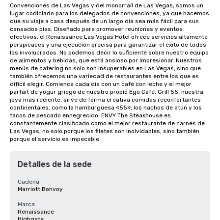
Convenciones de Las Vegas y del monorraíl de Las Vegas; somos un 
lugar codiciado para los delegados de convenciones, ya que hacemos 
que su viaje a casa después de un largo día sea más fácil para sus 
cansados pies. Diseñado para promover reuniones y eventos 
efectivos, el Renaissance Las Vegas Hotel ofrece servicios altamente 
perspicaces y una ejecución precisa para garantizar el éxito de todos 
los involucrados. No podemos decir lo suficiente sobre nuestro equipo 
de alimentos y bebidas, que está ansioso por impresionar. Nuestros 
menús de catering no solo son insuperables en Las Vegas, sino que 
también ofrecemos una variedad de restaurantes entre los que es 
difícil elegir. Comience cada día con un café con leche y el mejor 
parfait de yogur griego de nuestro propio Ego Café. Grill 55, nuestra 
joya más reciente, sirve de forma creativa comidas reconfortantes 
continentales, como la hamburguesa «55», los nachos de atún y los 
tacos de pescado ennegrecido. ENVY The Steakhouse es 
constantemente clasificado como el mejor restaurante de carnes de 
Las Vegas, no solo porque los filetes son inolvidables, sino también 
porque el servicio es impecable.
Detalles de la sede
Cadena
Marriott Bonvoy
Marca
Renaissance
Highgate