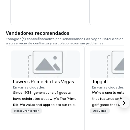
Vendedores recomendados
Escogido(s) específicamente por Renaissance Las Vegas Hotel debido 
a su servicio de confianza y su colaboración sin problemas.
Lawry's Prime Rib Las Vegas
Topgolf
En varias ciudades
En varias ciudades
Since 1938, generations of guests
We’re a sports entert
have celebrated at Lawry’s The Prime
that features an inclu
Rib. We value and appreciate our role
golf game that everyo
in any occasion - any moment - a
Paired with an outsta
Restaurante/bar
Actividad
guest shares with us.
beverage menu, climat
hitting bays and music
has an energetic hum 