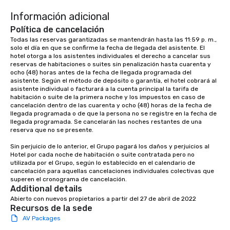
entertaining activity 
Información adicional
dining experience meld
that are sure to add ne
Política de cancelación
meeting events, from 
Todas las reservas garantizadas se mantendrán hasta las 11:59 p. m., 
solo el día en que se confirme la fecha de llegada del asistente. El 
team building. All-Inclusive Group
hotel otorga a los asistentes individuales el derecho a cancelar sus 
Dining When meeting p
reservas de habitaciones o suites sin penalización hasta cuarenta y 
corporate group event
ocho (48) horas antes de la fecha de llegada programada del 
Smacking Foodie Tours,
asistente. Según el método de depósito o garantía, el hotel cobrará al 
asistente individual o facturará a la cuenta principal la tarifa de 
group is assured a top
habitación o suite de la primera noche y los impuestos en caso de 
experience with three 
cancelación dentro de las cuarenta y ocho (48) horas de la fecha de 
signature dishes at ea
llegada programada o de que la persona no se registre en la fecha de 
llegada programada. Se cancelarán las noches restantes de una 
Our affordable tours a
reserva que no se presente.

person with tax and gr
included. The only thi
Sin perjuicio de lo anterior, el Grupo pagará los daños y perjuicios al 
Hotel por cada noche de habitación o suite contratada pero no 
are drinks. However, 
utilizada por el Grupo, según lo establecido en el calendario de 
package upgrade is ava
cancelación para aquellas cancelaciones individuales colectivas que 
provides guests a sign
superen el cronograma de cancelación.
Additional details
at various stops. Build Your Network
Abierto con nuevos propietarios a partir del 27 de abril de 2022
Our exclusive experien
Recursos de la sede
ultimate networking op
AV Packages
a typical sit-down dinn