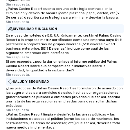
impacto social.
For added ease, we ca
Sin respuesta.
¿Palms Casino Resort cuenta con una estrategia centrada en la
transportation pick-up
eliminación y desvío de basura (como plásticos, papel, cartón, etc.)?
as well as an event ph
De ser así, describa su estrategia para eliminar y desviar la basura.
for groups that desire 
Sin respuesta.
experience, we can als
DIVERSIDAD E INCLUSIÓN
an evening helicopter 
En el caso de hoteles de E.E. U.U. únicamente, ¿están el Palms Casino
glittering lights of The S
Resort o la empresa matriz certificados como una empresa cuyo 51 %
pertenece a propietarios de grupos diversos (51% diverse owned
Memorable Experience f
business enterprise, BE)? De ser así, indique como cuál de las
Smacking Foodie Tours
siguientes empresas está certificado.
Sin respuesta.
to gather and dine tha
Si corresponde, ¿podría dar un enlace al informe público del Palms
experienced, and all ar
Casino Resort sobre sus compromisos e iniciativas sobre la
remember. Our one-of-
diversidad, la igualdad y la inclusividad?
Sin respuesta.
are special, from the fi
SALUD Y SEGURIDAD
last. It’s an experienc
will reminisce about lo
¿Las prácticas de Palms Casino Resort se formularon de acuerdo con
las sugerencias para servicios de salud hechas por organizaciones
leave. Location, Location, Location
gubernamentales públicas o entidades privadas? De ser así, escriba
One of the best reason
una lista de las organizaciones empleadas para desarrollar dichas
prácticas.
convenient and efficie
Sin respuesta.
experience is designed
¿Palms Casino Resort limpia y desinfecta las áreas públicas y las
restaurants are within
instalaciones de acceso al público (como las salas de reuniones, los
restaurantes, las áreas de ascensor, etc.)? De ser así, describa toda
walking distance of ea
nueva medida implementada.