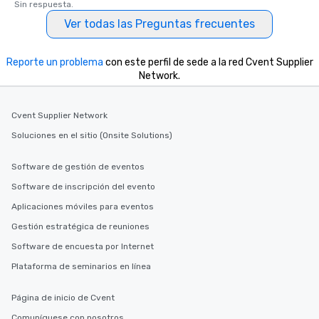
short stroll allows you
Sin respuesta.
members a chance to 
Ver todas las Preguntas frecuentes
networking opportunit
heading to the next pl
Reporte un problema
con este perfil de sede a la red Cvent Supplier
itinerary. You Get a Dinner and a Show
Network.
Our tours offer an exqu
entertainment. All tour
knowledgeable, profes
Cvent Supplier Network
who leads the group on
Soluciones en el sitio (Onsite Solutions)
offering engaging tidb
fascinating stories. S
interactive experience
Software de gestión de eventos
along the way exclusive
Software de inscripción del evento
ensuring there is neve
Aplicaciones móviles para eventos
Different Types of Cuis
experiences offer the a
Gestión estratégica de reuniones
several renowned rest
Software de encuesta por Internet
convenient outing, inc
Plataforma de seminarios en línea
and your guests might
discovered otherwise 
Página de inicio de Cvent
at a typical corporate 
a way to try some of t
Comuníquese con nosotros