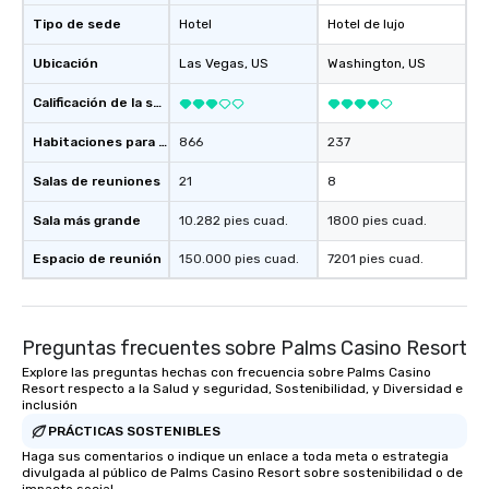
of from the moment the
Tipo de sede
Hotel
Hotel de lujo
booked to the minute i
Ubicación
Las Vegas
, US
Washington
Since the menu is alre
, US
have nothing to worry 
Calificación de la sede
remember to submit ah
date any dietary restr
Habitaciones para huéspedes
866
237
allergies for anyone in
Feel Like a VIP at Each
Salas de reuniones
21
8
Smacking Foodie Tours
Sala más grande
10.282 pies cuad.
1800 pies cuad.
group members never 
about waiting in line to
Espacio de reunión
150.000 pies cuad.
7201 pies cuad.
restaurant or being sh
than desirable table. O
everyone is treated lik
immediate seating upon
Preguntas frecuentes sobre Palms Casino Resort
What’s more, your gro
Explore las preguntas hechas con frecuencia sobre Palms Casino
a special warm welcom
Resort respecto a la Salud y seguridad, Sostenibilidad, y Diversidad e
inclusión
from the restaurant c
be printed featuring yo
PRÁCTICAS SOSTENIBLES
which can be an added 
Haga sus comentarios o indique un enlace a toda meta o estrategia
divulgada al público de Palms Casino Resort sobre sostenibilidad o de
those Instagram mome