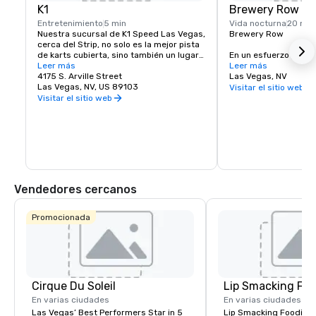
K1
Brewery Row
Entretenimiento
5 min
Vida nocturna
20 min
Nuestra sucursal de K1 Speed Las Vegas, 
Brewery Row

cerca del Strip, no solo es la mejor pista 
de karts cubierta, sino también un lugar 
En un esfuerzo por un
de entretenimiento de primera clase 
Leer más
de la cerveza artesan
Leer más
diseñado para mantenerte entretenido y 
4175 S. Arville Street
ciudades de todo el 
Las Vegas, NV
ocupado. Si quieres experimentar el 
Las Vegas, NV, US 89103
Brewery Row en el ce
Visitar el sitio web
karting bajo techo, estás interesado en 
donde un grupo natur
Visitar el sitio web
organizar una fiesta divertida e 
artesanales ya ha es
inolvidable para un amigo o ser querido, 
sirviendo. Once cerve
o quieres planificar una función 
grifería ofrecen una m
corporativa única, K1 Speed está listo 
cultura cervecera en
para ti.
Vendedores cercanos
Promocionada
Cirque Du Soleil
Lip Smacking Foo
En varias ciudades
En varias ciudades
Las Vegas’ Best Performers Star in 5
Lip Smacking Foodie T