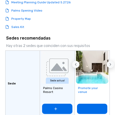
to engage the person t
Meeting Planning Guide Updated 5.27.26
right of you. Because 
Palms Opening Video
place at multiple resta
walking in between, th
Property Map
countless opportunitie
Sales Kit
with different people 
down at each venue a
Sedes recomendadas
traverse along the way
experiences not only 
Hay otras 2 sedes que coinciden con sus requisitos
ways to network, but a
way to do so. Large Groups Welcome
Lip Smacking Foodie To
groups, small or large.
experiences can acc
groups from as few as
Sede actual
as 500 guests, making
Sede
choice for any corpora
Palms Casino
Promote your
Resort
venue
Stress-Free Booking 
a tour is stress-free a
enjoy the company of 
more easily. You’ll tak
knowing that everythin