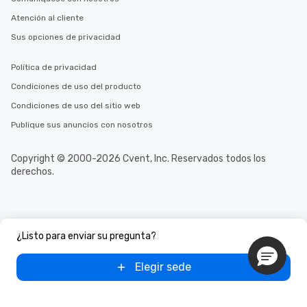
in the city and dive in
Atención al cliente
cuisines and dishes. Al
Sus opciones de privacidad
selected dishes are cu
high standards to ensu
Política de privacidad
delight any palate. Tours Available
from Day to Night With
Condiciones de uso del producto
group experience, bookin
Condiciones de uso del sitio web
key. Whether you desir
Publique sus anuncios con nosotros
business hours or earl
after work, we can coo
you to provide options 
Copyright © 2000-2026 Cvent, Inc. Reservados todos los
needs. Go for as Long or as Short as
derechos.
You Like Along with fle
scheduling, Lip Smack
Tours also provides a 
durations. Our shortes
¿Listo para enviar su pregunta?
2.5 hours; our longest 
hours, with optional 
Elegir sede
incentives.