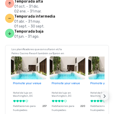
Temporada alta
01 oct. - 31 dic.
02 ene. - 31 mar.
Temporada intermedia
01 abr. - 31 may.
01 sept. - 30 sept.
Temporada baja
01 jun. - 31 ago.
Los planificadores que consultaron el/la
Palms Casino Resort también se fijaron en
Promote your venue
Promote your venue
Promote your ve
Hotel de lujo en
Hotel de lujo en
Hotel de lujo en
Washington
, DC
Washington
, DC
Washington
, DC
Habitaciones para
237
Habitaciones para
220
Habitaciones para
huéspedes
:
huéspedes
:
huéspedes
: